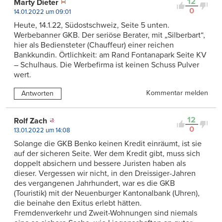
12
Marty Dieter
0
14.01.2022 um 09:01
Heute, 14.1.22, Südostschweiz, Seite 5 unten.
Werbebanner GKB. Der seriöse Berater, mit „Silberbart“,
hier als Bediensteter (Chauffeur) einer reichen
Bankkundin. Örtlichkeit: am Rand Fontanapark Seite KV
– Schulhaus. Die Werbefirma ist keinen Schuss Pulver
wert.
Kommentar melden
Antworten
12
Rolf Zach
0
13.01.2022 um 14:08
Solange die GKB Benko keinen Kredit einräumt, ist sie
auf der sicheren Seite. Wer dem Kredit gibt, muss sich
doppelt absichern und bessere Juristen haben als
dieser. Vergessen wir nicht, in den Dreissiger-Jahren
des vergangenen Jahrhundert, war es die GKB
(Touristik) mit der Neuenburger Kantonalbank (Uhren),
die beinahe den Exitus erlebt hätten.
Fremdenverkehr und Zweit-Wohnungen sind niemals