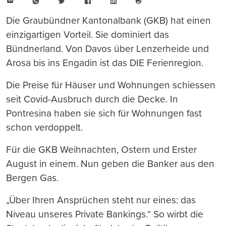
E-
WhatsApp
Twitter
Facebook
LinkedIn
Mail
Seite
drucken
Die Graubündner Kantonalbank (GKB) hat einen
einzigartigen Vorteil. Sie dominiert das
Bündnerland. Von Davos über Lenzerheide und
Arosa bis ins Engadin ist das DIE Ferienregion.
Die Preise für Häuser und Wohnungen schiessen
seit Covid-Ausbruch durch die Decke. In
Pontresina haben sie sich für Wohnungen fast
schon verdoppelt.
Für die GKB Weihnachten, Ostern und Erster
August in einem. Nun geben die Banker aus den
Bergen Gas.
„Über Ihren Ansprüchen steht nur eines: das
Niveau unseres Private Bankings.“ So wirbt die