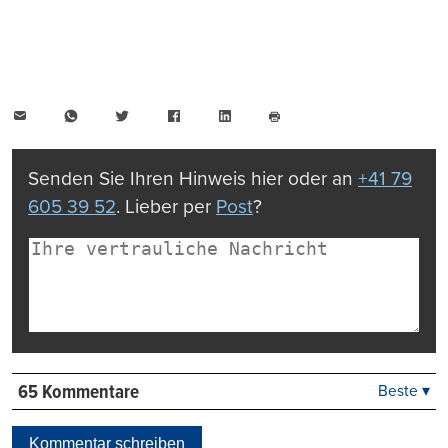
E-
WhatsApp
Twitter
Facebook
LinkedIn
Mail
Seite
drucken
Senden Sie Ihren Hinweis hier oder an
+41 79
605 39 52
. Lieber per
Post
?
65 Kommentare
Beste ▾
Beste
Neueste
Kommentar schreiben