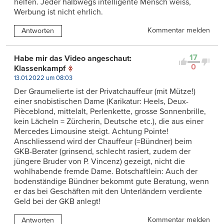
helfen. Jeder halbwegs intelligente Mensch weiss,
Werbung ist nicht ehrlich.
Kommentar melden
Antworten
17
Habe mir das Video angeschaut:
0
Klassenkampf
13.01.2022 um 08:03
Der Graumelierte ist der Privatchauffeur (mit Mütze!)
einer snobistischen Dame (Karikatur: Heels, Deux-
Pièceblond, mittelalt, Perlenkette, grosse Sonnenbrille,
kein Lächeln = Zürcherin, Deutsche etc.), die aus einer
Mercedes Limousine steigt. Achtung Pointe!
Anschliessend wird der Chauffeur (=Bündner) beim
GKB-Berater (grinsend, schlecht rasiert, zudem der
jüngere Bruder von P. Vincenz) gezeigt, nicht die
wohlhabende fremde Dame. Botschaftlein: Auch der
bodenständige Bündner bekommt gute Beratung, wenn
er das bei Geschäften mit den Unterländern verdiente
Geld bei der GKB anlegt!
Kommentar melden
Antworten