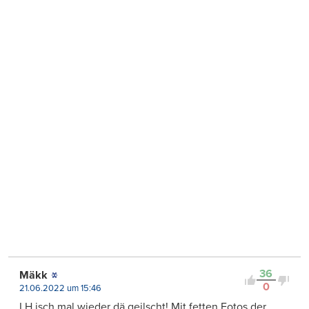
36
Mäkk
0
21.06.2022 um 15:46
LH isch mal wieder dä geilscht! Mit fetten Fotos der