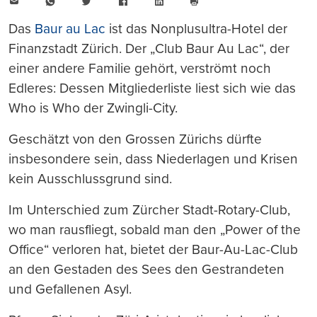
E-
WhatsApp
Twitter
Facebook
LinkedIn
Mail
Seite
drucken
Das
Baur au Lac
ist das Nonplusultra-Hotel der
Finanzstadt Zürich. Der „Club Baur Au Lac“, der
einer andere Familie gehört, verströmt noch
Edleres: Dessen Mitgliederliste liest sich wie das
Who is Who der Zwingli-City.
Geschätzt von den Grossen Zürichs dürfte
insbesondere sein, dass Niederlagen und Krisen
kein Ausschlussgrund sind.
Im Unterschied zum Zürcher Stadt-Rotary-Club,
wo man rausfliegt, sobald man den „Power of the
Office“ verloren hat, bietet der Baur-Au-Lac-Club
an den Gestaden des Sees den Gestrandeten
und Gefallenen Asyl.