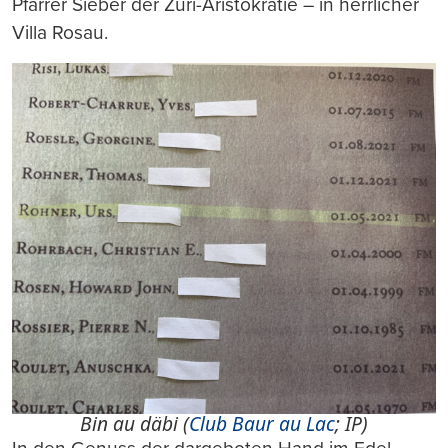
Pfarrer Sieber der Züri-Aristokratie – in herrlicher
Villa Rosau.
Bin au däbi (
Club Baur au Lac
; IP)