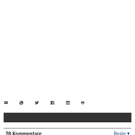
E-
WhatsApp
Twitter
Facebook
LinkedIn
Mail
Seite
drucken
78 Kommentare
Beste ▾