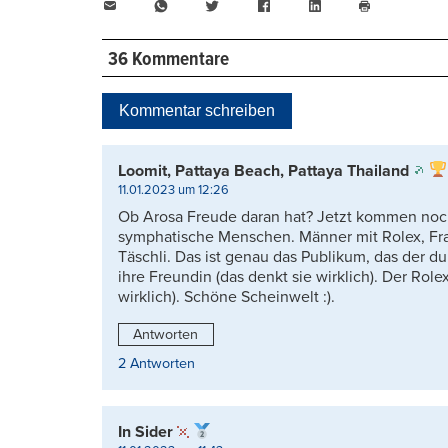
E-
WhatsApp
Twitter
Facebook
LinkedIn
Mail
Seite
drucken
36 Kommentare
Kommentar schreiben
Loomit, Pattaya Beach, Pattaya Thailand
11.01.2023 um 12:26
Ob Arosa Freude daran hat? Jetzt kommen noch
symphatische Menschen. Männer mit Rolex, Fr
Täschli. Das ist genau das Publikum, das der dur
ihre Freundin (das denkt sie wirklich). Der Rol
wirklich). Schöne Scheinwelt :).
Antworten
2 Antworten
In Sider