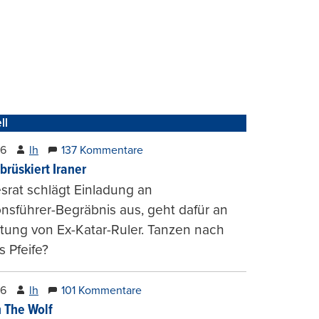
ll
26
lh
137 Kommentare
brüskiert Iraner
rat schlägt Einladung an
onsführer-Begräbnis aus, geht dafür an
tung von Ex-Katar-Ruler. Tanzen nach
 Pfeife?
26
lh
101 Kommentare
 The Wolf