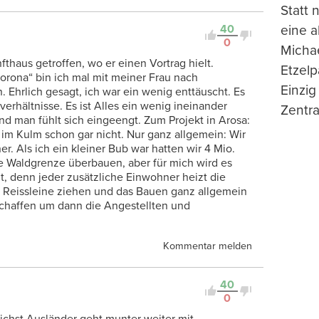
Statt
40
eine 
0
Michae
fthaus getroffen, wo er einen Vortrag hielt.
Etzelp
orona“ bin ich mal mit meiner Frau nach
Einzig
Ehrlich gesagt, ich war ein wenig enttäuscht. Es
verhältnisse. Es ist Alles ein wenig ineinander
Zentra
nd man fühlt sich eingeengt. Zum Projekt in Arosa:
 im Kulm schon gar nicht. Nur ganz allgemein: Wir
. Als ich ein kleiner Bub war hatten wir 4 Mio.
ie Waldgrenze überbauen, aber für mich wird es
t, denn jeder zusätzliche Einwohner heizt die
e Reissleine ziehen und das Bauen ganz allgemein
schaffen um dann die Angestellten und
Kommentar melden
40
0
ichst Ausländer geht munter weiter mit