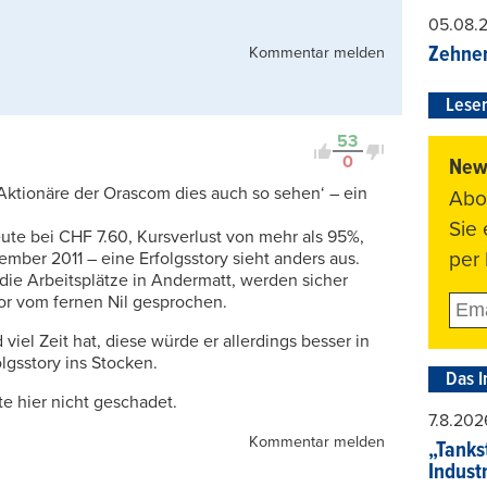
05.08.
Zehner
Kommentar melden
Leser
53
0
News
 Aktionäre der Orascom dies auch so sehen‘ – ein
Abo
Sie
ute bei CHF 7.60, Kursverlust von mehr als 95%,
per 
mber 2011 – eine Erfolgsstory sieht anders aus.
die Arbeitsplätze in Andermatt, werden sicher
r vom fernen Nil gesprochen.
viel Zeit hat, diese würde er allerdings besser in
lgsstory ins Stocken.
Das I
te hier nicht geschadet.
7.8.202
Kommentar melden
„Tankst
Indust