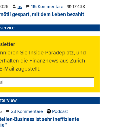
2026
as
115 Kommentare
17'438
nötli gespart, mit dem Leben bezahlt
service
letter
nnieren Sie Inside Paradeplatz, und
 erhalten die Finanznews aus Zürich
E-Mail zugestellt.
nterview
6
23 Kommentare
Podcast
ellen-Business ist sehr ineffiziente
rie“