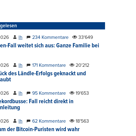
tgelesen
2026
lh
234 Kommentare
33'649
en-Fall weitet sich aus: Ganze Familie bei
2026
lh
171 Kommentare
20'212
ück des Ländle-Erfolgs geknackt und
aubt
2026
lh
95 Kommentare
19'653
kordbusse: Fall reicht direkt in
nleitung
2026
lh
62 Kommentare
18'563
um der Bitcoin-Puristen wird wahr