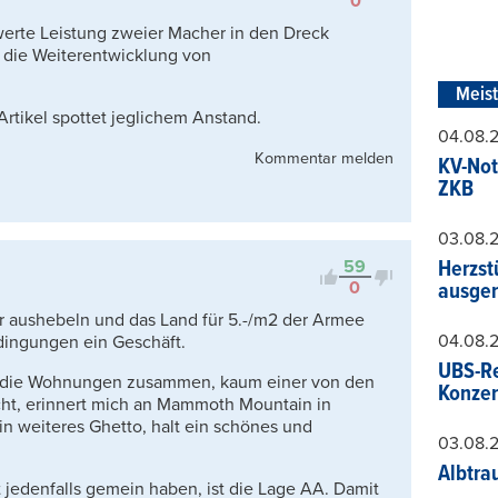
0
erte Leistung zweier Macher in den Dreck
n die Weiterentwicklung von
Meis
Artikel spottet jeglichem Anstand.
04.08.
Kommentar melden
KV-Not
ZKB
03.08.
59
Herzst
0
ausger
er aushebeln und das Land für 5.-/m2 der Armee
04.08.
dingungen ein Geschäft.
UBS-Re
ys die Wohnungen zusammen, kaum einer von den
Konzer
acht, erinnert mich an Mammoth Mountain in
in weiteres Ghetto, halt ein schönes und
03.08.
Albtra
jedenfalls gemein haben, ist die Lage AA. Damit