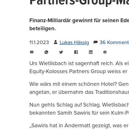
Partners-Group-Ma
Finanz-Milliardär gewinnt für seinen E
beteiligen.
11.1.2023
Lukas Hässig
36 Komment
E-
WhatsApp
Twitter
Facebook
LinkedIn
Mail
Seite
drucken
Urs Wietlisbach ist sagenhaft reich. Als 
Equity-Kolosses Partners Group weiss er
Wie wärs mit einem schönen Hotel? Gena
angetan, er übernahm das Traditionshaus
Nun gehts Schlag auf Schlag. Wietlisbach
bekannten Samih Sawiris für sein Kulm-Pr
„Sawiris hat in Andermatt gezeigt, was er 