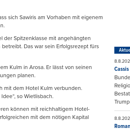
 dass sich Sawiris am Vorhaben mit eigenem
n.
el der Spitzenklasse mit angehängten
etreibt. Das war sein Erfolgsrezept fürs
Aktue
8.8.20
nem Kulm in Arosa. Er lässt von seinen
Cassis 
nungen planen.
Bundes
Religi
ch mit dem Hotel Kulm verbunden.
Bestat
Idee“, so Wietlisbach.
Trumps
ren können mit reichhaltigem Hotel-
Erfolgreichen mit dem nötigen Kapital
8.8.20
Roman