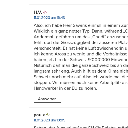
H.V.
11.01.2023 um 16:43
Also, ich habe Herr Sawiris einmal in einem Zun
Wirklich ein ganz netter Typ. Dann, während „C
Andermatt gefahren um das „Chedi“ anzusehen. 
fehlt dort die Grosszügigkeit der äusseren Platz
verschachtelt. Es hat keine Luft zwischendrin u
ich kenne Arosa zu wenig und die Verhältnisse
haben jetzt in der Schweiz 9’000’000 Einwohner
Natürlich darf man die ganze Schweiz bis an d
langsam sehr eng. Auch hilft es dem Klima nich
Schweiz noch mehr auf. Also ich würde mal di
stoppen. Wir müssen auch keine Arbeitplätze 
Handwerker in der EU zu holen.
Antworten
paulx
11.01.2023 um 10:05
Schön, der Ausverkauf der CH für Reiche, mögl