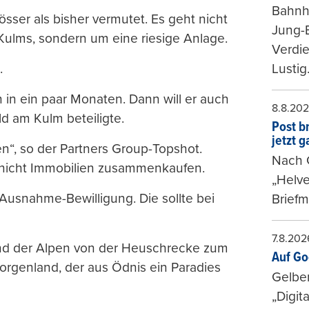
Bahnh
sser als bisher vermutet. Es geht nicht
Jung-
Kulms, sondern um eine riesige Anlage.
Verdie
.
Lustig
 in ein paar Monaten. Dann will er auch
8.8.20
ld am Kulm beteiligte.
Post b
jetzt 
en“, so der Partners Group-Topshot.
Nach G
n nicht Immobilien zusammenkaufen.
„Helve
 Ausnahme-Bewilligung. Die sollte bei
Briefm
7.8.202
Land der Alpen von der Heuschrecke zum
Auf Go
orgenland, der aus Ödnis ein Paradies
Gelbe
„Digit