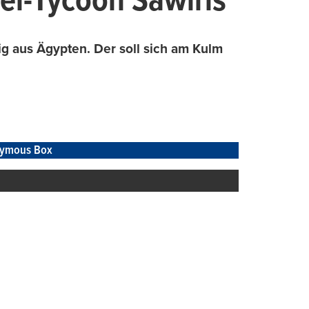
el-Tycoon Sawiris
ig aus Ägypten. Der soll sich am Kulm
ymous Box