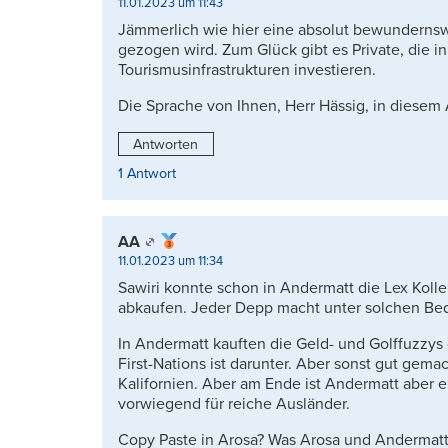
11.01.2023 um 11:43
Jämmerlich wie hier eine absolut bewundernsw
gezogen wird. Zum Glück gibt es Private, die i
Tourismusinfrastrukturen investieren.
Die Sprache von Ihnen, Herr Hässig, in diesem 
Antworten
1 Antwort
AA
11.01.2023 um 11:34
Sawiri konnte schon in Andermatt die Lex Koll
abkaufen. Jeder Depp macht unter solchen Be
In Andermatt kauften die Geld- und Golffuzz
First-Nations ist darunter. Aber sonst gut gem
Kalifornien. Aber am Ende ist Andermatt aber e
vorwiegend für reiche Ausländer.
Copy Paste in Arosa? Was Arosa und Andermatt 