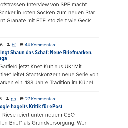
ofstrassen-Interview von SRF macht
Banker in roten Socken zum neuen Star.
nt Granate mit ETF, stolziert wie Geck.
.
26
bf
44 Kommentare
ringt Shaun das Schaf: Neue Briefmarken,
gaga
arfield jetzt Knet-Kult aus UK: Mit
tia+“ leitet Staatskonzern neue Serie von
arken ein. 183 Jahre Tradition im Kübel.
6
ph
27 Kommentare
ogle hagelts Kritik für ePost
r Riese feiert unter neuem CEO
alen Brief“ als Grundversorgung. Wer