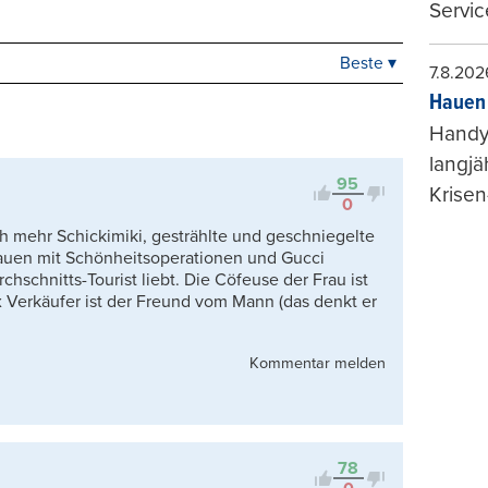
Servic
Beste ▾
Beste
7.8.202
Neueste
Hauen 
Viele Antworten
Handy-
Kontrovers
langjä
95
Krisen
0
 mehr Schickimiki, gestrählte und geschniegelte
auen mit Schönheitsoperationen und Gucci
chschnitts-Tourist liebt. Die Cöfeuse der Frau ist
ex Verkäufer ist der Freund vom Mann (das denkt er
Kommentar melden
78