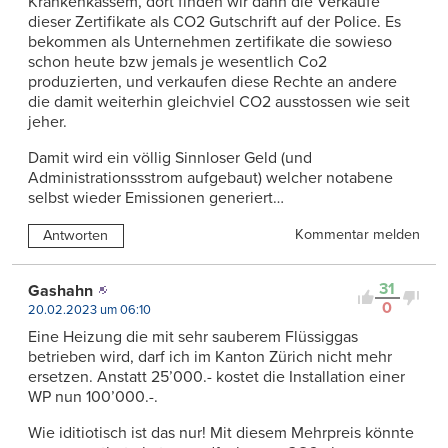
Krankenkassem, dort finden wir dann die Verkäufe
dieser Zertifikate als CO2 Gutschrift auf der Police. Es
bekommen als Unternehmen zertifikate die sowieso
schon heute bzw jemals je wesentlich Co2
produzierten, und verkaufen diese Rechte an andere
die damit weiterhin gleichviel CO2 ausstossen wie seit
jeher.
Damit wird ein völlig Sinnloser Geld (und
Administrationssstrom aufgebaut) welcher notabene
selbst wieder Emissionen generiert…
Kommentar melden
Antworten
31
Gashahn
0
20.02.2023 um 06:10
Eine Heizung die mit sehr sauberem Flüssiggas
betrieben wird, darf ich im Kanton Zürich nicht mehr
ersetzen. Anstatt 25’000.- kostet die Installation einer
WP nun 100’000.-.
Wie iditiotisch ist das nur! Mit diesem Mehrpreis könnte