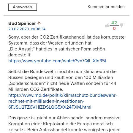
Kommentar melden
Antworten
42
Bud Spencer
0
20.02.2023 um 06:34
Sorry, aber der CO2 Zertifikatehandel ist das korrupteste
Systemm, dass der Westen erfunden hat.
„Die Anstalt“ hat dies in satirischer Form schön
dargestellt.
https://www.youtube.com/watch?v=7QILlXIn35I
Selbst die Bundeswehr möchte nun klimaneutral die
Russen besiegen und kauft von den 100 Milliarden
„Sonderschulden“ nicht neue Waffen sondern für 44
Milliarden CO2-Zertifikate.
https://www.rnd.de/politik/klimaschutz-bundeswehr-
rechnet-mit-milliarden-investitionen-
6FJSU2TZ6VHIZDSLQG5XX24FXM.html
Das ganze ist nicht nur Ablasshandel sondern massive
Korruption einer Kleptokratie die Europa moralisch
zersetzt. Beim Ablasshandel konnte wenigstens jeder