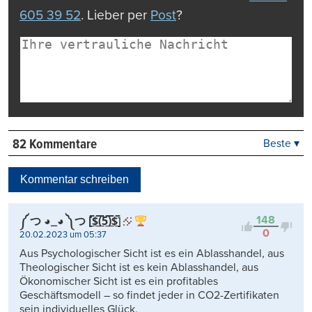
605 39 52
. Lieber per
Post
?
82 Kommentare
Beste ▾
Beste
Neueste
Kommentar schreiben
Viele Antworten
Kontrovers
148
༼ つ ◕_◕ ༽つ [̲̅$̲̅(̲̅5̲̅)̲̅$̲̅]
0
20.02.2023 um 05:37
Aus Psychologischer Sicht ist es ein Ablasshandel, aus
Theologischer Sicht ist es kein Ablasshandel, aus
Ökonomischer Sicht ist es ein profitables
Geschäftsmodell – so findet jeder in CO2-Zertifikaten
sein individuelles Glück.