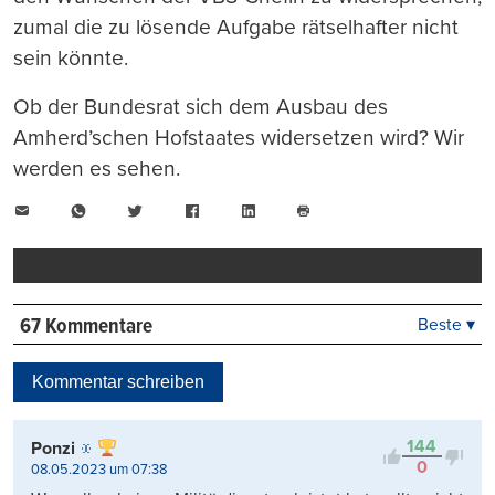
zumal die zu lösende Aufgabe rätselhafter nicht
sein könnte.
Ob der Bundesrat sich dem Ausbau des
Amherd’schen Hofstaates widersetzen wird? Wir
werden es sehen.
E-
WhatsApp
Twitter
Facebook
LinkedIn
Mail
Seite
drucken
67 Kommentare
Beste ▾
Beste
Neueste
Kommentar schreiben
Viele Antworten
Kontrovers
144
Ponzi
0
08.05.2023 um 07:38