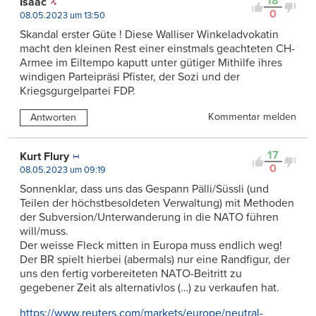
18
Isaac
0
08.05.2023 um 13:50
Skandal erster Güte ! Diese Walliser Winkeladvokatin
macht den kleinen Rest einer einstmals geachteten CH-
Armee im Eiltempo kaputt unter gütiger Mithilfe ihres
windigen Parteipräsi Pfister, der Sozi und der
Kriegsgurgelpartei FDP.
Kommentar melden
Antworten
17
Kurt Flury
0
08.05.2023 um 09:19
Sonnenklar, dass uns das Gespann Pälli/Süssli (und
Teilen der höchstbesoldeten Verwaltung) mit Methoden
der Subversion/Unterwanderung in die NATO führen
will/muss.
Der weisse Fleck mitten in Europa muss endlich weg!
Der BR spielt hierbei (abermals) nur eine Randfigur, der
uns den fertig vorbereiteten NATO-Beitritt zu
gegebener Zeit als alternativlos (…) zu verkaufen hat.
https://www.reuters.com/markets/europe/neutral-