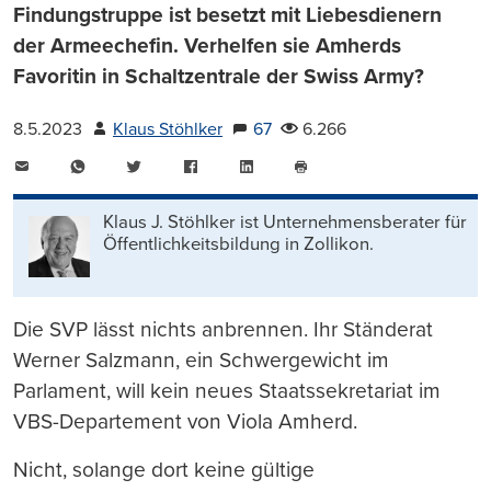
Findungstruppe ist besetzt mit Liebesdienern
der Armeechefin. Verhelfen sie Amherds
Favoritin in Schaltzentrale der Swiss Army?
8.5.2023
Klaus Stöhlker
67
6.266
E-
WhatsApp
Twitter
Facebook
LinkedIn
Mail
Seite
drucken
Klaus J. Stöhlker ist Unternehmens­berater für
Öffentlichkeits­bildung in Zollikon.
Die SVP lässt nichts anbrennen. Ihr Ständerat
Werner Salzmann, ein Schwergewicht im
Parlament, will kein neues Staatssekretariat im
VBS-Departement von Viola Amherd.
Nicht, solange dort keine gültige