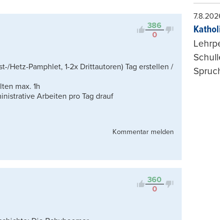
Kontrovers
7.8.202
386
Kathol
0
Lehrp
Schul
t-/Hetz-Pamphlet, 1-2x Drittautoren) Tag erstellen /
Spruch
lten max. 1h
nistrative Arbeiten pro Tag drauf
Kommentar melden
360
0