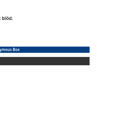
 blöd.
ymous Box