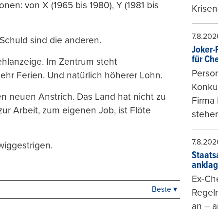
nen: von X (1965 bis 1980), Y (1981 bis
Krisen
7.8.202
 Schuld sind die anderen.
Joker-P
für Ch
Fehlanzeige. Im Zentrum steht
Person
ehr Ferien. Und natürlich höherer Lohn.
Konkur
en neuen Anstrich. Das Land hat nicht zu
Firma 
ur Arbeit, zum eigenen Job, ist Flöte
stehen
7.8.202
wiggestrigen.
Staats
ankla
Ex-Che
Beste ▾
Beste
Regeln
Neueste
an – a
Viele Antworten