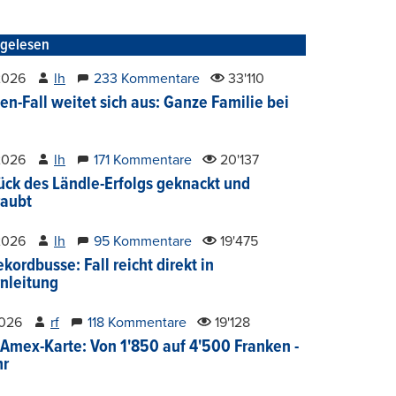
tgelesen
2026
lh
233 Kommentare
33'110
en-Fall weitet sich aus: Ganze Familie bei
2026
lh
171 Kommentare
20'137
ück des Ländle-Erfolgs geknackt und
aubt
2026
lh
95 Kommentare
19'475
kordbusse: Fall reicht direkt in
nleitung
2026
rf
118 Kommentare
19'128
Amex-Karte: Von 1'850 auf 4'500 Franken -
hr