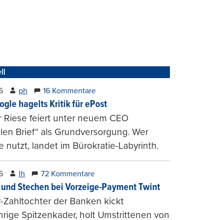
ll
6
ph
16 Kommentare
ogle hagelts Kritik für ePost
r Riese feiert unter neuem CEO
alen Brief“ als Grundversorgung. Wer
e nutzt, landet im Bürokratie-Labyrinth.
6
lh
72 Kommentare
und Stechen bei Vorzeige-Payment Twint
Zahltochter der Banken kickt
hrige Spitzenkader, holt Umstrittenen von