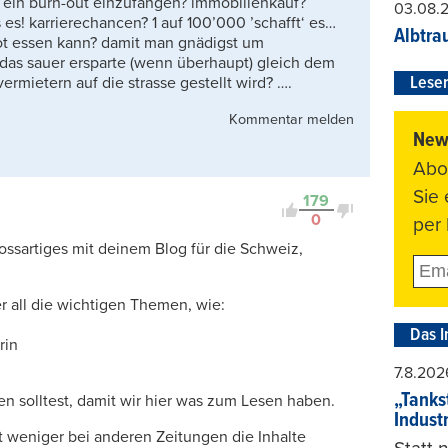
m ein burn-out einzufangen? immobilienkauf?
03.08.
es! karrierechancen? 1 auf 100’000 ’schafft‘ es…
Albtra
rot essen kann? damit man gnädigst um
das sauer ersparte (wenn überhaupt) gleich dem
Leser
mietern auf die strasse gestellt wird? ….
Kommentar melden
News
Abo
Sie
179
0
per 
grossartiges mit deinem Blog für die Schweiz,
r all die wichtigen Themen, wie:
Das I
rin
7.8.202
„Tankst
n solltest, damit wir hier was zum Lesen haben.
Indust
t weniger bei anderen Zeitungen die Inhalte