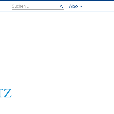
Suche
Abo
nach: