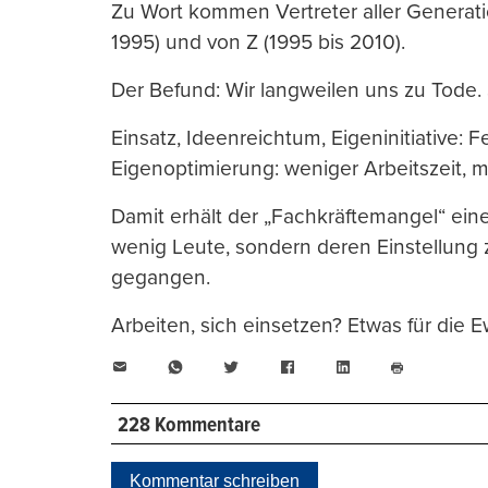
Zu Wort kommen Vertreter aller Generatio
1995) und von Z (1995 bis 2010).
Der Befund: Wir langweilen uns zu Tode.
Einsatz, Ideenreichtum, Eigeninitiative: 
Eigenoptimierung: weniger Arbeitszeit, m
Damit erhält der „Fachkräftemangel“ ein
wenig Leute, sondern deren Einstellung z
gegangen.
Arbeiten, sich einsetzen? Etwas für die E
E-
WhatsApp
Twitter
Facebook
LinkedIn
Mail
Seite
drucken
228 Kommentare
Kommentar schreiben