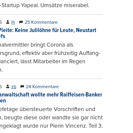
-Startup Yapeal. Umsätze miserabel.
6
lh
25 Kommentare
leite: Keine Julilöhne für Leute, Neustart
efs
alvermittler bringt Corona als
sgrund, effektiv aber frühzeitig Auffang-
lanciert, lässt Mitarbeiter im Regen
.
6
zb
24 Kommentare
anwaltschaft wollte mehr Raiffeisen-Banker
gen
fetage übersteuerte Vorschriften und
, beugte diese oder wandte sie gar nicht
ngeklagt wurde nur Pierin Vincenz. Teil 3.