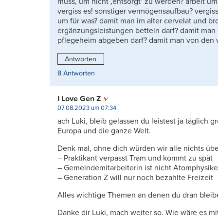
muss, um nicht ‚entsorgt‘ zu werden? arbeit u
vergiss es! sonstiger vermögensaufbau? vergiss 
um für was? damit man im alter cervelat und b
ergänzungsleistungen betteln darf? damit man 
pflegeheim abgeben darf? damit man von den ver
Antworten
8 Antworten
I Love Gen Z
07.08.2023 um 07:34
ach Luki, bleib gelassen du leistest ja täglich 
Europa und die ganze Welt.
Denk mal, ohne dich würden wir alle nichts übe
– Praktikant verpasst Tram und kommt zu spät
– Gemeindemitarbeiterin ist nicht Atomphysike
– Generation Z will nur noch bezahlte Freizeit
Alles wichtige Themen an denen du dran bleibe
Danke dir Luki, mach weiter so. Wie wäre es mi