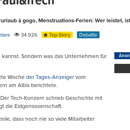
Faul&frech
rlaub à gogo, Menstruations-Ferien: Wer leistet, ist
tare
34.926
Top-Story
Debatte
Anon
n kannst. Sondern was das Unternehmen für
tzte Woche
der Tages-Anzeiger
vom
rn am Albis berichtete.
 Der Tech-Konzern schrieb Geschichte mit
lgt die Eidgenossenschaft.
ile, dass noch nie so viele Mitarbeiter