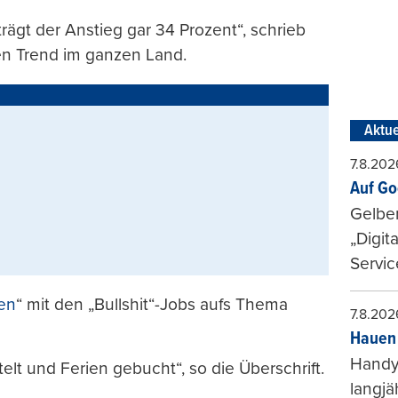
rägt der Anstieg gar 34 Prozent“, schrieb
nen Trend im ganzen Land.
Aktue
7.8.202
Auf Go
Gelbe
„Digit
Servic
en
“ mit den „Bullshit“-Jobs aufs Thema
7.8.202
Hauen 
Handy-
elt und Ferien gebucht“, so die Überschrift.
langjä