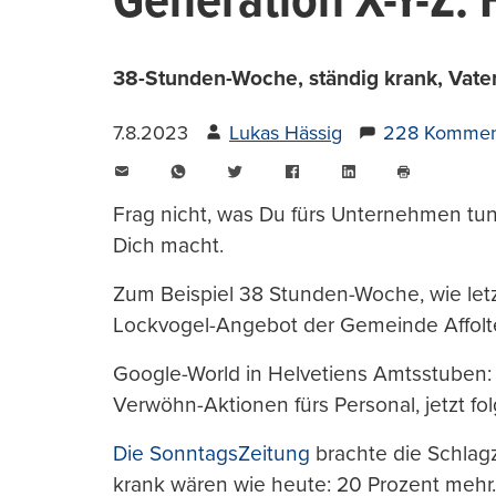
Generation X-Y-Z: 
38-Stunden-Woche, ständig krank, Vateru
7.8.2023
Lukas Hässig
228 Kommen
E-
WhatsApp
Twitter
Facebook
LinkedIn
Mail
Seite
drucken
Frag nicht, was Du fürs Unternehmen tu
Dich macht.
Zum Beispiel 38 Stunden-Woche, wie le
Lockvogel-Angebot der Gemeinde Affolte
Google-World in Helvetiens Amtsstuben:
Verwöhn-Aktionen fürs Personal, jetzt fo
Die SonntagsZeitung
brachte die Schlagze
krank wären wie heute: 20 Prozent mehr.