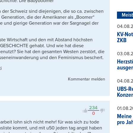
schichte: Die Babyboomer
der Schweiz sind diejenigen, die so ca. zwischen
Meis
 Generation, die der Amerikaner als „Boomer“
e und gierige Generation war der Sargnagel der
04.08.
KV-Not
ste Wirtschaft und den mit Abstand höchsten
ZKB
ESCHICHTE gehabt. Und wie hat diese
nutzt? Sie hat den gesamten Westen zerstört, die
03.08.
 Masseneinwanderung und den Feminismus beschert.
Herzst
ausger
i
Kommentar melden
04.08.
UBS-Re
Konzer
234
01.08.
0
Meine 
pro Ja
rbeit lohn sich nicht mehr! für was sich zu tode
onsliste kommt, und mit u50 jeden tag angst haben