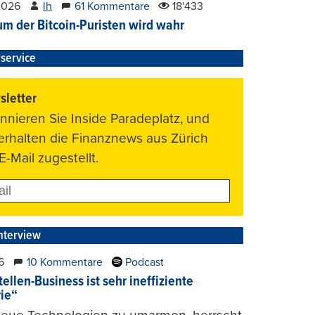
2026
lh
61 Kommentare
18'433
um der Bitcoin-Puristen wird wahr
service
letter
nnieren Sie Inside Paradeplatz, und
 erhalten die Finanznews aus Zürich
E-Mail zugestellt.
nterview
6
10 Kommentare
Podcast
ellen-Business ist sehr ineffiziente
rie“