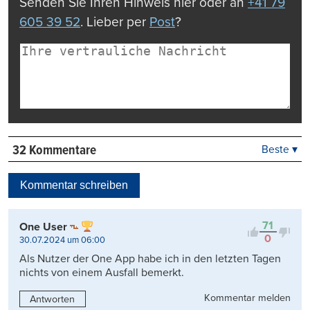
Senden Sie Ihren Hinweis hier oder an
+41 79
605 39 52
. Lieber per
Post
?
32 Kommentare
Beste ▾
Beste
Neueste
Kommentar schreiben
Viele Antworten
Kontrovers
71
One User
0
30.07.2024 um 06:00
Als Nutzer der One App habe ich in den letzten Tagen
nichts von einem Ausfall bemerkt.
Kommentar melden
Antworten