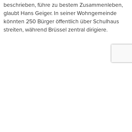
beschrieben, führe zu bestem Zusammenleben,
glaubt Hans Geiger. In seiner Wohngemeinde
könnten 250 Bürger öffentlich über Schulhaus
streiten, während Brüssel zentral dirigiere.
Push-Nachrichten
Möchten Sie Push-Nachrichten erhalten, wenn wir
wichtige News veröffentlichen? Abmeldung jederzeit
in den Browser‑Einstellungen möglich.
Ja, benachrichtigen
Nicht jetzt