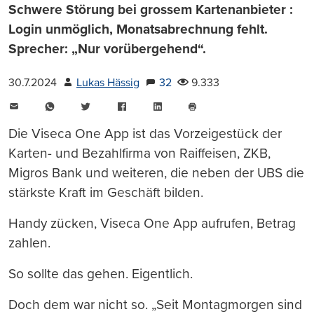
Schwere Störung bei grossem Kartenanbieter :
Login unmöglich, Monatsabrechnung fehlt.
Sprecher: „Nur vorübergehend“.
30.7.2024
Lukas Hässig
32
9.333
E-
WhatsApp
Twitter
Facebook
LinkedIn
Mail
Seite
drucken
Die Viseca One App ist das Vorzeigestück der
Karten- und Bezahlfirma von Raiffeisen, ZKB,
Migros Bank und weiteren, die neben der UBS die
stärkste Kraft im Geschäft bilden.
Handy zücken, Viseca One App aufrufen, Betrag
zahlen.
So sollte das gehen. Eigentlich.
Doch dem war nicht so. „Seit Montagmorgen sind