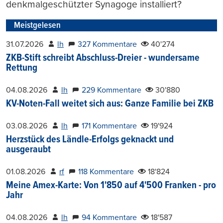
denkmalgeschützter Synagoge installiert?
Meistgelesen
31.07.2026
lh
327 Kommentare
40'274
ZKB-Stift schreibt Abschluss-Dreier - wundersame
Rettung
04.08.2026
lh
229 Kommentare
30'880
KV-Noten-Fall weitet sich aus: Ganze Familie bei ZKB
03.08.2026
lh
171 Kommentare
19'924
Herzstück des Ländle-Erfolgs geknackt und
ausgeraubt
01.08.2026
rf
118 Kommentare
18'824
Meine Amex-Karte: Von 1'850 auf 4'500 Franken - pro
Jahr
04.08.2026
lh
94 Kommentare
18'587