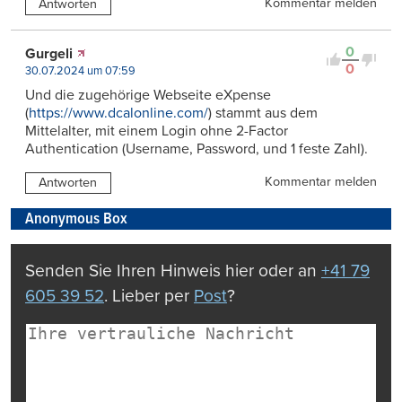
Kommentar melden
Antworten
0
Gurgeli
0
30.07.2024 um 07:59
Und die zugehörige Webseite eXpense
(
https://www.dcalonline.com/
) stammt aus dem
Mittelalter, mit einem Login ohne 2-Factor
Authentication (Username, Password, und 1 feste Zahl).
Kommentar melden
Antworten
Anonymous Box
Senden Sie Ihren Hinweis hier oder an
+41 79
605 39 52
. Lieber per
Post
?