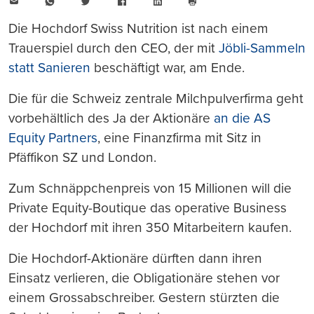
E-
WhatsApp
Twitter
Facebook
LinkedIn
Mail
Seite
drucken
Die Hochdorf Swiss Nutrition ist nach einem
Trauerspiel durch den CEO, der mit
Jöbli-Sammeln
statt Sanieren
beschäftigt war, am Ende.
Die für die Schweiz zentrale Milchpulverfirma geht
vorbehältlich des Ja der Aktionäre
an die AS
Equity Partners
, eine Finanzfirma mit Sitz in
Pfäffikon SZ und London.
Zum Schnäppchenpreis von 15 Millionen will die
Private Equity-Boutique das operative Business
der Hochdorf mit ihren 350 Mitarbeitern kaufen.
Die Hochdorf-Aktionäre dürften dann ihren
Einsatz verlieren, die Obligationäre stehen vor
einem Grossabschreiber. Gestern stürzten die