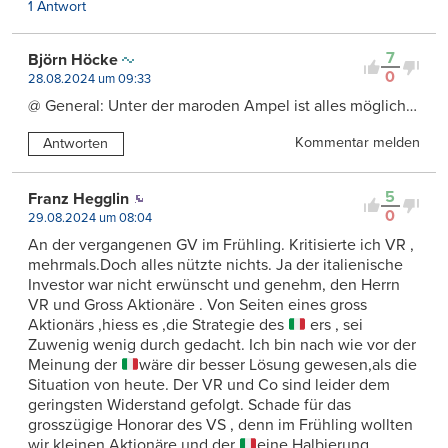
1 Antwort
7
Björn Höcke
0
28.08.2024 um 09:33
@ General: Unter der maroden Ampel ist alles möglich…
Kommentar melden
Antworten
5
Franz Hegglin
0
29.08.2024 um 08:04
An der vergangenen GV im Frühling. Kritisierte ich VR ,
mehrmals.Doch alles nützte nichts. Ja der italienische
Investor war nicht erwünscht und genehm, den Herrn
VR und Gross Aktionäre . Von Seiten eines gross
Aktionärs ,hiess es ,die Strategie des
ers , sei
Zuwenig wenig durch gedacht. Ich bin nach wie vor der
Meinung der
wäre dir besser Lösung gewesen,als die
Situation von heute. Der VR und Co sind leider dem
geringsten Widerstand gefolgt. Schade für das
grosszügige Honorar des VS , denn im Frühling wollten
wir kleinen Aktionäre und der
eine Halbierung