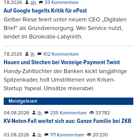
7.8.2026
ph
33 Kommentare
Auf Google hagelts Kritik für ePost
Gelber Riese feiert unter neuem CEO „Digitalen
Brief“ als Grundversorgung. Wer Service nutzt,
landet im Bürokratie-Labyrinth.
7.8.2026
lh
102 Kommentare
Hauen und Stechen bei Vorzeige-Payment Twint
Handy-Zahltochter der Banken kickt langjährige
Spitzenkader, holt Umstrittenen von Krisen-
Startup Yapeal. Umsätze miserabel.
Meistgelesen
04.08.2026
lh
235 Kommentare
33'782
KV-Noten-Fall weitet sich aus: Ganze Familie bei ZKB
03.08.2026
lh
171 Kommentare
20'230