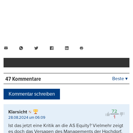
E-
WhatsApp
Twitter
Facebook
LinkedIn
Mail
Seite
drucken
47 Kommentare
Beste ▾
Beste
Neueste
Kommentar schreiben
Viele Antworten
Kontrovers
72
Klarsicht
1
28.08.2024 um 06:09
Ist das jetzt eine Kritik an die AS Equity? Vielmehr zeigt
es doch das Versagen des Managements der Hochdorf,