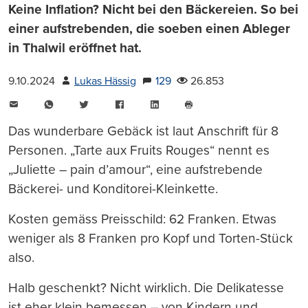
Keine Inflation? Nicht bei den Bäckereien. So bei
einer aufstrebenden, die soeben einen Ableger
in Thalwil eröffnet hat.
9.10.2024
Lukas Hässig
129
26.853
E-
WhatsApp
Twitter
Facebook
LinkedIn
Mail
Seite
drucken
Das wunderbare Gebäck ist laut Anschrift für 8
Personen. „Tarte aux Fruits Rouges“ nennt es
„Juliette – pain d’amour“, eine aufstrebende
Bäckerei- und Konditorei-Kleinkette.
Kosten gemäss Preisschild: 62 Franken. Etwas
weniger als 8 Franken pro Kopf und Torten-Stück
also.
Halb geschenkt? Nicht wirklich. Die Delikatesse
ist eher klein bemessen – von Kindern und