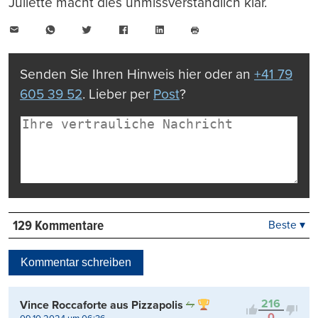
Juliette macht dies unmissverständlich klar.
E-
WhatsApp
Twitter
Facebook
LinkedIn
Mail
Seite
drucken
Senden Sie Ihren Hinweis hier oder an
+41 79
605 39 52
. Lieber per
Post
?
129 Kommentare
Beste ▾
Beste
Neueste
Kommentar schreiben
Viele Antworten
Kontrovers
216
Vince Roccaforte aus Pizzapolis
0