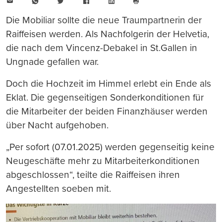
E-
WhatsApp
Twitter
Facebook
LinkedIn
Mail
Seite
drucken
Die Mobiliar sollte die neue Traumpartnerin der
Raiffeisen werden. Als Nachfolgerin der Helvetia,
die nach dem Vincenz-Debakel in St.Gallen in
Ungnade gefallen war.
Doch die Hochzeit im Himmel erlebt ein Ende als
Eklat. Die gegenseitigen Sonderkonditionen für
die Mitarbeiter der beiden Finanzhäuser werden
über Nacht aufgehoben.
„Per sofort (07.01.2025) werden gegenseitig keine
Neugeschäfte mehr zu Mitarbeiterkonditionen
abgeschlossen“, teilte die Raiffeisen ihren
Angestellten soeben mit.