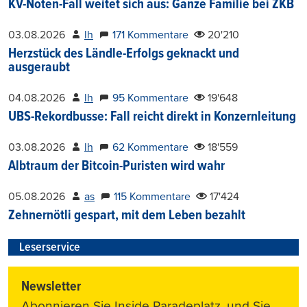
KV-Noten-Fall weitet sich aus: Ganze Familie bei ZKB
03.08.2026
lh
171 Kommentare
20'210
Herzstück des Ländle-Erfolgs geknackt und
ausgeraubt
04.08.2026
lh
95 Kommentare
19'648
UBS-Rekordbusse: Fall reicht direkt in Konzernleitung
03.08.2026
lh
62 Kommentare
18'559
Albtraum der Bitcoin-Puristen wird wahr
05.08.2026
as
115 Kommentare
17'424
Zehnernötli gespart, mit dem Leben bezahlt
Leserservice
Newsletter
Abonnieren Sie Inside Paradeplatz, und Sie