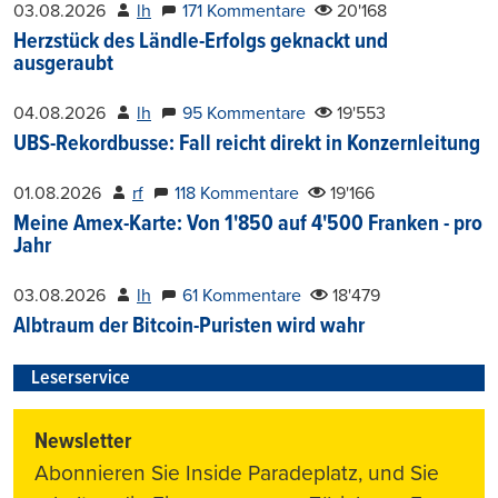
03.08.2026
lh
171 Kommentare
20'168
Herzstück des Ländle-Erfolgs geknackt und
ausgeraubt
04.08.2026
lh
95 Kommentare
19'553
UBS-Rekordbusse: Fall reicht direkt in Konzernleitung
01.08.2026
rf
118 Kommentare
19'166
Meine Amex-Karte: Von 1'850 auf 4'500 Franken - pro
Jahr
03.08.2026
lh
61 Kommentare
18'479
Albtraum der Bitcoin-Puristen wird wahr
Leserservice
Newsletter
Abonnieren Sie Inside Paradeplatz, und Sie