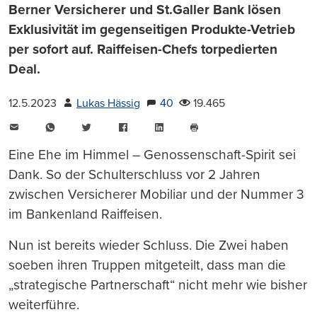
Berner Versicherer und St.Galler Bank lösen
Exklusivität im gegenseitigen Produkte-Vetrieb
per sofort auf. Raiffeisen-Chefs torpedierten
Deal.
12.5.2023
Lukas Hässig
40
19.465
E-
WhatsApp
Twitter
Facebook
LinkedIn
Mail
Seite
drucken
Eine Ehe im Himmel – Genossenschaft-Spirit sei
Dank. So der Schulterschluss vor 2 Jahren
zwischen Versicherer Mobiliar und der Nummer 3
im Bankenland Raiffeisen.
Nun ist bereits wieder Schluss. Die Zwei haben
soeben ihren Truppen mitgeteilt, dass man die
„strategische Partnerschaft“ nicht mehr wie bisher
weiterführe.