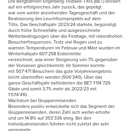
Die Bergbahnen Engelberg-Trübsee-Titlis (BET) blicken
auf ein erfolgreiches Jahr zurück, das geprägt
war vom weiter anziehenden Tagesgeschäft und der
Realisierung des Leuchtturmprojekts auf dem
Titlis. Das Geschäftsjahr 2023/24 startete, begünstigt
durch frühe Schneefälle und ausgezeichnete
Wetterbedingungen über die Festtage, mit rekordhohen
Besucherfrequenzen. Trotz viel Regen und zu
warmen Temperaturen im Februar und März wurden im
Winterhalbjahr 607’258 Ersteintritte
verzeichnet, was einer Steigerung von 7% gegenüber
der Vorsaison gleichkommt. Im Sommer konnte
mit 507’471 Besuchern das gute Vorjahresergebnis
leicht übertroffen werden (506’340). Über das
ganze Geschäftsjahr beförderten die BET 1’114’729
Gäste und somit 3.7% mehr als 2022/23 mit
1’074’410.
Wachstum bei Gruppenreisenden
Besonders positiv entwickelte sich das Segment der
Gruppenreisenden, deren Zahl sich weiter erholte
und um 14.8% auf 353’336 stieg. Bei den
Individualreisenden führten nicht zuletzt der sehr
verregnete