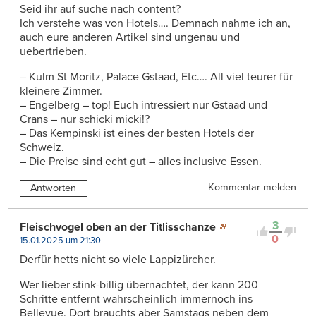
Seid ihr auf suche nach content?
Ich verstehe was von Hotels…. Demnach nahme ich an,
auch eure anderen Artikel sind ungenau und
uebertrieben.
– Kulm St Moritz, Palace Gstaad, Etc…. All viel teurer für
kleinere Zimmer.
– Engelberg – top! Euch intressiert nur Gstaad und
Crans – nur schicki micki!?
– Das Kempinski ist eines der besten Hotels der
Schweiz.
– Die Preise sind echt gut – alles inclusive Essen.
Kommentar melden
Antworten
3
Fleischvogel oben an der Titlisschanze
0
15.01.2025 um 21:30
Derfür hetts nicht so viele Lappizürcher.
Wer lieber stink-billig übernachtet, der kann 200
Schritte entfernt wahrscheinlich immernoch ins
Bellevue. Dort brauchts aber Samstags neben dem