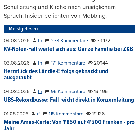
Schulleitung und Kirche nach unsäglichem
Spruch. Insider berichten von Mobbing.
Meistgelesen
04.08.2026
lh
233 Kommentare
33'172
KV-Noten-Fall weitet sich aus: Ganze Familie bei ZKB
03.08.2026
lh
171 Kommentare
20'144
Herzstück des Ländle-Erfolgs geknackt und
ausgeraubt
04.08.2026
lh
95 Kommentare
19'495
UBS-Rekordbusse: Fall reicht direkt in Konzernleitung
01.08.2026
rf
118 Kommentare
19'136
Meine Amex-Karte: Von 1'850 auf 4'500 Franken - pro
Jahr