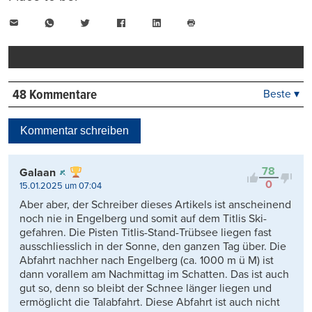
E-
WhatsApp
Twitter
Facebook
LinkedIn
Mail
Seite
drucken
48 Kommentare
Beste ▾
Beste
Neueste
Kommentar schreiben
Viele Antworten
Kontrovers
78
Galaan
0
15.01.2025 um 07:04
Aber aber, der Schreiber dieses Artikels ist anscheinend
noch nie in Engelberg und somit auf dem Titlis Ski-
gefahren. Die Pisten Titlis-Stand-Trübsee liegen fast
ausschliesslich in der Sonne, den ganzen Tag über. Die
Abfahrt nachher nach Engelberg (ca. 1000 m ü M) ist
dann vorallem am Nachmittag im Schatten. Das ist auch
gut so, denn so bleibt der Schnee länger liegen und
ermöglicht die Talabfahrt. Diese Abfahrt ist auch nicht