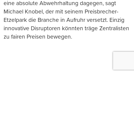
eine absolute Abwehrhaltung dagegen, sagt
Michael Knobel, der mit seinem Preisbrecher-
Etzelpark die Branche in Aufruhr versetzt. Einzig
innovative Disruptoren könnten träge Zentralisten
zu fairen Preisen bewegen.
Push-Nachrichten
Möchten Sie Push-Nachrichten erhalten, wenn wir
wichtige News veröffentlichen? Abmeldung jederzeit
in den Browser‑Einstellungen möglich.