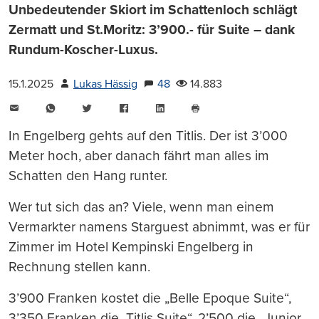
Unbedeutender Skiort im Schattenloch schlägt
Zermatt und St.Moritz: 3’900.- für Suite – dank
Rundum-Koscher-Luxus.
15.1.2025
Lukas Hässig
48
14.883
E-
WhatsApp
Twitter
Facebook
LinkedIn
Mail
Seite
drucken
In Engelberg gehts auf den Titlis. Der ist 3’000
Meter hoch, aber danach fährt man alles im
Schatten den Hang runter.
Wer tut sich das an? Viele, wenn man einem
Vermarkter namens Starguest abnimmt, was er für
Zimmer im Hotel Kempinski Engelberg in
Rechnung stellen kann.
3’900 Franken kostet die „Belle Epoque Suite“,
3’350 Franken die „Titlis Suite“, 2’500 die „Junior