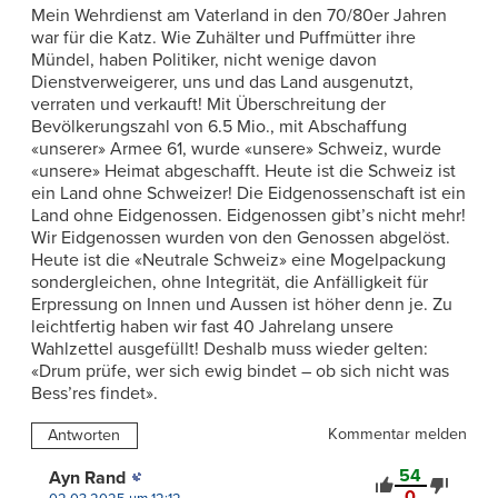
Mein Wehrdienst am Vaterland in den 70/80er Jahren
war für die Katz. Wie Zuhälter und Puffmütter ihre
Mündel, haben Politiker, nicht wenige davon
Dienstverweigerer, uns und das Land ausgenutzt,
verraten und verkauft! Mit Überschreitung der
Bevölkerungszahl von 6.5 Mio., mit Abschaffung
«unserer» Armee 61, wurde «unsere» Schweiz, wurde
«unsere» Heimat abgeschafft. Heute ist die Schweiz ist
ein Land ohne Schweizer! Die Eidgenossenschaft ist ein
Land ohne Eidgenossen. Eidgenossen gibt’s nicht mehr!
Wir Eidgenossen wurden von den Genossen abgelöst.
Heute ist die «Neutrale Schweiz» eine Mogelpackung
sondergleichen, ohne Integrität, die Anfälligkeit für
Erpressung on Innen und Aussen ist höher denn je. Zu
leichtfertig haben wir fast 40 Jahrelang unsere
Wahlzettel ausgefüllt! Deshalb muss wieder gelten:
«Drum prüfe, wer sich ewig bindet – ob sich nicht was
Bess’res findet».
Kommentar melden
Antworten
54
Ayn Rand
0