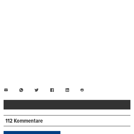
E-
WhatsApp
Twitter
Facebook
LinkedIn
Mail
Seite
drucken
112 Kommentare