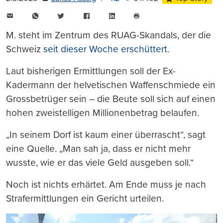
E-
WhatsApp
Twitter
Facebook
LinkedIn
Mail
Seite
drucken
M. steht im Zentrum des RUAG-Skandals, der die
Schweiz
seit dieser Woche erschüttert
.
Laut bisherigen Ermittlungen soll der Ex-
Kadermann der helvetischen Waffenschmiede ein
Grossbetrüger sein – die Beute soll sich auf einen
hohen zweistelligen Millionenbetrag belaufen.
„In seinem Dorf ist kaum einer überrascht“, sagt
eine Quelle. „Man sah ja, dass er nicht mehr
wusste, wie er das viele Geld ausgeben soll.“
Noch ist nichts erhärtet. Am Ende muss je nach
Strafermittlungen ein Gericht urteilen.