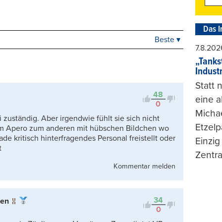
Das I
Beste ▾
Beste
7.8.202
Neueste
„Tankst
Viele Antworten
Indust
Kontrovers
Statt
48
eine 
0
Michae
 zuständig. Aber irgendwie fühlt sie sich nicht
Etzelp
nem Apero zum anderen mit hübschen Bildchen wo
ade kritisch hinterfragendes Personal freistellt oder
Einzig
t
Zentra
Kommentar melden
34
gen
0