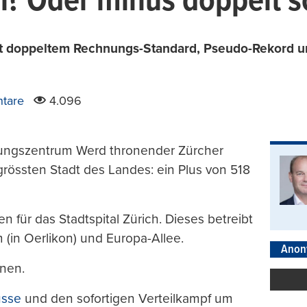
n? Oder minus doppelt so
 mit doppeltem Rechnungs-Standard, Pseudo-Rekord u
tare
4.096
tungszentrum Werd thronender Zürcher
rössten Stadt des Landes: ein Plus von 518
n für das Stadtspital Zürich. Dieses betreibt
 (in Oerlikon) und Europa-Allee.
Anon
onen.
üsse
und den sofortigen Verteilkampf um