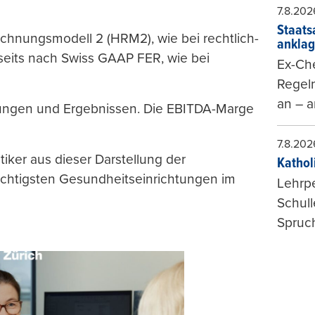
7.8.202
Staats
chnungsmodell 2 (HRM2), wie bei rechtlich-
ankla
erseits nach Swiss GAAP FER, wie bei
Ex-Che
Regeln
an – a
llungen und Ergebnissen. Die EBITDA-Marge
7.8.202
iker aus dieser Darstellung der
Kathol
ichtigsten Gesundheitseinrichtungen im
Lehrp
Schul
Spruch