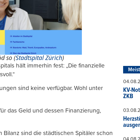
d so (
Stadtspital Zürich
)
itals hält immerhin fest: „Die finanzielle
Meis
voll.“
04.08.
ngen sind keine verfügbar. Wohl unter
KV-Not
ZKB
t für das Geld und dessen Finanzierung,
03.08.
Herzst
ausger
n Bilanz sind die städtischen Spitäler schon
04.08.