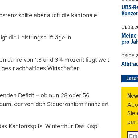
UBS-Re
Konzer
arenz sollte aber auch die kantonale
01.08.
Meine 
igt die Leistungsaufträge in
pro Ja
03.08.
n Jahre von 1.8 und 3.4 Prozent liegt weit
Albtra
tiges nachhaltiges Wirtschaften.
Leser
renden Defizit – ob nun 28 oder 56
News
urn, der von den Steuerzahlern finanziert
Abo
Sie
per 
Das Kantonsspital Winterthur. Das Kispi.