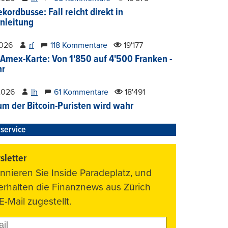
kordbusse: Fall reicht direkt in
nleitung
2026
rf
118 Kommentare
19'177
Amex-Karte: Von 1'850 auf 4'500 Franken -
hr
2026
lh
61 Kommentare
18'491
um der Bitcoin-Puristen wird wahr
service
letter
nnieren Sie Inside Paradeplatz, und
 erhalten die Finanznews aus Zürich
E-Mail zugestellt.