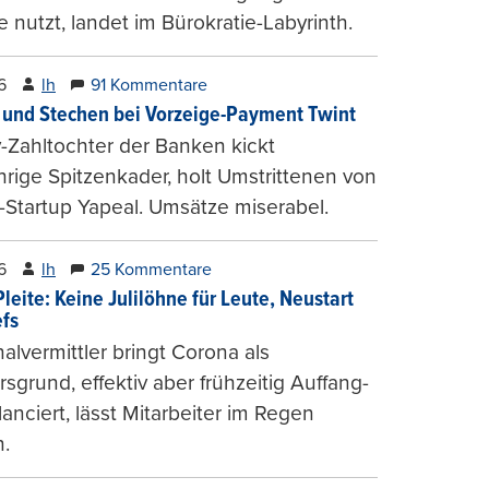
e nutzt, landet im Bürokratie-Labyrinth.
6
lh
91 Kommentare
und Stechen bei Vorzeige-Payment Twint
Zahltochter der Banken kickt
hrige Spitzenkader, holt Umstrittenen von
-Startup Yapeal. Umsätze miserabel.
6
lh
25 Kommentare
leite: Keine Julilöhne für Leute, Neustart
efs
alvermittler bringt Corona als
sgrund, effektiv aber frühzeitig Auffang-
lanciert, lässt Mitarbeiter im Regen
.