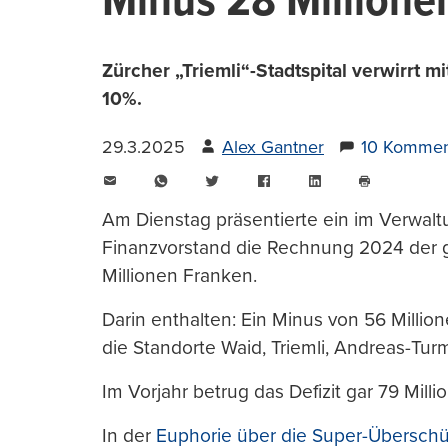
Minus 28 Millione
Zürcher „Triemli“-Stadtspital verwirrt
10%.
29.3.2025
Alex Gantner
10 Kommen
E-
WhatsApp
Twitter
Facebook
LinkedIn
Mail
Seite
drucken
Am Dienstag präsentierte ein im Verwal
Finanzvorstand die Rechnung 2024 der g
Millionen Franken.
Darin enthalten: Ein Minus von 56 Millione
die Standorte Waid, Triemli, Andreas-Turm
Im Vorjahr betrug das Defizit gar 79 Milli
In der
Euphorie über die Super-Übersch