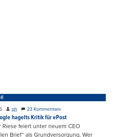
ll
6
ph
23 Kommentare
ogle hagelts Kritik für ePost
r Riese feiert unter neuem CEO
alen Brief“ als Grundversorgung. Wer