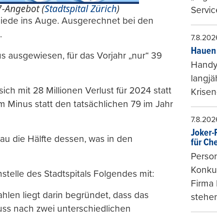
7-Angebot (
Stadtspital Zürich
)
Servic
iede ins Auge. Ausgerechnet bei den
.
7.8.202
Hauen 
s ausgewiesen, für das Vorjahr „nur“ 39
Handy-
langjä
ich mit 28 Millionen Verlust für 2024 statt
Krisen
m Minus statt den tatsächlichen 79 im Jahr
7.8.202
Joker-P
nau die Hälfte dessen, was in den
für Ch
Person
Konkur
telle des Stadtspitals Folgendes mit:
Firma 
ahlen liegt darin begründet, dass das
stehen
uss nach zwei unterschiedlichen