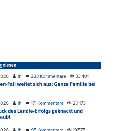
tgelesen
2026
lh
233 Kommentare
33'401
en-Fall weitet sich aus: Ganze Familie bei
2026
lh
171 Kommentare
20'173
ück des Ländle-Erfolgs geknackt und
aubt
2026
lh
95 Kommentare
19'575