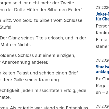
gen seid Ihr nicht mehr der Zweite
7.8.202
n der Dritte Hüter der Silbernen Feder.“
Joker-P
für Ch
Blitz. Von Gold zu Silber! Vom Schlüssel
Person
Stufe!
Konkur
Der Glanz seines Titels erlosch, und in der
Firma 
Mal: ein Nichts.
stehen
oldenes Schloss auf einem einzigen,
7.8.202
r Anerkennung anderer.
Staats
ankla
kalten Palast und schrieb einen Brief.
Ex-Che
bittere Galle seiner Kränkung.
Regeln
echtigkeit, jeden missachteten Erfolg, jede
an – a
hatte.
7.8.202
es. Als er fertig war, stand sein Entschluss