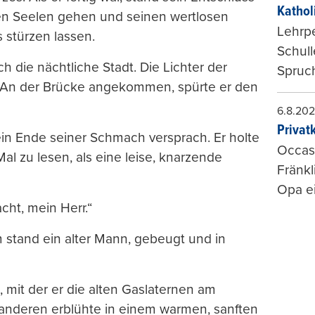
Kathol
nen Seelen gehen und seinen wertlosen
Lehrp
s stürzen lassen.
Schul
ch die nächtliche Stadt. Die Lichter der
Spruch
. An der Brücke angekommen, spürte er den
6.8.20
Privat
 ein Ende seiner Schmach versprach. Er holte
Occasi
 Mal zu lesen, als eine leise, knarzende
Fränkl
Opa ei
cht, mein Herr.“
 stand ein alter Mann, gebeugt und in
, mit der er die alten Gaslaternen am
anderen erblühte in einem warmen, sanften