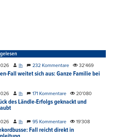
tgelesen
2026
lh
232 Kommentare
32'469
en-Fall weitet sich aus: Ganze Familie bei
2026
lh
171 Kommentare
20'080
ück des Ländle-Erfolgs geknackt und
aubt
2026
lh
95 Kommentare
19'308
kordbusse: Fall reicht direkt in
nleitung