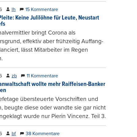
6
lh
15 Kommentare
leite: Keine Julilöhne für Leute, Neustart
efs
alvermittler bringt Corona als
sgrund, effektiv aber frühzeitig Auffang-
lanciert, lässt Mitarbeiter im Regen
.
6
zb
11 Kommentare
anwaltschaft wollte mehr Raiffeisen-Banker
gen
fetage übersteuerte Vorschriften und
, beugte diese oder wandte sie gar nicht
ngeklagt wurde nur Pierin Vincenz. Teil 3.
6
bf
38 Kommentare