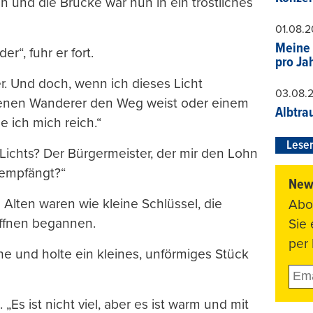
an und die Brücke war nun in ein tröstliches
01.08.
Meine 
r“, fuhr er fort.
pro Ja
ner. Und doch, wenn ich dieses Licht
03.08.
renen Wanderer den Weg weist oder einem
Albtra
e ich mich reich.“
Leser
Lichts? Der Bürgermeister, der mir den Lohn
 empfängt?“
News
lten waren wie kleine Schlüssel, die
Abo
öffnen begannen.
Sie
per 
he und holte ein kleines, unförmiges Stück
„Es ist nicht viel, aber es ist warm und mit