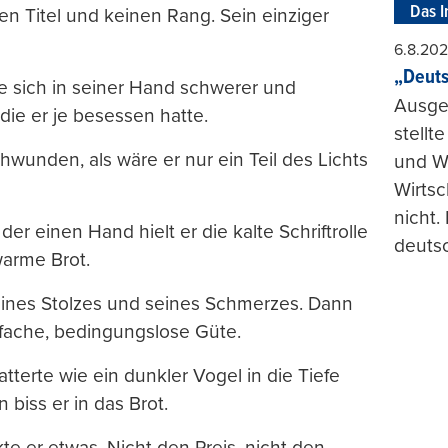
Das I
n Titel und keinen Rang. Sein einziger
6.8.20
„Deuts
e sich in seiner Hand schwerer und
Ausge
 die er je besessen hatte.
stellt
chwunden, als wäre er nur ein Teil des Lichts
und Wi
Wirtsc
nicht.
er einen Hand hielt er die kalte Schriftrolle
deuts
warme Brot.
seines Stolzes und seines Schmerzes. Dann
infache, bedingungslose Güte.
flatterte wie ein dunkler Vogel in die Tiefe
biss er in das Brot.
e er etwas. Nicht den Preis, nicht den