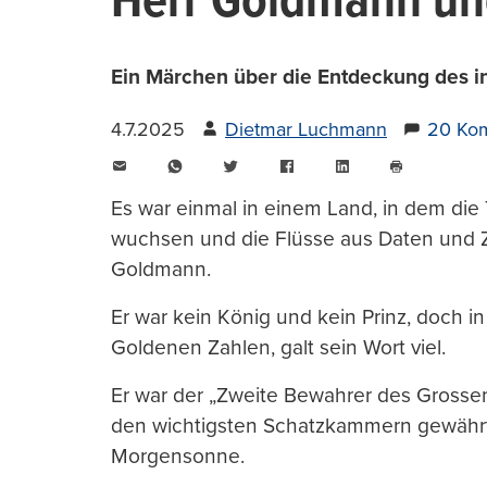
Herr Goldmann un
Ein Märchen über die Entdeckung des i
4.7.2025
Dietmar Luchmann
20 Ko
E-
WhatsApp
Twitter
Facebook
LinkedIn
Mail
Seite
drucken
Es war einmal in einem Land, in dem die
wuchsen und die Flüsse aus Daten und
Goldmann.
Er war kein König und kein Prinz, doch 
Goldenen Zahlen, galt sein Wort viel.
Er war der „Zweite Bewahrer des Grossen 
den wichtigsten Schatzkammern gewährte 
Morgensonne.