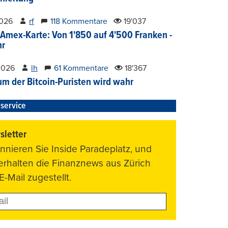
2026
rf
118 Kommentare
19'037
Amex-Karte: Von 1'850 auf 4'500 Franken -
hr
2026
lh
61 Kommentare
18'367
um der Bitcoin-Puristen wird wahr
service
letter
nnieren Sie Inside Paradeplatz, und
 erhalten die Finanznews aus Zürich
E-Mail zugestellt.