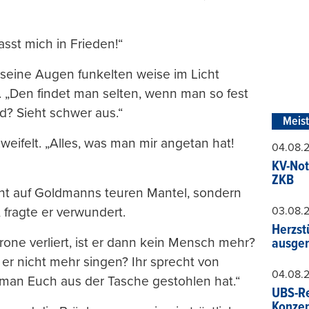
asst mich in Frieden!“
 seine Augen funkelten weise im Licht
t. „Den findet man selten, wenn man so fest
nd? Sieht schwer aus.“
Meis
weifelt. „Alles, was man mir angetan hat!
04.08.
KV-Not
ZKB
cht auf Goldmanns teuren Mantel, sondern
03.08.
, fragte er verwundert.
Herzst
rone verliert, ist er dann kein Mensch mehr?
ausger
 er nicht mehr singen? Ihr sprecht von
04.08.
 man Euch aus der Tasche gestohlen hat.“
UBS-Re
Konzer