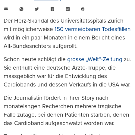
E-
WhatsApp
Twitter
Facebook
LinkedIn
Mail
Seite
drucken
Der Herz-Skandal des Universitätsspitals Zürich
mit möglicherweise
150 vermeidbaren Todesfällen
wird in ein paar Monaten in einem Bericht eines
Alt-Bundesrichters aufgerollt.
Schon heute schlägt die
grosse „Welt“-Zeitung
zu.
Sie enthüllt eine deutsche Ärzte-Truppe, die
massgeblich war für die Entwicklung des
Cardiobands und dessen Verkaufs in die USA war.
Die Journalistin fördert in ihrer Story nach
monatelangen Recherchen mehrere tragische
Fälle zutage, bei denen Patienten starben, denen
das Cardioband aufgeschwatzt worden war.