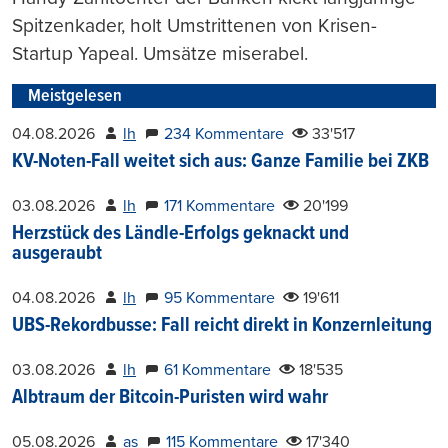
Spitzenkader, holt Umstrittenen von Krisen-
Startup Yapeal. Umsätze miserabel.
Meistgelesen
04.08.2026
lh
234 Kommentare
33'517
KV-Noten-Fall weitet sich aus: Ganze Familie bei ZKB
03.08.2026
lh
171 Kommentare
20'199
Herzstück des Ländle-Erfolgs geknackt und
ausgeraubt
04.08.2026
lh
95 Kommentare
19'611
UBS-Rekordbusse: Fall reicht direkt in Konzernleitung
03.08.2026
lh
61 Kommentare
18'535
Albtraum der Bitcoin-Puristen wird wahr
05.08.2026
as
115 Kommentare
17'340