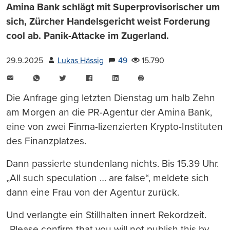
Amina Bank schlägt mit Superprovisorischer um
sich, Zürcher Handelsgericht weist Forderung
cool ab. Panik-Attacke im Zugerland.
29.9.2025
Lukas Hässig
49
15.790
E-
WhatsApp
Twitter
Facebook
LinkedIn
Mail
Seite
drucken
Die Anfrage ging letzten Dienstag um halb Zehn
am Morgen an die PR-Agentur der Amina Bank,
eine von zwei Finma-lizenzierten Krypto-Instituten
des Finanzplatzes.
Dann passierte stundenlang nichts. Bis 15.39 Uhr.
„All such speculation … are false“, meldete sich
dann eine Frau von der Agentur zurück.
Und verlangte ein Stillhalten innert Rekordzeit.
„Please confirm that you will not publish this by