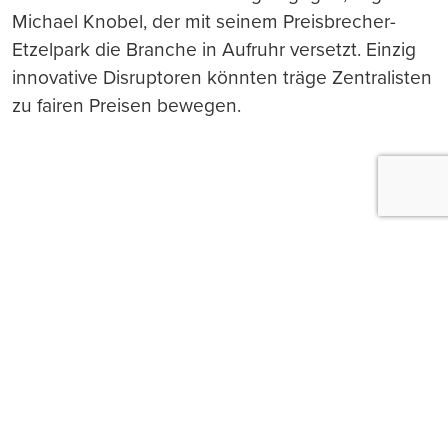
Michael Knobel, der mit seinem Preisbrecher-
Etzelpark die Branche in Aufruhr versetzt. Einzig
innovative Disruptoren könnten träge Zentralisten
zu fairen Preisen bewegen.
Push-Nachrichten
Möchten Sie Push-Nachrichten erhalten, wenn wir
wichtige News veröffentlichen? Abmeldung jederzeit
in den Browser‑Einstellungen möglich.
Ja, benachrichtigen
Nicht jetzt