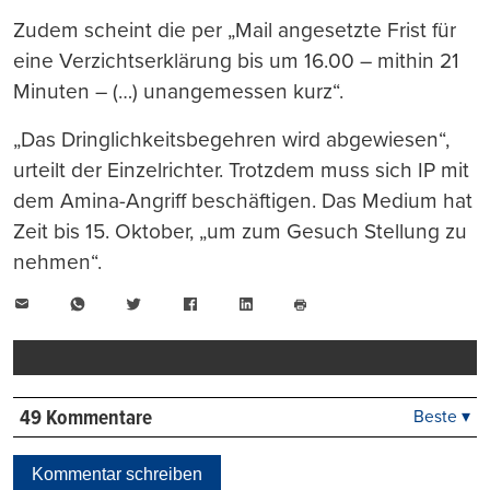
Zudem scheint die per „Mail angesetzte Frist für
eine Verzichtserklärung bis um 16.00 – mithin 21
Minuten – (…) unangemessen kurz“.
„Das Dringlichkeitsbegehren wird abgewiesen“,
urteilt der Einzelrichter. Trotzdem muss sich IP mit
dem Amina-Angriff beschäftigen. Das Medium hat
Zeit bis 15. Oktober, „um zum Gesuch Stellung zu
nehmen“.
E-
WhatsApp
Twitter
Facebook
LinkedIn
Mail
Seite
drucken
49 Kommentare
Beste ▾
Beste
Neueste
Kommentar schreiben
Viele Antworten