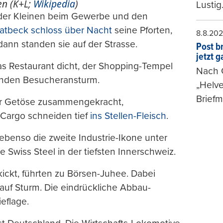
n (K+L;
Wikipedia
)
Lustig
 der Kleinen beim Gewerbe und den
atbeck schloss über Nacht
seine Pforten,
8.8.20
dann standen sie auf der Strasse.
Post b
jetzt 
s Restaurant dicht, der Shopping-Tempel
Nach G
lenden Besucheransturm.
„Helve
Briefm
ter Getöse zusammengekracht,
Cargo schneiden tief
ins Stellen-Fleisch
.
 ebenso die zweite Industrie-Ikone unter
ie Swiss Steel in der tiefsten Innerschweiz.
kickt, führten zu Börsen-Juhee. Dabei
uf Sturm. Die eindrückliche Abbau-
eflage.