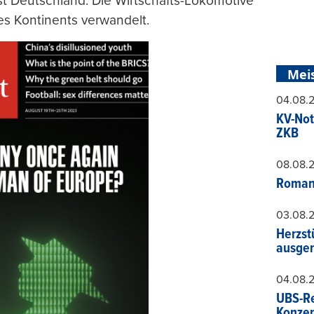
 ist Deutschland. Die Wirtschafts-Lokomotive
es Kontinents verwandelt.
Mei
04.08.
KV-Not
ZKB
08.08.
Roman
03.08.
Herzst
ausger
04.08.
UBS-Re
Konzer