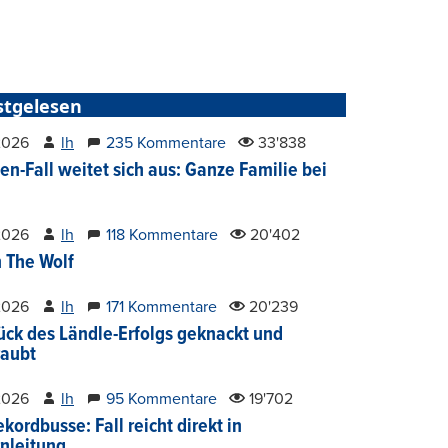
stgelesen
2026
lh
235 Kommentare
33'838
en-Fall weitet sich aus: Ganze Familie bei
2026
lh
118 Kommentare
20'402
 The Wolf
2026
lh
171 Kommentare
20'239
ück des Ländle-Erfolgs geknackt und
aubt
2026
lh
95 Kommentare
19'702
kordbusse: Fall reicht direkt in
nleitung