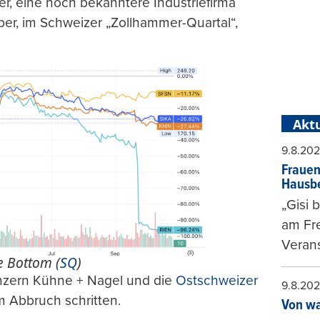
ler, eine noch bekanntere Industriefirma
ber, im Schweizer „Zollhammer-Quartal“,
Aktu
9.8.20
Frauen
Hausbe
„Gisi 
am Fr
Verans
e Bottom (
SQ
)
nzern Kühne + Nagel und die
Ostschweizer
9.8.20
m Abbruch schritten.
Von wa