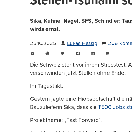
Stellen-Tsunami s
Sika, Kühne+Nagel, SFS, Schindler: Taus
wirds ernst.
25.10.2025
Lukas Hässig
206 Komm
E-
WhatsApp
Twitter
Facebook
LinkedIn
Mail
Seite
drucken
Die Schweiz steht vor ihrem Stresstest.
verschwinden jetzt Stellen ohne Ende.
Im Tagestakt.
Gestern jagte eine Hiobsbotschaft die 
Bauzulieferin Sika, dass sie
1’500 Jobs st
Projektname: „Fast Forward“.