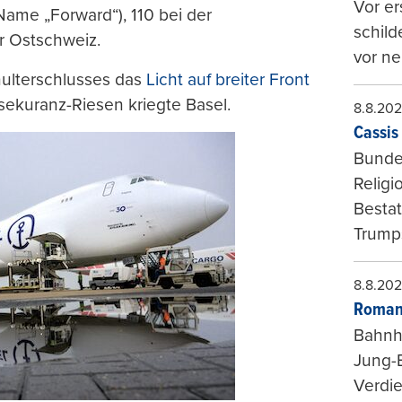
Vor er
Name „Forward“), 110 bei der
schild
r Ostschweiz.
vor ne
hulterschlusses das
Licht auf breiter Front
ekuranz-Riesen kriegte Basel.
8.8.20
Cassis 
Bundes
Religi
Bestat
Trumps
8.8.20
Roman
Bahnh
Jung-
Verdie