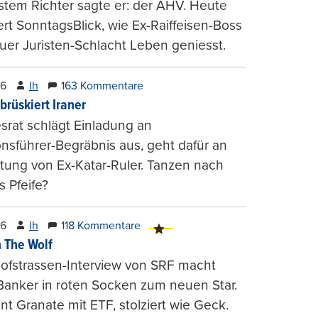
stem Richter sagte er: der AHV. Heute
ert SonntagsBlick, wie Ex-Raiffeisen-Boss
uer Juristen-Schlacht Leben geniesst.
26
lh
163 Kommentare
brüskiert Iraner
rat schlägt Einladung an
onsführer-Begräbnis aus, geht dafür an
tung von Ex-Katar-Ruler. Tanzen nach
 Pfeife?
26
lh
118 Kommentare
 The Wolf
ofstrassen-Interview von SRF macht
Banker in roten Socken zum neuen Star.
nt Granate mit ETF, stolziert wie Geck.