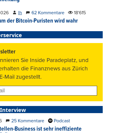
2026
lh
62 Kommentare
18'615
um der Bitcoin-Puristen wird wahr
rservice
letter
nnieren Sie Inside Paradeplatz, und
 erhalten die Finanznews aus Zürich
E-Mail zugestellt.
 Interview
6
25 Kommentare
Podcast
ellen-Business ist sehr ineffiziente