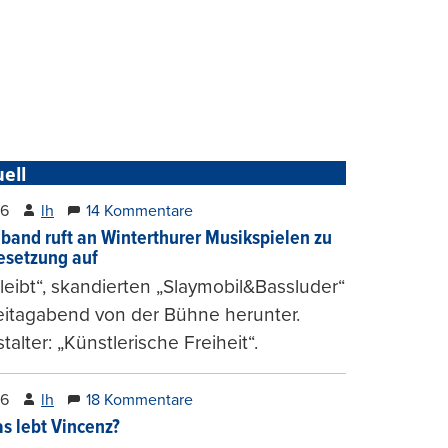
ell
26
lh
14 Kommentare
band ruft an Winterthurer Musikspielen zu
setzung auf
bleibt“, skandierten „Slaymobil&Bassluder“
eitagabend von der Bühne herunter.
talter: „Künstlerische Freiheit“.
26
lh
18 Kommentare
s lebt Vincenz?