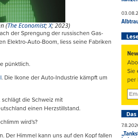
03.08.
Albtra
n (
The Economist
;
X
; 2023)
 nach der Sprengung der russischen Gas-
Lese
en Elektro-Auto-Boom, liess seine Fabriken
News
Abo
e pünktlich.
Sie
l
. Die Ikone der Auto-Industrie kämpft um
per 
schlägt die Schweiz mit
utschland einen Herzstillstand.
Das
chlimm wird’s?
7.8.202
„Tankst
iern. Der Himmel kann uns auf den Kopf fallen