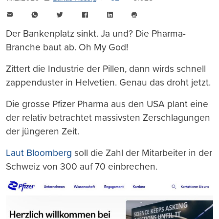
E-
WhatsApp
Twitter
Facebook
LinkedIn
Mail
Seite
drucken
Der Bankenplatz sinkt. Ja und? Die Pharma-
Branche baut ab. Oh My God!
Zittert die Industrie der Pillen, dann wirds schnell
zappenduster in Helvetien. Genau das droht jetzt.
Die grosse Pfizer Pharma aus den USA plant eine
der relativ betrachtet massivsten Zerschlagungen
der jüngeren Zeit.
Laut Bloomberg
soll die Zahl der Mitarbeiter in der
Schweiz von 300 auf 70 einbrechen.