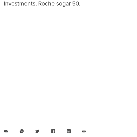
Investments, Roche sogar 50.
E-
WhatsApp
Twitter
Facebook
LinkedIn
Mail
Seite