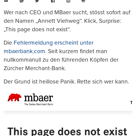
E-
WhatsApp
Twitter
Facebook
LinkedIn
Mail
Seite
drucken
Wer nach CEO und MBaer sucht, stösst sofort auf
den Namen „Annett Viehweg“. Klick, Surprise:
„This page does not exist“.
Die
Fehlermeldung erscheint unter
mbaerbank.com
. Seit kurzem findet man
nullkommanull zu den führenden Köpfen der
Zürcher Merchant-Bank.
Der Grund ist heillose Panik. Rette sich wer kann.