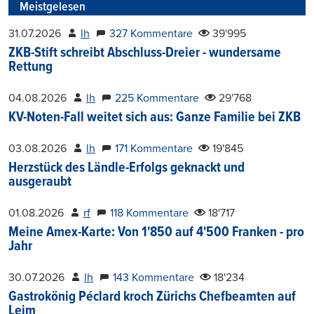
Meistgelesen
31.07.2026
lh
327 Kommentare
39'995
ZKB-Stift schreibt Abschluss-Dreier - wundersame
Rettung
04.08.2026
lh
225 Kommentare
29'768
KV-Noten-Fall weitet sich aus: Ganze Familie bei ZKB
03.08.2026
lh
171 Kommentare
19'845
Herzstück des Ländle-Erfolgs geknackt und
ausgeraubt
01.08.2026
rf
118 Kommentare
18'717
Meine Amex-Karte: Von 1'850 auf 4'500 Franken - pro
Jahr
30.07.2026
lh
143 Kommentare
18'234
Gastrokönig Péclard kroch Zürichs Chefbeamten auf
Leim