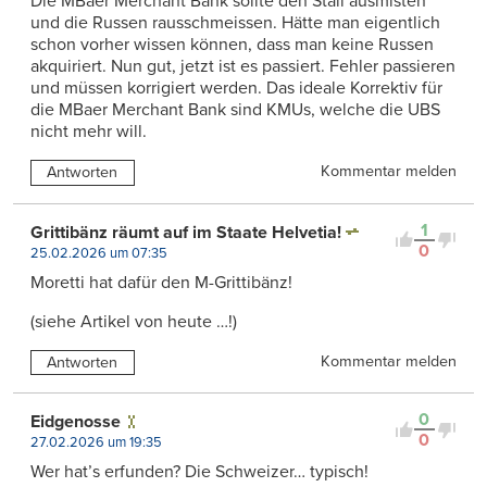
Die MBaer Merchant Bank sollte den Stall ausmisten
und die Russen rausschmeissen. Hätte man eigentlich
schon vorher wissen können, dass man keine Russen
akquiriert. Nun gut, jetzt ist es passiert. Fehler passieren
und müssen korrigiert werden. Das ideale Korrektiv für
die MBaer Merchant Bank sind KMUs, welche die UBS
nicht mehr will.
Kommentar melden
Antworten
1
Grittibänz räumt auf im Staate Helvetia!
0
25.02.2026 um 07:35
Moretti hat dafür den M-Grittibänz!
(siehe Artikel von heute …!)
Kommentar melden
Antworten
0
Eidgenosse
0
27.02.2026 um 19:35
Wer hat’s erfunden? Die Schweizer… typisch!