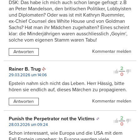
DSK: Das habe ich mich auch schon lange gefragt: z.B
an Peter Mandelson, den britischen Politiker, Lobbyisten
und Diplomaten? Oder was ist mit Kathryn Ruemmler,
ex-Chief Counsel des White House und von Goldman
Sachs? Hat man ihr Mädchen zugehalten? Eines scheint
klar: die Minderjährigen waren ausschliesslich ‚Goyim‘,
solche vom eigenen Stamm waren Tabu!
Kommentar melden
Antworten
2
Rainer B. Trug
0
29.03.2026 um 14:06
Epstein nahm sich nicht das Leben. Herr Hässig, bitte
hören sie endlich auf, dieses Märchen zu propagieren.
Kommentar melden
Antworten
2
Punish the Perpetrator not the Victims
0
28.03.2026 um 09:24
Schon interessant, wie Europa und die USA mit dem
Fall Epstein umgehen: In Europa werden viele