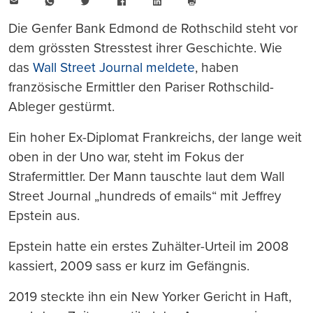
E-
WhatsApp
Twitter
Facebook
LinkedIn
Mail
Seite
drucken
Die Genfer Bank Edmond de Rothschild steht vor
dem grössten Stresstest ihrer Geschichte. Wie
das
Wall Street Journal meldete
, haben
französische Ermittler den Pariser Rothschild-
Ableger gestürmt.
Ein hoher Ex-Diplomat Frankreichs, der lange weit
oben in der Uno war, steht im Fokus der
Strafermittler. Der Mann tauschte laut dem Wall
Street Journal „hundreds of emails“ mit Jeffrey
Epstein aus.
Epstein hatte ein erstes Zuhälter-Urteil im 2008
kassiert, 2009 sass er kurz im Gefängnis.
2019 steckte ihn ein New Yorker Gericht in Haft,