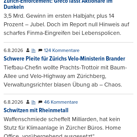
Zurich-Enforcement: Greco lässt Aktionäre im
Dunkeln
3,5 Mrd. Gewinn im ersten Halbjahr, plus 14
Prozent – Jubel. Doch im Report null Hinweis auf
scharfes Finma-Eingreifen bei Lebenspolicen.
6.8.2026
lh
124 Kommentare
Schwere Pleite für Zürichs Velo-Ministerin Brander
Tiefbau-Chefin wollte Prachts-Trottoir mit Baum-
Allee und Velo-Highway am Zürichberg,
Verwaltungsrichter blasen Übung ab – Chaos.
6.8.2026
lh
46 Kommentare
Schwitzen mit Rheinmetall
Waffenschmiede scheffelt Milliarden, hat kein
Stutz für Klimaanlage in Zürcher Büros. Home
Office „vorübergehend ausgesetzt“.