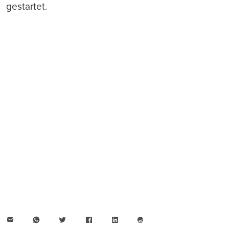
gestartet.
E-
WhatsApp
Twitter
Facebook
LinkedIn
Mail
Seite