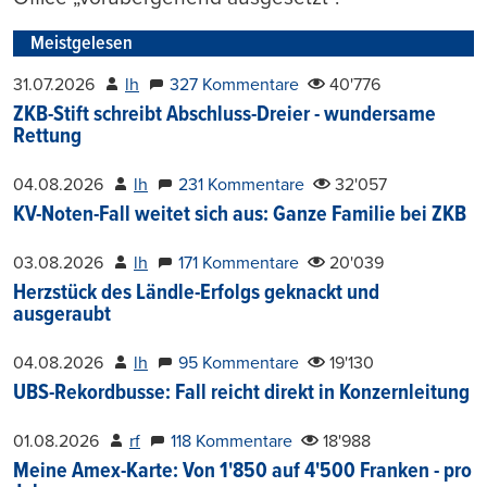
Meistgelesen
31.07.2026
lh
327 Kommentare
40'776
ZKB-Stift schreibt Abschluss-Dreier - wundersame
Rettung
04.08.2026
lh
231 Kommentare
32'057
KV-Noten-Fall weitet sich aus: Ganze Familie bei ZKB
03.08.2026
lh
171 Kommentare
20'039
Herzstück des Ländle-Erfolgs geknackt und
ausgeraubt
04.08.2026
lh
95 Kommentare
19'130
UBS-Rekordbusse: Fall reicht direkt in Konzernleitung
01.08.2026
rf
118 Kommentare
18'988
Meine Amex-Karte: Von 1'850 auf 4'500 Franken - pro