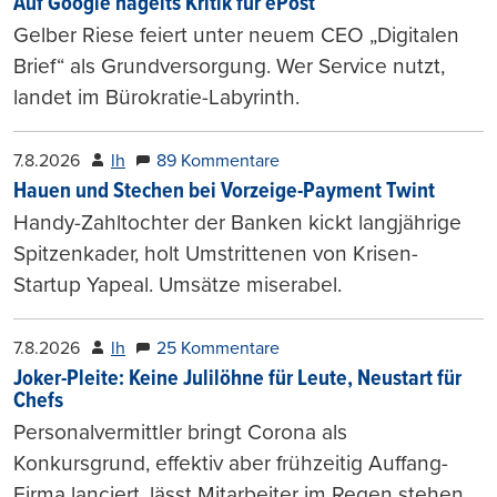
Auf Google hagelts Kritik für ePost
Gelber Riese feiert unter neuem CEO „Digitalen
Brief“ als Grundversorgung. Wer Service nutzt,
landet im Bürokratie-Labyrinth.
7.8.2026
lh
89 Kommentare
Hauen und Stechen bei Vorzeige-Payment Twint
Handy-Zahltochter der Banken kickt langjährige
Spitzenkader, holt Umstrittenen von Krisen-
Startup Yapeal. Umsätze miserabel.
7.8.2026
lh
25 Kommentare
Joker-Pleite: Keine Julilöhne für Leute, Neustart für
Chefs
Personalvermittler bringt Corona als
Konkursgrund, effektiv aber frühzeitig Auffang-
Firma lanciert, lässt Mitarbeiter im Regen stehen.