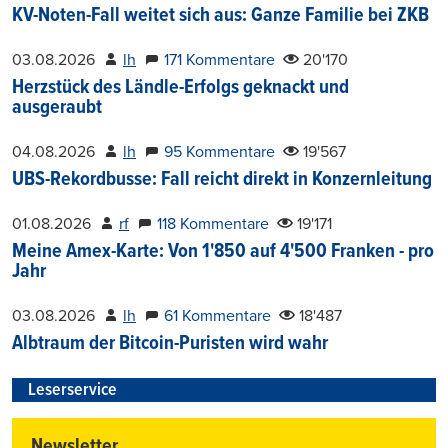
KV-Noten-Fall weitet sich aus: Ganze Familie bei ZKB
03.08.2026
lh
171 Kommentare
20'170
Herzstück des Ländle-Erfolgs geknackt und
ausgeraubt
04.08.2026
lh
95 Kommentare
19'567
UBS-Rekordbusse: Fall reicht direkt in Konzernleitung
01.08.2026
rf
118 Kommentare
19'171
Meine Amex-Karte: Von 1'850 auf 4'500 Franken - pro
Jahr
03.08.2026
lh
61 Kommentare
18'487
Albtraum der Bitcoin-Puristen wird wahr
Leserservice
Newsletter