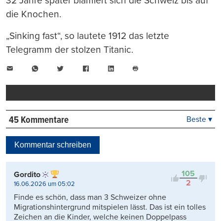
32 Jahre später blamiert sich die Schweiz bis auf
die Knochen.
„Sinking fast“, so lautete 1912 das letzte
Telegramm der stolzen Titanic.
E-
WhatsApp
Twitter
Facebook
LinkedIn
Mail
Seite
drucken
45 Kommentare
Beste ▾
Beste
Neueste
Kommentar schreiben
Viele Antworten
Kontrovers
105
Gordito
2
16.06.2026 um 05:02
Finde es schön, dass man 3 Schweizer ohne
Migrationshintergrund mitspielen lässt. Das ist ein tolles
Zeichen an die Kinder, welche keinen Doppelpass