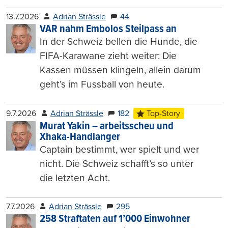
13.7.2026
Adrian Strässle
44
VAR nahm Embolos Steilpass an
In der Schweiz bellen die Hunde, die
FIFA-Karawane zieht weiter: Die
Kassen müssen klingeln, allein darum
geht’s im Fussball von heute.
9.7.2026
Adrian Strässle
182
Top-Story
Murat Yakin – arbeitsscheu und
Xhaka-Handlanger
Captain bestimmt, wer spielt und wer
nicht. Die Schweiz schafft’s so unter
die letzten Acht.
7.7.2026
Adrian Strässle
295
258 Straftaten auf 1’000 Einwohner