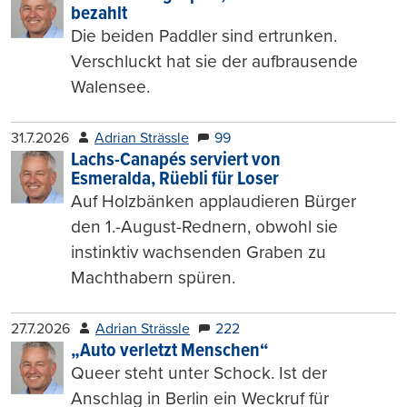
bezahlt
Die beiden Paddler sind ertrunken.
Verschluckt hat sie der aufbrausende
Walensee.
31.7.2026
Adrian Strässle
99
Lachs-Canapés serviert von
Esmeralda, Rüebli für Loser
Auf Holzbänken applaudieren Bürger
den 1.-August-Rednern, obwohl sie
instinktiv wachsenden Graben zu
Machthabern spüren.
27.7.2026
Adrian Strässle
222
„Auto verletzt Menschen“
Queer steht unter Schock. Ist der
Anschlag in Berlin ein Weckruf für