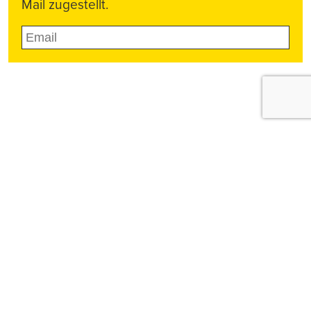
Mail zugestellt.
Push-Nachrichten
Möchten Sie Push-Nachrichten erhalten, wenn wir
wichtige News veröffentlichen? Abmeldung jederzeit
in den Browser‑Einstellungen möglich.
Ja, benachrichtigen
Nicht jetzt