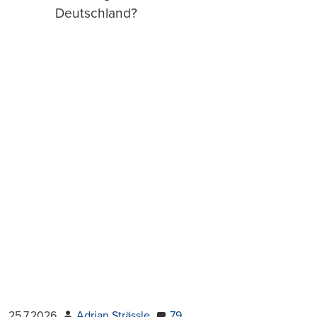
Deutschland?
25.7.2026
Adrian Strässle
79