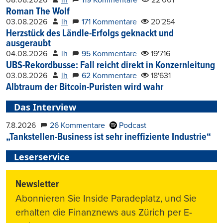
08.08.2026
lh
119 Kommentare
22'001
Roman The Wolf
03.08.2026
lh
171 Kommentare
20'254
Herzstück des Ländle-Erfolgs geknackt und
ausgeraubt
04.08.2026
lh
95 Kommentare
19'716
UBS-Rekordbusse: Fall reicht direkt in Konzernleitung
03.08.2026
lh
62 Kommentare
18'631
Albtraum der Bitcoin-Puristen wird wahr
Das Interview
7.8.2026
26 Kommentare
Podcast
„Tankstellen-Business ist sehr ineffiziente Industrie“
Leserservice
Newsletter
Abonnieren Sie Inside Paradeplatz, und Sie
erhalten die Finanznews aus Zürich per E-