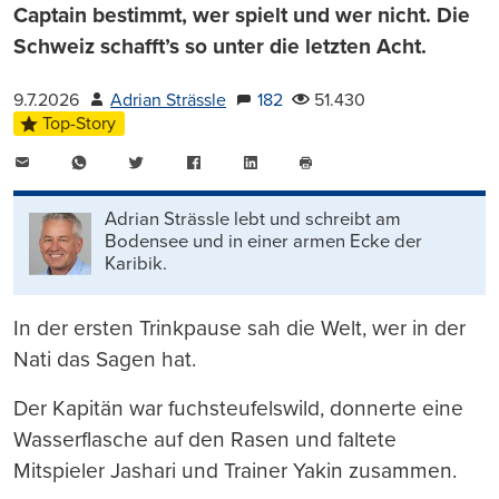
Captain bestimmt, wer spielt und wer nicht. Die
Schweiz schafft’s so unter die letzten Acht.
9.7.2026
Adrian Strässle
182
51.430
Top-Story
E-
WhatsApp
Twitter
Facebook
LinkedIn
Mail
Seite
drucken
Adrian Strässle lebt und schreibt am
Bodensee und in einer armen Ecke der
Karibik.
In der ersten Trinkpause sah die Welt, wer in der
Nati das Sagen hat.
Der Kapitän war fuchsteufelswild, donnerte eine
Wasserflasche auf den Rasen und faltete
Mitspieler Jashari und Trainer Yakin zusammen.