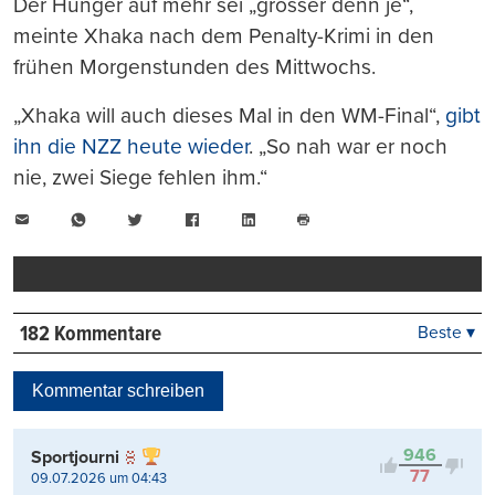
Der Hunger auf mehr sei „grösser denn je“,
meinte Xhaka nach dem Penalty-Krimi in den
frühen Morgenstunden des Mittwochs.
„Xhaka will auch dieses Mal in den WM-Final“,
gibt
ihn die NZZ heute wieder
. „So nah war er noch
nie, zwei Siege fehlen ihm.“
E-
WhatsApp
Twitter
Facebook
LinkedIn
Mail
Seite
drucken
182 Kommentare
Beste ▾
Beste
Neueste
Kommentar schreiben
Viele Antworten
Kontrovers
946
Sportjourni
77
09.07.2026 um 04:43