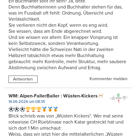
Elf Buchhalter sollt ihr sein? Ja, bitte.
Denn Buchhalterinnen und Buchhalter stehen für das,
was im Fussball oft fehlt: Ordnung, Übersicht und
Verlässlichkeit.
Sie verlieren nicht den Kopf, wenn es eng wird.
Sie wissen, dass am Ende abgerechnet wird.
Und sie wissen vor allem: Ein knapper Vorsprung ist
kein Selbstzweck, sondern Verantwortung.
Vielleicht hätte die Schweizer Nati in der zweiten
Halbzeit tatsächlich etwas mehr Buchhaltung
gebraucht: mehr Kontrolle, mehr Struktur, mehr saubere
Abstimmung zwischen Aufwand und Ertrag.
Kommentar melden
Antworten
8
WM: Alpen-FallerBaller : Wüsten-Kickers
1
14.06.2026 um 08:35
Blick schrieb was von „Wüsten Kickers“. Wer mal seine
rotweisse CH Rüeblinase nach Katar gestreckt hat und
sich dort 1 Min umschaut:
Weiss, dass wir jetzt hier die mittelalterlichen „Wüsten