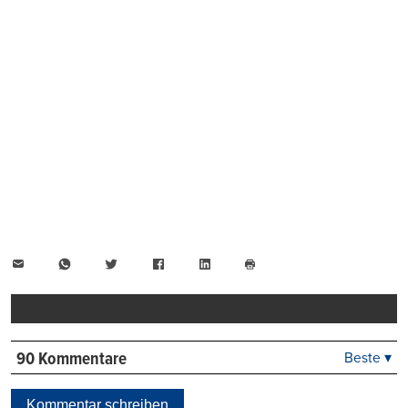
E-
WhatsApp
Twitter
Facebook
LinkedIn
Mail
Seite
drucken
90 Kommentare
Beste ▾
Beste
Neueste
Kommentar schreiben