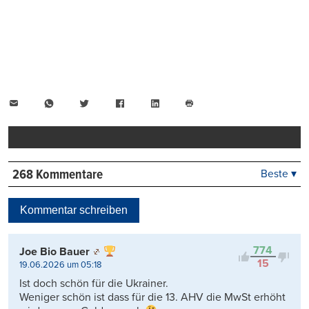
E-
WhatsApp
Twitter
Facebook
LinkedIn
Mail
Seite
drucken
268 Kommentare
Beste ▾
Beste
Neueste
Kommentar schreiben
Viele Antworten
Kontrovers
774
Joe Bio Bauer
15
19.06.2026 um 05:18
Ist doch schön für die Ukrainer.
Weniger schön ist dass für die 13. AHV die MwSt erhöht