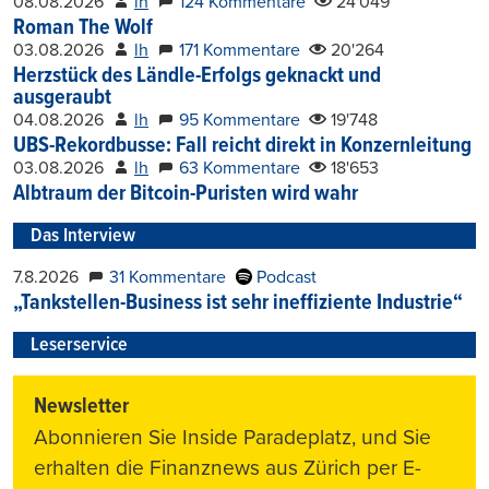
08.08.2026
lh
124 Kommentare
24'049
Roman The Wolf
03.08.2026
lh
171 Kommentare
20'264
Herzstück des Ländle-Erfolgs geknackt und
ausgeraubt
04.08.2026
lh
95 Kommentare
19'748
UBS-Rekordbusse: Fall reicht direkt in Konzernleitung
03.08.2026
lh
63 Kommentare
18'653
Albtraum der Bitcoin-Puristen wird wahr
Das Interview
7.8.2026
31 Kommentare
Podcast
„Tankstellen-Business ist sehr ineffiziente Industrie“
Leserservice
Newsletter
Abonnieren Sie Inside Paradeplatz, und Sie
erhalten die Finanznews aus Zürich per E-