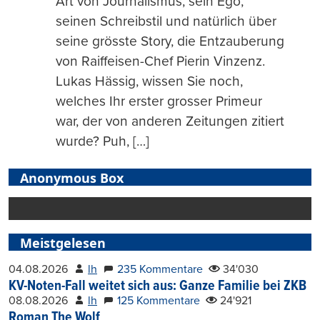
Art von Journalismus, sein Ego,
seinen Schreibstil und natürlich über
seine grösste Story, die Entzauberung
von Raiffeisen-Chef Pierin Vinzenz.
Lukas Hässig, wissen Sie noch,
welches Ihr erster grosser Primeur
war, der von anderen Zeitungen zitiert
wurde? Puh, […]
Anonymous Box
Meistgelesen
04.08.2026
lh
235 Kommentare
34'030
KV-Noten-Fall weitet sich aus: Ganze Familie bei ZKB
08.08.2026
lh
125 Kommentare
24'921
Roman The Wolf