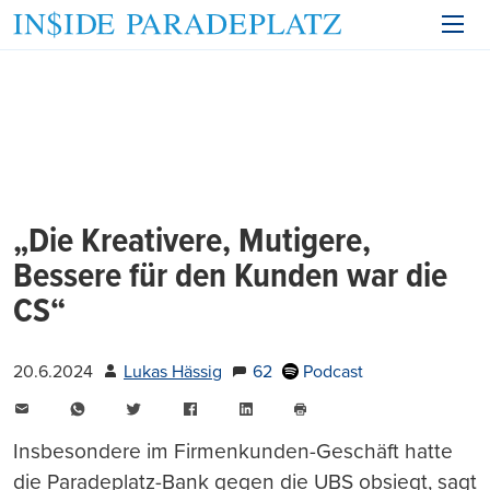
„Die Kreativere, Mutigere,
Bessere für den Kunden war die
CS“
20.6.2024
Lukas Hässig
62
Podcast
E-
WhatsApp
Twitter
Facebook
LinkedIn
Mail
Seite
drucken
Insbesondere im Firmenkunden-Geschäft hatte
die Paradeplatz-Bank gegen die UBS obsiegt, sagt