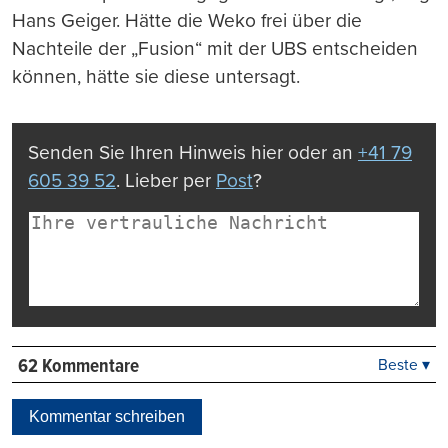
Hans Geiger. Hätte die Weko frei über die
Nachteile der „Fusion“ mit der UBS entscheiden
können, hätte sie diese untersagt.
Senden Sie Ihren Hinweis hier oder an
+41 79
605 39 52
. Lieber per
Post
?
62 Kommentare
Beste ▾
Beste
Neueste
Kommentar schreiben
Viele Antworten
Kontrovers