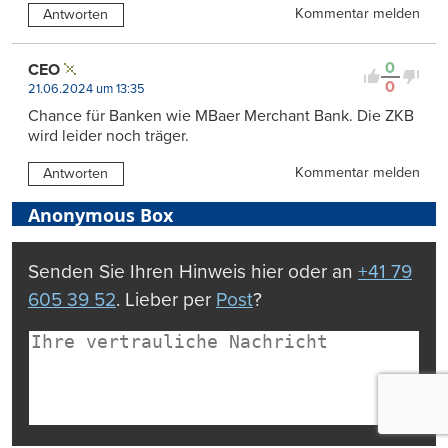
Kommentar melden
Antworten
0
CEO
0
21.06.2024 um 13:35
Chance für Banken wie MBaer Merchant Bank. Die ZKB
wird leider noch träger.
Kommentar melden
Antworten
Anonymous Box
Senden Sie Ihren Hinweis hier oder an
+41 79
605 39 52
. Lieber per
Post
?