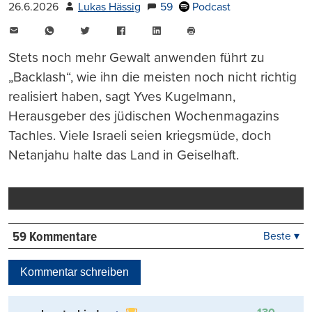
26.6.2026
Lukas Hässig
59
Podcast
E-
WhatsApp
Twitter
Facebook
LinkedIn
Mail
Seite
drucken
Stets noch mehr Gewalt anwenden führt zu
„Backlash“, wie ihn die meisten noch nicht richtig
realisiert haben, sagt Yves Kugelmann,
Herausgeber des jüdischen Wochenmagazins
Tachles. Viele Israeli seien kriegsmüde, doch
Netanjahu halte das Land in Geiselhaft.
59 Kommentare
Beste ▾
Beste
Neueste
Kommentar schreiben
Viele Antworten
Kontrovers