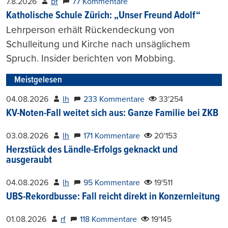
7.8.2026
bf
77 Kommentare
Katholische Schule Zürich: „Unser Freund Adolf“
Lehrperson erhält Rückendeckung von
Schulleitung und Kirche nach unsäglichem
Spruch. Insider berichten von Mobbing.
Meistgelesen
04.08.2026
lh
233 Kommentare
33'254
KV-Noten-Fall weitet sich aus: Ganze Familie bei ZKB
03.08.2026
lh
171 Kommentare
20'153
Herzstück des Ländle-Erfolgs geknackt und
ausgeraubt
04.08.2026
lh
95 Kommentare
19'511
UBS-Rekordbusse: Fall reicht direkt in Konzernleitung
01.08.2026
rf
118 Kommentare
19'145