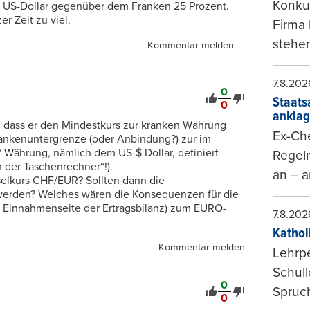
Konkur
r US-Dollar gegenüber dem Franken 25 Prozent.
er Zeit zu viel.
Firma 
stehen
Kommentar melden
7.8.202
0
Staats
0
ankla
 dass er den Mindestkurs zur kranken Währung
Ex-Che
ankenuntergrenze (oder Anbindung?) zur im
 Währung, nämlich dem US-$ Dollar, definiert
Regeln
ch der Taschenrechner“!).
an – a
selkurs CHF/EUR? Sollten dann die
werden? Welches wären die Konsequenzen für die
Einnahmenseite der Ertragsbilanz) zum EURO-
7.8.202
Kathol
Kommentar melden
Lehrp
Schul
0
Spruch
0