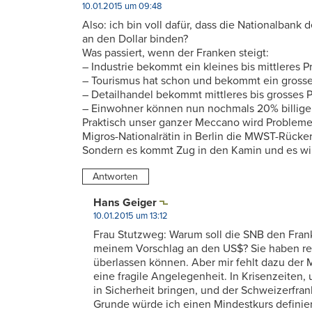
10.01.2015 um 09:48
Also: ich bin voll dafür, dass die Nationalbank
an den Dollar binden?
Was passiert, wenn der Franken steigt:
– Industrie bekommt ein kleines bis mittleres P
– Tourismus hat schon und bekommt ein grosse
– Detailhandel bekommt mittleres bis grosses 
– Einwohner können nun nochmals 20% billiger
Praktisch unser ganzer Meccano wird Probleme
Migros-Nationalrätin in Berlin die MWST-Rückers
Sondern es kommt Zug in den Kamin und es wir
Antworten
Hans Geiger
10.01.2015 um 13:12
Frau Stutzweg: Warum soll die SNB den Fra
meinem Vorschlag an den US$? Sie haben rec
überlassen können. Aber mir fehlt dazu der 
eine fragile Angelegenheit. In Krisenzeiten,
in Sicherheit bringen, und der Schweizerfrank
Grunde würde ich einen Mindestkurs definie