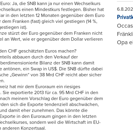
Euro: Ja, die SNB kann ja nur einen Wechselkurs
6.8.20
chselkurs einen Mindestkurs festlegen. Bisher hat
lar in den letzten 12 Monaten gegenüber dem Euro
Privat
 dem Franken (fast) gleich viel gestiegen (14 %,
Occasi
stiegen ist).
enze stürzt der Euro gegenüber dem Franken nicht
Fränkl
viel an Wert, wie er gegenüber dem Dollar verlieren
Opa ei
iarden CHF geschätzten Euros machen?
senteils abbauen durch den Verkauf der
überdimensionierte Bilanz der SNB kann damit
ie antönen, ein Swap in US$. Die SNB dürfte dabei
ische „Gewinn“ von 38 Mrd CHF reicht aber sicher
en.
iz hat mir dem Euroraum ein riesiges
. Sie exportierte 2013 für ca. 95 Mrd CHF in den
Da nach meinem Vorschlag der Euro gegenüber dem
würden sich die Exporte tendenziell abschwächen,
 und damit eher zunehmen. Das könnte die
 Exporte in den Euroraum gingen in den letzten
chselkurses, sondern weil die Wirtschaft im EU-
m anderen Konzertsaal.