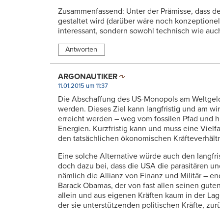
Zusammenfassend: Unter der Prämisse, dass de
gestaltet wird (darüber wäre noch konzeptionell
interessant, sondern sowohl technisch wie auch 
Antworten
ARGONAUTIKER
11.01.2015 um 11:37
Die Abschaffung des US-Monopols am Weltgeld, 
werden. Dieses Ziel kann langfristig und am w
erreicht werden – weg vom fossilen Pfad und
Energien. Kurzfristig kann und muss eine Vielf
den tatsächlichen ökonomischen Kräfteverhält
Eine solche Alternative würde auch den langfri
doch dazu bei, dass die USA die parasitären un
nämlich die Allianz von Finanz und Militär – en
Barack Obamas, der von fast allen seinen gut
allein und aus eigenen Kräften kaum in der Lag
der sie unterstützenden politischen Kräfte, zu