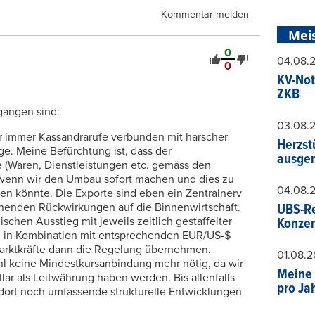
Kommentar melden
Mei
0
04.08.
0
KV-Not
ZKB
gangen sind:
03.08.
nur immer Kassandrarufe verbunden mit harscher
Herzst
ge. Meine Befürchtung ist, dass der
ausger
e (Waren, Dienstleistungen etc. gemäss den
 wenn wir den Umbau sofort machen und dies zu
04.08.
hren könnte. Die Exporte sind eben ein Zentralnerv
chenden Rückwirkungen auf die Binnenwirtschaft.
UBS-Re
chen Ausstieg mit jeweils zeitlich gestaffelter
Konzer
 in Kombination mit entsprechenden EUR/US-$
 Marktkräfte dann die Regelung übernehmen.
01.08.
l keine Mindestkursanbindung mehr nötig, da wir
Meine 
llar als Leitwährung haben werden. Bis allenfalls
pro Ja
 dort noch umfassende strukturelle Entwicklungen