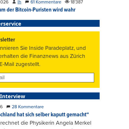
2026
lh
61 Kommentare
18'387
um der Bitcoin-Puristen wird wahr
rservice
letter
nnieren Sie Inside Paradeplatz, und
 erhalten die Finanznews aus Zürich
E-Mail zugestellt.
 Interview
26
28 Kommentare
chland hat sich selber kaputt gemacht“
rechnet die Physikerin Angela Merkel