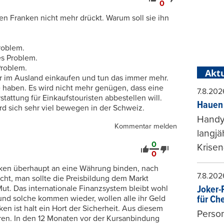
0
 den Franken nicht mehr drückt. Warum soll sie ihn
roblem.
s Problem.
Problem.
Aktu
 im Ausland einkaufen und tun das immer mehr.
 haben. Es wird nicht mehr genügen, dass eine
7.8.202
tattung für Einkaufstouristen abbestellen will.
Hauen 
d sich sehr viel bewegen in der Schweiz.
Handy-
Kommentar melden
langjä
0
Krisen
0
nken überhaupt an eine Währung binden, nach
7.8.202
ht, man sollte die Preisbildung dem Markt
Mut. Das internationale Finanzsystem bleibt wohl
Joker-P
 und solche kommen wieder, wollen alle ihr Geld
für Ch
en ist halt ein Hort der Sicherheit. Aus diesem
Person
ren. In den 12 Monaten vor der Kursanbindung