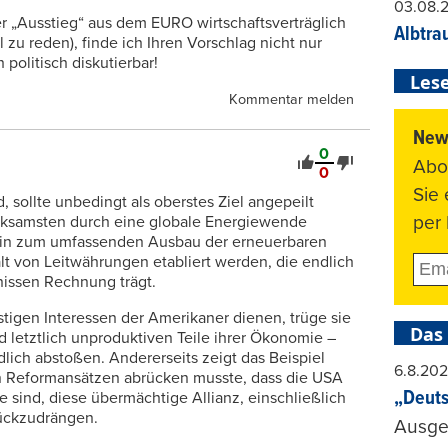
03.08.
r „Ausstieg“ aus dem EURO wirtschaftsverträglich
Albtra
 zu reden), finde ich Ihren Vorschlag nicht nur
politisch diskutierbar!
Lese
Kommentar melden
News
0
Abo
0
Sie
sollte unbedingt als oberstes Ziel angepeilt
per 
irksamsten durch eine globale Energiewende
 hin zum umfassenden Ausbau der erneuerbaren
alt von Leitwährungen etabliert werden, die endlich
nissen Rechnung trägt.
stigen Interessen der Amerikaner dienen, trüge sie
Das
d letztlich unproduktiven Teile ihrer Ökonomie –
dlich abstoßen. Andererseits zeigt das Beispiel
6.8.20
en Reformansätzen abrücken musste, dass die USA
„Deuts
e sind, diese übermächtige Allianz, einschließlich
rückzudrängen.
Ausge