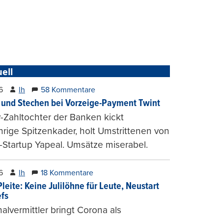
ell
6
lh
58 Kommentare
und Stechen bei Vorzeige-Payment Twint
Zahltochter der Banken kickt
hrige Spitzenkader, holt Umstrittenen von
-Startup Yapeal. Umsätze miserabel.
6
lh
18 Kommentare
leite: Keine Julilöhne für Leute, Neustart
efs
alvermittler bringt Corona als