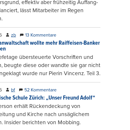
sgrund, effektiv aber frühzeitig Auffang-
lanciert, lässt Mitarbeiter im Regen
.
6
zb
13 Kommentare
anwaltschaft wollte mehr Raiffeisen-Banker
gen
fetage übersteuerte Vorschriften und
, beugte diese oder wandte sie gar nicht
ngeklagt wurde nur Pierin Vincenz. Teil 3.
6
bf
52 Kommentare
ische Schule Zürich: „Unser Freund Adolf“
erson erhält Rückendeckung von
leitung und Kirche nach unsäglichem
. Insider berichten von Mobbing.