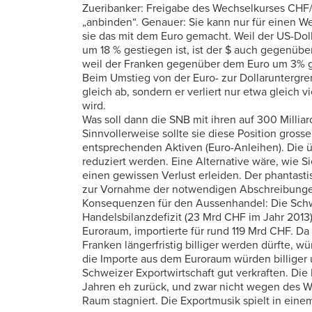
Zueribanker: Freigabe des Wechselkurses CHF/
„anbinden“. Genauer: Sie kann nur für einen We
sie das mit dem Euro gemacht. Weil der US-Dol
um 18 % gestiegen ist, ist der $ auch gegenüber
weil der Franken gegenüber dem Euro um 3% ge
Beim Umstieg von der Euro- zur Dollaruntergr
gleich ab, sondern er verliert nur etwa gleich 
wird.
Was soll dann die SNB mit ihren auf 300 Mill
Sinnvollerweise sollte sie diese Position gros
entsprechenden Aktiven (Euro-Anleihen). Die 
reduziert werden. Eine Alternative wäre, wie S
einen gewissen Verlust erleiden. Der phantast
zur Vornahme der notwendigen Abschreibung
Konsequenzen für den Aussenhandel: Die Schwe
Handelsbilanzdefizit (23 Mrd CHF im Jahr 2013)
Euroraum, importierte für rund 119 Mrd CHF. 
Franken längerfristig billiger werden dürfte, 
die Importe aus dem Euroraum würden billiger
Schweizer Exportwirtschaft gut verkraften. Die
Jahren eh zurück, und zwar nicht wegen des We
Raum stagniert. Die Exportmusik spielt in eine