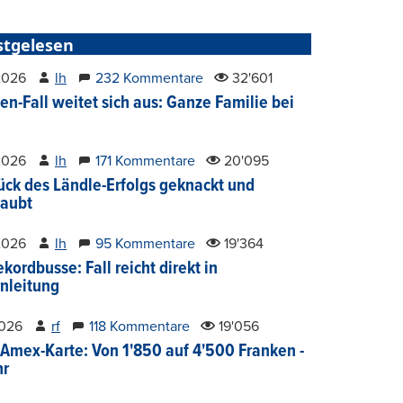
stgelesen
2026
lh
232 Kommentare
32'601
en-Fall weitet sich aus: Ganze Familie bei
2026
lh
171 Kommentare
20'095
ück des Ländle-Erfolgs geknackt und
aubt
2026
lh
95 Kommentare
19'364
kordbusse: Fall reicht direkt in
nleitung
2026
rf
118 Kommentare
19'056
Amex-Karte: Von 1'850 auf 4'500 Franken -
hr