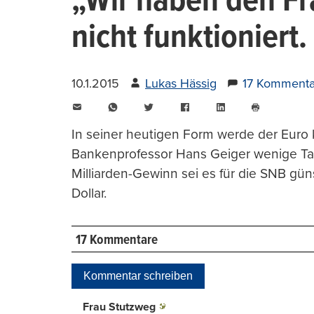
„Wir haben den F
nicht funktioniert
10.1.2015
Lukas Hässig
17 Kommenta
E-
WhatsApp
Twitter
Facebook
LinkedIn
Mail
Seite
drucken
In seiner heutigen Form werde der Euro 
Bankenprofessor Hans Geiger wenige Ta
Milliarden-Gewinn sei es für die SNB gü
Dollar.
17 Kommentare
Kommentar schreiben
Frau Stutzweg