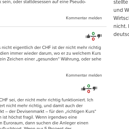
stellt
rk sein, oder stattdesessen auf eine Pseudo-
und Wi
Wirtsc
Kommentar melden
nicht.
0
deuts
0
 nicht eigentlich der CHF ist der nicht mehr richtig
 Medien immer wieder darum, wo er zu welchem Kurs
kein Zeichen einer „gesunden“ Währung, oder sehe
Kommentar melden
0
0
CHF sei, der nicht mehr richtig funktioniert. Ich
t nicht mehr richtig, und damit auch der
t – der Devisenmarkt – für den „richtigen Kurs“
 ist höchst fragil. Wenn irgendwo eine
 im Euroraum, dann suchen die Anleger einen
Zufluchtsort. Wenn nur 5 Prozent der