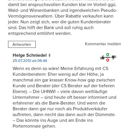
damit bei anspruchsvollen Kunden klar im Vorteil ggü.
Wald- und Wiesenbanken und irgendwelchen Pseudo-
Vermögensverwaltern. Über Rabatte verkaufen kann
jeder. Nun zeigt sich, wer die guten Kundenberater
sind. Das hilft der Bank und soll ruhig auch
entsprechend entlöhnt werden.
Kommentar melden
Antworten
0
Helge Schniedel
0
25.07.2013 um 06:44
Wenn es denn so wäre! Meine Erfahrung mit CS
Kundenberatern: Eher wenig auf der Höhe, ja
manchmal ein gar krasser Know-how gap zwischen
Kunde und Berater (der CS Berater auf der tieferen
Ebene). – Die UHNWI – viele davon weltläufige
Unternehmer – sind heute oft besser informiert und
erfahrener als die Bank-Berater. Und wenn die
Berater dann gar nur noch als Produktverkäufer
auftreten, dann riecht das dann auch der Dümmste.
– Das könnte ins Auge und am Ende ins
Portemonnaie gehen.