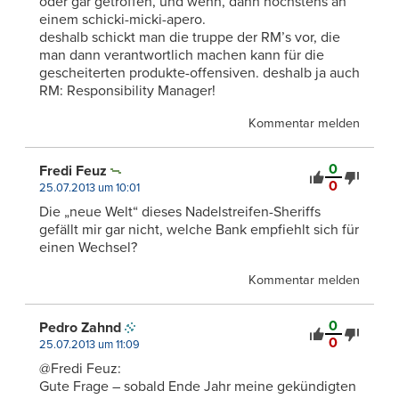
oder gar getroffen, und wenn, dann höchstens an
einem schicki-micki-apero.
deshalb schickt man die truppe der RM’s vor, die
man dann verantwortlich machen kann für die
gescheiterten produkte-offensiven. deshalb ja auch
RM: Responsibility Manager!
Kommentar melden
0
Fredi Feuz
0
25.07.2013 um 10:01
Die „neue Welt“ dieses Nadelstreifen-Sheriffs
gefällt mir gar nicht, welche Bank empfiehlt sich für
einen Wechsel?
Kommentar melden
0
Pedro Zahnd
0
25.07.2013 um 11:09
@Fredi Feuz:
Gute Frage – sobald Ende Jahr meine gekündigten