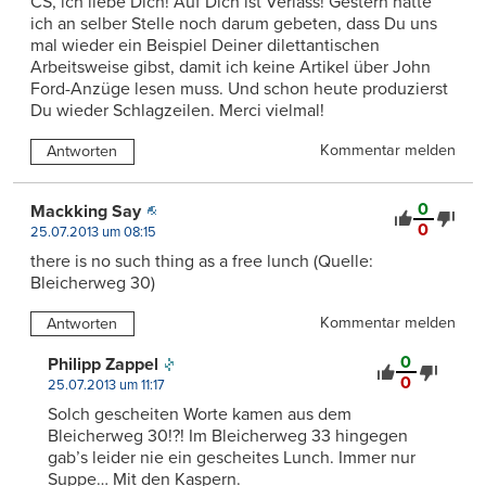
CS, ich liebe Dich! Auf Dich ist Verlass! Gestern hatte
ich an selber Stelle noch darum gebeten, dass Du uns
mal wieder ein Beispiel Deiner dilettantischen
Arbeitsweise gibst, damit ich keine Artikel über John
Ford-Anzüge lesen muss. Und schon heute produzierst
Du wieder Schlagzeilen. Merci vielmal!
Kommentar melden
Antworten
0
Mackking Say
0
25.07.2013 um 08:15
there is no such thing as a free lunch (Quelle:
Bleicherweg 30)
Kommentar melden
Antworten
0
Philipp Zappel
0
25.07.2013 um 11:17
Solch gescheiten Worte kamen aus dem
Bleicherweg 30!?! Im Bleicherweg 33 hingegen
gab’s leider nie ein gescheites Lunch. Immer nur
Suppe… Mit den Kaspern.