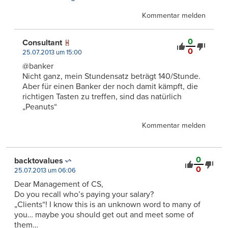
Kommentar melden
0
Consultant
0
25.07.2013 um 15:00
@banker
Nicht ganz, mein Stundensatz beträgt 140/Stunde.
Aber für einen Banker der noch damit kämpft, die
richtigen Tasten zu treffen, sind das natürlich
„Peanuts“
Kommentar melden
0
backtovalues
0
25.07.2013 um 06:06
Dear Management of CS,
Do you recall who’s paying your salary?
„Clients“! I know this is an unknown word to many of
you… maybe you should get out and meet some of
them…