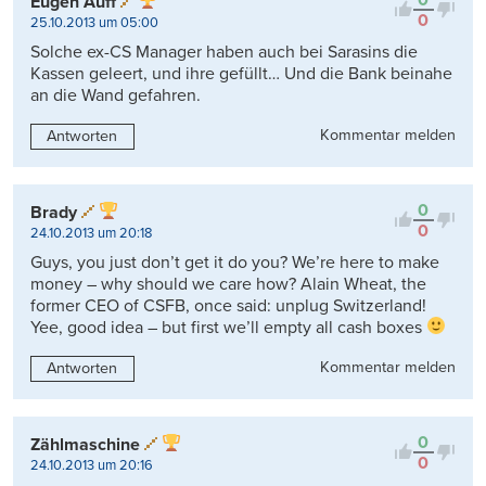
Eugen Auff
0
25.10.2013 um 05:00
Solche ex-CS Manager haben auch bei Sarasins die
Kassen geleert, und ihre gefüllt… Und die Bank beinahe
an die Wand gefahren.
Kommentar melden
Antworten
0
Brady
0
24.10.2013 um 20:18
Guys, you just don’t get it do you? We’re here to make
money – why should we care how? Alain Wheat, the
former CEO of CSFB, once said: unplug Switzerland!
Yee, good idea – but first we’ll empty all cash boxes
Kommentar melden
Antworten
0
Zählmaschine
0
24.10.2013 um 20:16