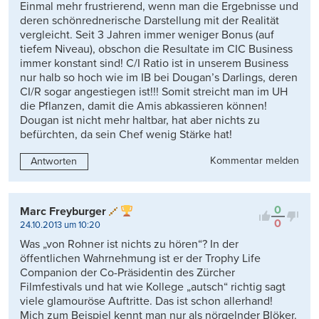
Einmal mehr frustrierend, wenn man die Ergebnisse und
deren schönrednerische Darstellung mit der Realität
vergleicht. Seit 3 Jahren immer weniger Bonus (auf
tiefem Niveau), obschon die Resultate im CIC Business
immer konstant sind! C/I Ratio ist in unserem Business
nur halb so hoch wie im IB bei Dougan’s Darlings, deren
CI/R sogar angestiegen ist!!! Somit streicht man im UH
die Pflanzen, damit die Amis abkassieren können!
Dougan ist nicht mehr haltbar, hat aber nichts zu
befürchten, da sein Chef wenig Stärke hat!
Kommentar melden
Antworten
0
Marc Freyburger
0
24.10.2013 um 10:20
Was „von Rohner ist nichts zu hören“? In der
öffentlichen Wahrnehmung ist er der Trophy Life
Companion der Co-Präsidentin des Zürcher
Filmfestivals und hat wie Kollege „autsch“ richtig sagt
viele glamouröse Auftritte. Das ist schon allerhand!
Mich zum Beispiel kennt man nur als nörgelnder Blöker.