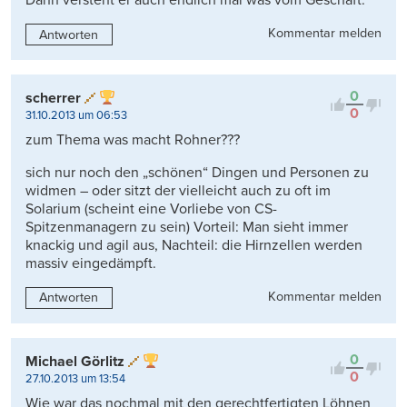
Dann versteht er auch endlich mal was vom Geschäft.
Kommentar melden
Antworten
0
scherrer
0
31.10.2013 um 06:53
zum Thema was macht Rohner???
sich nur noch den „schönen“ Dingen und Personen zu
widmen – oder sitzt der vielleicht auch zu oft im
Solarium (scheint eine Vorliebe von CS-
Spitzenmanagern zu sein) Vorteil: Man sieht immer
knackig und agil aus, Nachteil: die Hirnzellen werden
massiv eingedämpft.
Kommentar melden
Antworten
0
Michael Görlitz
0
27.10.2013 um 13:54
Wie war das nochmal mit den gerechtfertigten Löhnen