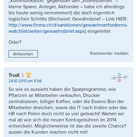
„Kommunikation“ gegenüber den „Interessierten“ –
kleine Sparer, Anleger, Aktionäre – habe ich allerdings
bis heute wenig vernommen!) die doch eigentlich
logischen Schritte (Stichwort: Gewährsbrief – Link HIER:
http://www.finma.ch/d/sanktionen/gewaehrserfordernis-
watchlist/seiten/gewaehrsbrief.aspx
) eingeleitet
Oder?
Kommentar melden
Antworten
0
Trudi
0
24.10.2013 um 11:06
So wie es aussieht haben die Sparprogramme; wie
Pflanzen an Mitarbeiter verkaufen, Drucker
zentralisieren, billiger Kaffee, oder die Essens Bon der
Mitarbeiter streichen, sowie die IT nach Indien oder das
HR nach Polen doch nicht so viel gebracht! Warten wir
mal ab wie sich die neuen Kontogebühren im 2014
entwickeln. Möglicherweise ist das die zweite Chance?
ausser die Kunden machen nicht mit!