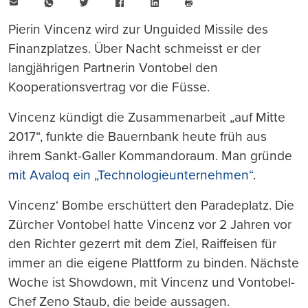
E-
WhatsApp
Twitter
Facebook
LinkedIn
Mail
Seite
drucken
Pierin Vincenz wird zur Unguided Missile des
Finanzplatzes. Über Nacht schmeisst er der
langjährigen Partnerin Vontobel den
Kooperationsvertrag vor die Füsse.
Vincenz kündigt die Zusammenarbeit „auf Mitte
2017“, funkte die Bauernbank heute früh aus
ihrem Sankt-Galler Kommandoraum. Man gründe
mit Avaloq ein „Technologieunternehmen“
.
Vincenz‘ Bombe erschüttert den Paradeplatz. Die
Zürcher Vontobel hatte Vincenz vor 2 Jahren vor
den Richter gezerrt mit dem Ziel, Raiffeisen für
immer an die eigene Plattform zu binden. Nächste
Woche ist Showdown, mit Vincenz und Vontobel-
Chef Zeno Staub, die beide aussagen.