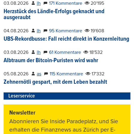
03.08.2026
lh
171 Kommentare
20'195
Herzstück des Ländle-Erfolgs geknackt und
ausgeraubt
04.08.2026
lh
95 Kommentare
19'608
UBS-Rekordbusse: Fall reicht direkt in Konzernleitung
03.08.2026
lh
61 Kommentare
18'532
Albtraum der Bitcoin-Puristen wird wahr
05.08.2026
as
115 Kommentare
17'332
Zehnernötli gespart, mit dem Leben bezahlt
Leserservice
Newsletter
Abonnieren Sie Inside Paradeplatz, und Sie
erhalten die Finanznews aus Zürich per E-