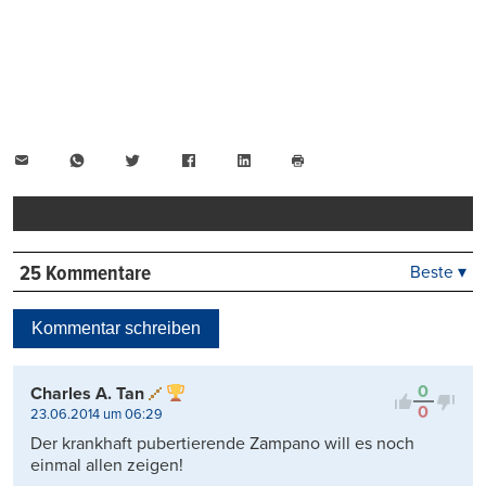
E-
WhatsApp
Twitter
Facebook
LinkedIn
Mail
Seite
drucken
25 Kommentare
Beste ▾
Beste
Neueste
Kommentar schreiben
Viele Antworten
Kontrovers
0
Charles A. Tan
0
23.06.2014 um 06:29
Der krankhaft pubertierende Zampano will es noch
einmal allen zeigen!