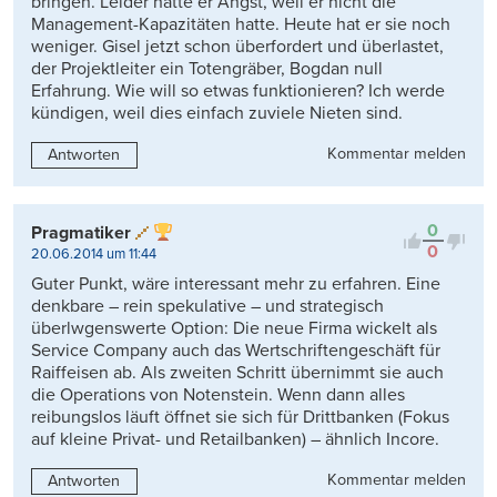
bringen. Leider hatte er Angst, weil er nicht die
Management-Kapazitäten hatte. Heute hat er sie noch
weniger. Gisel jetzt schon überfordert und überlastet,
der Projektleiter ein Totengräber, Bogdan null
Erfahrung. Wie will so etwas funktionieren? Ich werde
kündigen, weil dies einfach zuviele Nieten sind.
Kommentar melden
Antworten
0
Pragmatiker
0
20.06.2014 um 11:44
Guter Punkt, wäre interessant mehr zu erfahren. Eine
denkbare – rein spekulative – und strategisch
überlwgenswerte Option: Die neue Firma wickelt als
Service Company auch das Wertschriftengeschäft für
Raiffeisen ab. Als zweiten Schritt übernimmt sie auch
die Operations von Notenstein. Wenn dann alles
reibungslos läuft öffnet sie sich für Drittbanken (Fokus
auf kleine Privat- und Retailbanken) – ähnlich Incore.
Kommentar melden
Antworten