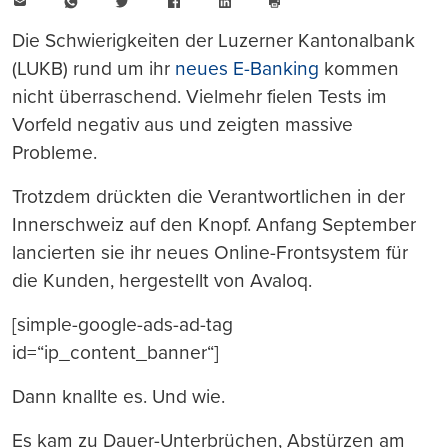
E-
WhatsApp
Twitter
Facebook
LinkedIn
Mail
Seite
drucken
Die Schwierigkeiten der Luzerner Kantonalbank
(LUKB) rund um ihr
neues E-Banking
kommen
nicht überraschend. Vielmehr fielen Tests im
Vorfeld negativ aus und zeigten massive
Probleme.
Trotzdem drückten die Verantwortlichen in der
Innerschweiz auf den Knopf. Anfang September
lancierten sie ihr neues Online-Frontsystem für
die Kunden, hergestellt von Avaloq.
[simple-google-ads-ad-tag
id=“ip_content_banner“]
Dann knallte es. Und wie.
Es kam zu Dauer-Unterbrüchen, Abstürzen am