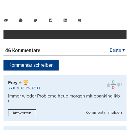
E-
WhatsApp
Twitter
Facebook
LinkedIn
Mail
Seite
drucken
46 Kommentare
Beste ▾
Beste
Neueste
Kommentar schreiben
Viele Antworten
Kontrovers
0
Frey
0
27.11.2017 um 07:03
Immer wieder Probleme heue morgen mit ebanking lkb
!
Kommentar melden
Antworten