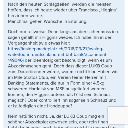
Nach den heuten Schlagzeilen, werden die meisten
hoffen, dass ich heute wieder über Francisco „Higgins“
herziehen werde.
Manchmal gehen Wünsche in Erfüllung.
Doch nur teilweise. Denn langsam aber sicher muss ich
sagen gefällt mir Higgins wieder. Ich habe ihn in der
Vergangenheit (wie etwas hier:
https://insideparadeplatz.ch/2016/09/27/avaloq-
waterloo-in-deutschland-mit-bhf-bank/#comment-
149046
) der Ideenlosigkeit beschuldigt, wenn es um
Abzockmaschen geht. Doch dass dieser LUKB Coup
zum Dauerbrenner würde, war mir nicht klar. Haben wir
im Mile Stratos Club, ein Verein feiner Herren mit
Banking Statements, die nur in Form einer 4.5kg
schweren Harddisk von MSE ausgeliefert werden
können, den Higgins unterschätzt? Ist sein Schnauz
magisch? Oder kontrolliert ihn sogar sein Schnauz und
er ist lediglich eine Handpuppe?
Nein natürlich nicht. Ja, der LUKB Coup mag ein
schöner Abzockplot gewesen sein, aber rein finanziell
hebt das Higgins noch bei weitem nicht in unsere Liga.