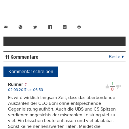
E-
WhatsApp
Twitter
Facebook
LinkedIn
Mail
Seite
drucken
11 Kommentare
Beste ▾
Beste
Neueste
Kommentar schreiben
Viele Antworten
Kontrovers
1
Runner
0
02.03.2017 um 06:53
Es wird wirklich langsam Zeit, dass das überbordende
Auszahlen der CEO Boni ohne entsprechende
Gegenleistung aufhört. Auch die UBS und CS Spitzen
verdienen angesichts der miserablen Leistung viel zu
viel. Ein bisschen Leute entlassen und viel blablabal.
Sonst keine nennenswerten Taten. Meidet die