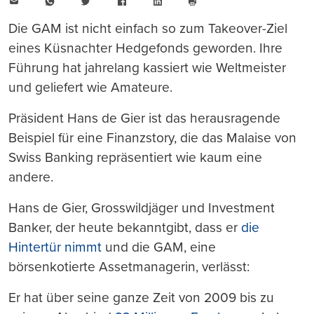
E-
WhatsApp
Twitter
Facebook
LinkedIn
Mail
Seite
drucken
Die GAM ist nicht einfach so zum Takeover-Ziel
eines Küsnachter Hedgefonds geworden. Ihre
Führung hat jahrelang kassiert wie Weltmeister
und geliefert wie Amateure.
Präsident Hans de Gier ist das herausragende
Beispiel für eine Finanzstory, die das Malaise von
Swiss Banking repräsentiert wie kaum eine
andere.
Hans de Gier, Grosswildjäger und Investment
Banker, der heute bekanntgibt, dass er
die
Hintertür nimmt
und die GAM, eine
börsenkotierte Assetmanagerin, verlässt:
Er hat über seine ganze Zeit von 2009 bis zu