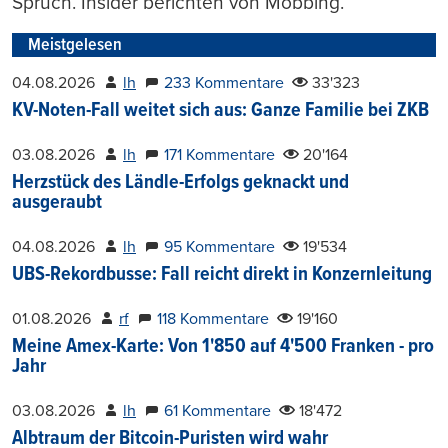
Spruch. Insider berichten von Mobbing.
Meistgelesen
04.08.2026
lh
233 Kommentare
33'323
KV-Noten-Fall weitet sich aus: Ganze Familie bei ZKB
03.08.2026
lh
171 Kommentare
20'164
Herzstück des Ländle-Erfolgs geknackt und
ausgeraubt
04.08.2026
lh
95 Kommentare
19'534
UBS-Rekordbusse: Fall reicht direkt in Konzernleitung
01.08.2026
rf
118 Kommentare
19'160
Meine Amex-Karte: Von 1'850 auf 4'500 Franken - pro
Jahr
03.08.2026
lh
61 Kommentare
18'472
Albtraum der Bitcoin-Puristen wird wahr