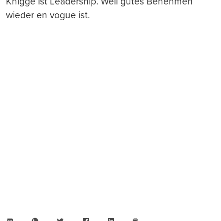
Knigge ist Leadership. Weil gutes Benehmen
wieder en vogue ist.
E-
WhatsApp
Twitter
Facebook
LinkedIn