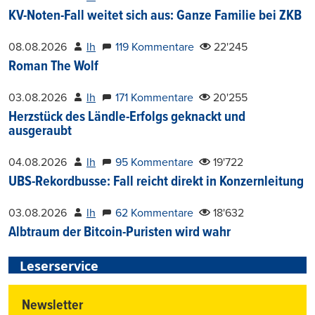
KV-Noten-Fall weitet sich aus: Ganze Familie bei ZKB
08.08.2026
lh
119 Kommentare
22'245
Roman The Wolf
03.08.2026
lh
171 Kommentare
20'255
Herzstück des Ländle-Erfolgs geknackt und
ausgeraubt
04.08.2026
lh
95 Kommentare
19'722
UBS-Rekordbusse: Fall reicht direkt in Konzernleitung
03.08.2026
lh
62 Kommentare
18'632
Albtraum der Bitcoin-Puristen wird wahr
Leserservice
Newsletter