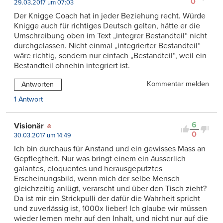
0
29.03.2017 um 07:03
Der Knigge Coach hat in jeder Beziehung recht. Würde
Knigge auch für richtiges Deutsch gelten, hätte er die
Umschreibung oben im Text „integrer Bestandteil“ nicht
durchgelassen. Nicht einmal „integrierter Bestandteil“
wäre richtig, sondern nur einfach „Bestandteil“, weil ein
Bestandteil ohnehin integriert ist.
Kommentar melden
Antworten
1 Antwort
6
Visionär
0
30.03.2017 um 14:49
Ich bin durchaus für Anstand und ein gewisses Mass an
Gepflegtheit. Nur was bringt einem ein äusserlich
galantes, eloquentes und herausgeputztes
Erscheinungsbild, wenn mich der selbe Mensch
gleichzeitig anlügt, verarscht und über den Tisch zieht?
Da ist mir ein Strickpulli der dafür die Wahrheit spricht
und zuverlässig ist, 1000x lieber! Ich glaube wir müssen
wieder lernen mehr auf den Inhalt, und nicht nur auf die