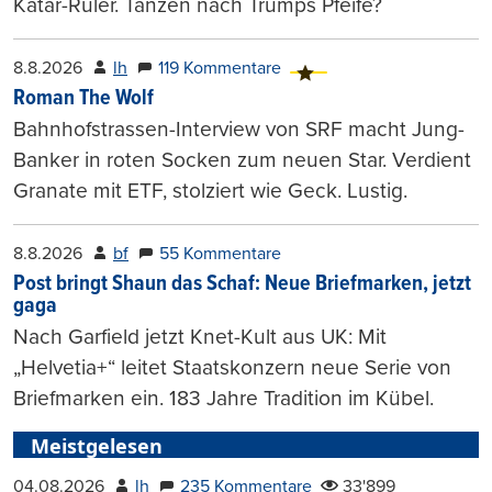
Katar-Ruler. Tanzen nach Trumps Pfeife?
8.8.2026
lh
119 Kommentare
Roman The Wolf
Bahnhofstrassen-Interview von SRF macht Jung-
Banker in roten Socken zum neuen Star. Verdient
Granate mit ETF, stolziert wie Geck. Lustig.
8.8.2026
bf
55 Kommentare
Post bringt Shaun das Schaf: Neue Briefmarken, jetzt
gaga
Nach Garfield jetzt Knet-Kult aus UK: Mit
„Helvetia+“ leitet Staatskonzern neue Serie von
Briefmarken ein. 183 Jahre Tradition im Kübel.
Meistgelesen
04.08.2026
lh
235 Kommentare
33'899