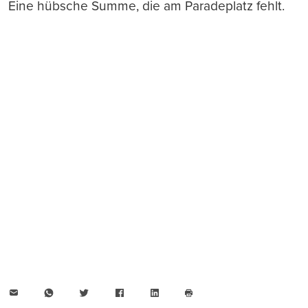
Eine hübsche Summe, die am Paradeplatz fehlt.
E-
WhatsApp
Twitter
Facebook
LinkedIn
Mail
Seite