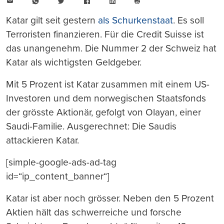
E-
WhatsApp
Twitter
Facebook
LinkedIn
Mail
Seite
drucken
Katar gilt seit gestern
als Schurkenstaat
. Es soll
Terroristen finanzieren. Für die Credit Suisse ist
das unangenehm. Die Nummer 2 der Schweiz hat
Katar als wichtigsten Geldgeber.
Mit 5 Prozent ist Katar zusammen mit einem US-
Investoren und dem norwegischen Staatsfonds
der grösste Aktionär, gefolgt von Olayan, einer
Saudi-Familie. Ausgerechnet: Die Saudis
attackieren Katar.
[simple-google-ads-ad-tag
id=“ip_content_banner“]
Katar ist aber noch grösser. Neben den 5 Prozent
Aktien hält das schwerreiche und forsche