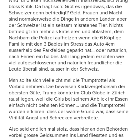
wird für diesen hochstehenden Finanzfeldaufschwung
bloss Kritik. Da fragt sich: Gibt es irgendwas, das die
Schweizer denn befriedigt? Geld, Frauen und Macht
sind normalerweise die Dinge in anderen Länder, aber
der Schweizer ist ein seltsam misratenes Tier. Nichts
befriedigt ihn mehr als kritisieren und ablästern, dem
Nachbarn die Polizei aufhetzen wenn die 6 Köpfige
Familie mit den 3 Babies im Stress das Auto 4cm
ausserhalb des Parkfeldes geparkt hat… oder natürlich,
nach Ferien ein halbes Jahr lang jedem erzählen wie
viel aufgeschlossener und natürlich freundlicher die
Leute überall sind, ausser in der Schweiz.
Man sollte sich vielleicht mal die Trumptrottel als
Vorbild nehmen. Die beweisen Kadavergehorsam der
obersten Güte, Trump könnte im Club Globe in Zürich
rausfliegen, weil die Girls bei seinem Anblick ihr Essen
einfach nicht behalten können… und die Trumptrottel
würden erklären, dass der wahre Grund war, dass seine
Virilität Angst und Schrecken verbreitete.
Also seid endlich mal stolz, dass hier an den Behörden
vorbei grosse Geldsummen ins Land fliessten und es