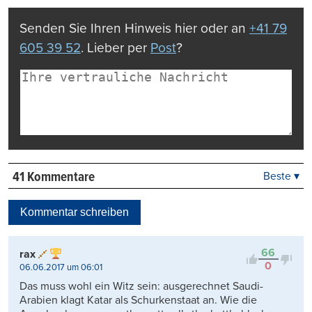
drucken
Senden Sie Ihren Hinweis hier oder an
+41 79
605 39 52
. Lieber per
Post
?
41 Kommentare
Beste ▾
Beste
Neueste
Kommentar schreiben
Viele Antworten
Kontrovers
66
rax
0
06.06.2017 um 06:01
Das muss wohl ein Witz sein: ausgerechnet Saudi-
Arabien klagt Katar als Schurkenstaat an. Wie die