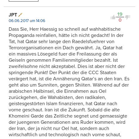
19
JPT
0
06.06.2017 um 14:06
Dass Sie, Herr Haessig so schnell auf wahhabitische
Propaganda reinfallen, hätte ich nicht gedacht! In der
Tat, hat Qatar sehr lange den Raedelsfuehrer von
Terrororganisationen ein Dach gewährt. Ja, Qatar hat
ein massives Lösegeld fuer die Freilassung der als
Geiseln genommen Familienmitglieder bezahlt. Ist
zweifelsohne nicht akzeptabel. Dies ist aber nicht der
springende Punkt! Der Punkt der die CCC Staaten
verärgert hat, ist die Annäherung Qatar’s an den Iran. Es
geht also um Sunniten, gegen Shiiten. Während auf der
arabischen Halbinsel, die Einnahmen aus Oel
zurückgehen, die Wahabisten, den radikalen,
geistesgestörten Islam finanzieren, hat Qatar nach
vorne geschaut. Iran ist die Zukunft. Sobald die alte
Khomeini Garde das Zeitliche segnet und gemaessigte
der juengeren Generationen ans Ruder kommen, wird
der Iran, der ja nicht nur Oel hat, sondern auch
wirtschaftlich und technologisch nach vorne schaut,