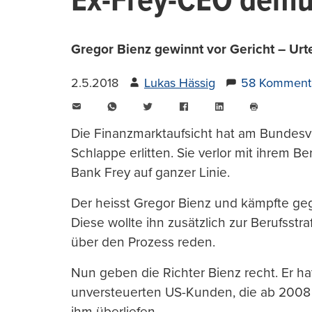
Ex-Frey-CEO demüt
Gregor Bienz gewinnt vor Gericht – Urte
2.5.2018
Lukas Hässig
58 Komment
E-
WhatsApp
Twitter
Facebook
LinkedIn
Mail
Seite
drucken
Die Finanzmarktaufsicht hat am Bundesv
Schlappe erlitten. Sie verlor mit ihrem 
Bank Frey auf ganzer Linie.
Der heisst Gregor Bienz und kämpfte ge
Diese wollte ihn zusätzlich zur Berufsst
über den Prozess reden.
Nun geben die Richter Bienz recht. Er ha
unversteuerten US-Kunden, die ab 2008 
ihm überliefen.