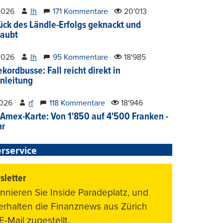
2026
lh
171 Kommentare
20'013
ück des Ländle-Erfolgs geknackt und
aubt
2026
lh
95 Kommentare
18'985
kordbusse: Fall reicht direkt in
nleitung
2026
rf
118 Kommentare
18'946
Amex-Karte: Von 1'850 auf 4'500 Franken -
hr
rservice
letter
nnieren Sie Inside Paradeplatz, und
 erhalten die Finanznews aus Zürich
E-Mail zugestellt.