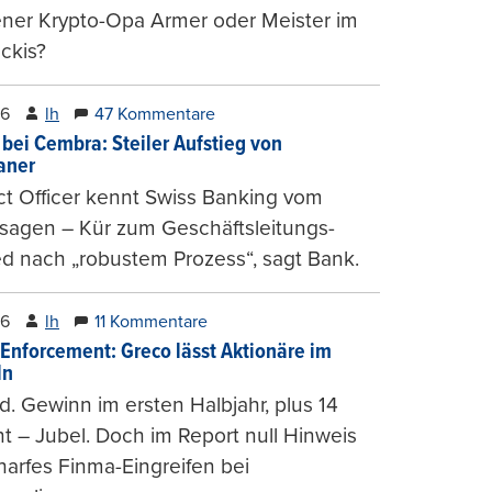
ener Krypto-Opa Armer oder Meister im
ckis?
26
lh
47 Kommentare
 bei Cembra: Steiler Aufstieg von
ianer
t Officer kennt Swiss Banking vom
sagen – Kür zum Geschäftsleitungs-
ed nach „robustem Prozess“, sagt Bank.
26
lh
11 Kommentare
-Enforcement: Greco lässt Aktionäre im
ln
d. Gewinn im ersten Halbjahr, plus 14
t – Jubel. Doch im Report null Hinweis
harfes Finma-Eingreifen bei