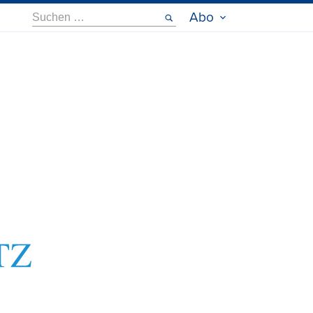
Suche
Abo
nach: