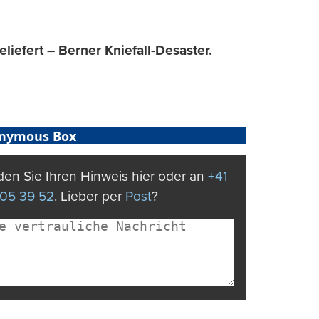
iefert – Berner Kniefall-Desaster.
nymous Box
en Sie Ihren Hinweis hier oder an
+41
05 39 52
. Lieber per
Post
?