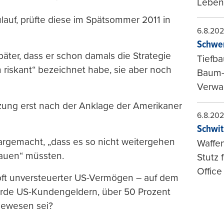
Leben
ulauf, prüfte diese im Spätsommer 2011 in
6.8.20
Schwer
ter, dass er schon damals die Strategie
Tiefba
riskant“ bezeichnet habe, sie aber noch
Baum-
Verwal
tzung erst nach der Anklage der Amerikaner
6.8.20
Schwit
argemacht, „dass es so nicht weitergehen
Waffen
bauen“ müssten.
Stutz 
Office
oft unversteuerter US-Vermögen – auf dem
liarde US-Kundengeldern, über 50 Prozent
 gewesen sei?