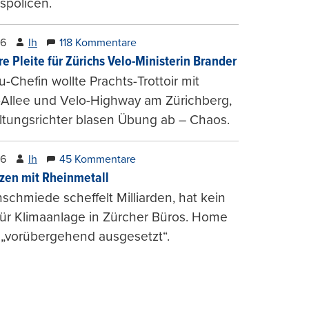
spolicen.
26
lh
118 Kommentare
e Pleite für Zürichs Velo-Ministerin Brander
u-Chefin wollte Prachts-Trottoir mit
Allee und Velo-Highway am Zürichberg,
tungsrichter blasen Übung ab – Chaos.
26
lh
45 Kommentare
zen mit Rheinmetall
schmiede scheffelt Milliarden, hat kein
für Klimaanlage in Zürcher Büros. Home
 „vorübergehend ausgesetzt“.