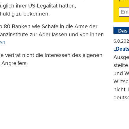
glich ihrer US-Legalität hätten,
chuldig zu bekennen.
ieb 80 Banken wie Schafe in die Arme der
Das
nzinstitute zur Ader lassen und von ihnen
6.8.20
ren
.
„Deuts
e vertrat nicht die Interessen des eigenen
Ausge
Angreifers.
stellt
und Wi
Wirtsc
nicht.
deuts