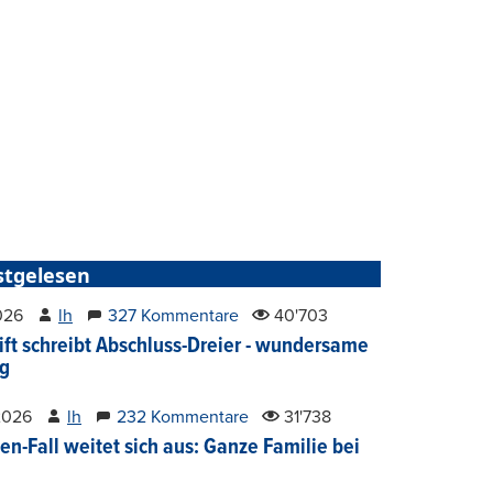
stgelesen
2026
lh
327 Kommentare
40'703
ift schreibt Abschluss-Dreier - wundersame
g
2026
lh
232 Kommentare
31'738
en-Fall weitet sich aus: Ganze Familie bei