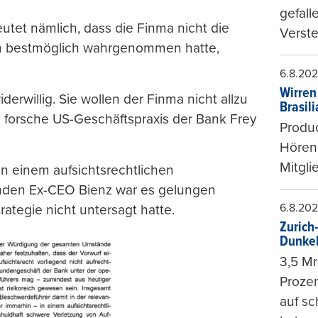
gefall
utet nämlich, dass die Finma nicht die
Verste
en bestmöglich wahrgenommen hatte,
6.8.20
Wirren
erwillig. Sie wollen der Finma nicht allzu
Brasil
e forsche US-Geschäftspraxis der Bank Frey
Produc
Hören
Mitgli
in einem aufsichtsrechtlichen
nden Ex-CEO Bienz war es gelungen
6.8.20
rategie nicht untersagt hatte.
Zurich
Dunke
3,5 Mr
Prozen
auf sc