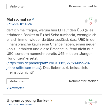
Kommentar melden
Antworten
17
Mal so, mal so
0
27.11.2019 um 13:26
darf ich mal fragen, warum hier LH auf den Ü50 (alles
erfahrene Banker m.E.) bei Seba rumhackt, wenngleich
er sich immer wieder darüber auslässt, dass Ü50 in der
Finanzbranche kaum eine Chance haben, einen neuen
Job zu erhalten und diese Branche laufend nicht nur
Ü50, sondern nunmehr bereits Ü45 mit den „Jungen-
Hungrigen“ ersetzt
(
https://insideparadeplatz.ch/2019/11/27/59-und-20-
jahre-raiffeisen-raus/
). Das, lieber Luki, beisst sich,
meinst du nicht?
Kommentar melden
Antworten
2 Antworten
14
Ungrumpy young Banker
0