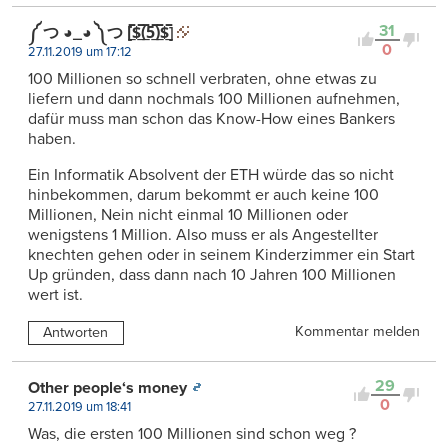
31
༼ つ ◕_◕ ༽つ [̲̅$̲̅(̲̅5̲̅)̲̅$̲̅]
0
27.11.2019 um 17:12
100 Millionen so schnell verbraten, ohne etwas zu
liefern und dann nochmals 100 Millionen aufnehmen,
dafür muss man schon das Know-How eines Bankers
haben.
Ein Informatik Absolvent der ETH würde das so nicht
hinbekommen, darum bekommt er auch keine 100
Millionen, Nein nicht einmal 10 Millionen oder
wenigstens 1 Million. Also muss er als Angestellter
knechten gehen oder in seinem Kinderzimmer ein Start
Up gründen, dass dann nach 10 Jahren 100 Millionen
wert ist.
Kommentar melden
Antworten
29
Other people‘s money
0
27.11.2019 um 18:41
Was, die ersten 100 Millionen sind schon weg ?