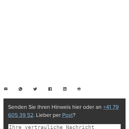
E-
WhatsApp
Twitter
Facebook
LinkedIn
Mail
Seite
drucken
Senden Sie Ihren Hinweis hier oder an
+41 79
605 39 52
. Lieber per
Post
?