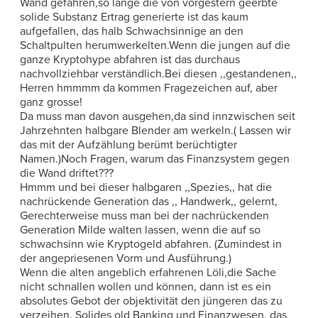
Wand gefahren,so lange die von vorgestern geerbte
solide Substanz Ertrag generierte ist das kaum
aufgefallen, das halb Schwachsinnige an den
Schaltpulten herumwerkelten.Wenn die jungen auf die
ganze Kryptohype abfahren ist das durchaus
nachvollziehbar verständlich.Bei diesen ,,gestandenen,,
Herren hmmmm da kommen Fragezeichen auf, aber
ganz grosse!
Da muss man davon ausgehen,da sind innzwischen seit
Jahrzehnten halbgare Blender am werkeln.( Lassen wir
das mit der Aufzählung berümt berüchtigter
Namen.)Noch Fragen, warum das Finanzsystem gegen
die Wand driftet???
Hmmm und bei dieser halbgaren ,,Spezies,, hat die
nachrückende Generation das ,, Handwerk,, gelernt,
Gerechterweise muss man bei der nachrückenden
Generation Milde walten lassen, wenn die auf so
schwachsinn wie Kryptogeld abfahren. (Zumindest in
der angepriesenen Vorm und Ausführung.)
Wenn die alten angeblich erfahrenen Löli,die Sache
nicht schnallen wollen und können, dann ist es ein
absolutes Gebot der objektivität den jüngeren das zu
verzeihen. Solides old Banking und Finanzwesen, das