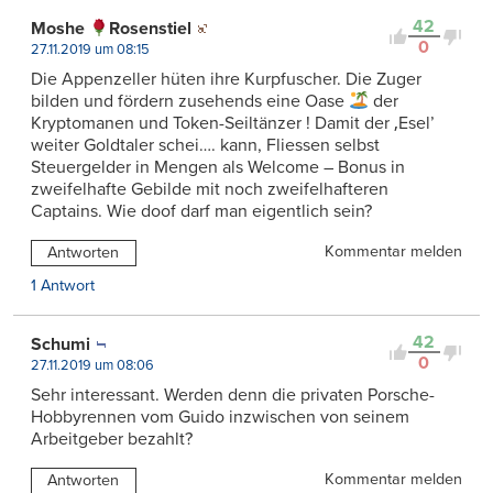
42
Moshe
Rosenstiel
0
27.11.2019 um 08:15
Die Appenzeller hüten ihre Kurpfuscher. Die Zuger
bilden und fördern zusehends eine Oase
der
Kryptomanen und Token-Seiltänzer ! Damit der ‚Esel’
weiter Goldtaler schei…. kann, Fliessen selbst
Steuergelder in Mengen als Welcome – Bonus in
zweifelhafte Gebilde mit noch zweifelhafteren
Captains. Wie doof darf man eigentlich sein?
Kommentar melden
Antworten
1 Antwort
42
Schumi
0
27.11.2019 um 08:06
Sehr interessant. Werden denn die privaten Porsche-
Hobbyrennen vom Guido inzwischen von seinem
Arbeitgeber bezahlt?
Kommentar melden
Antworten