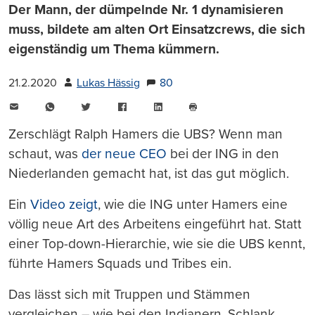
Der Mann, der dümpelnde Nr. 1 dynamisieren
muss, bildete am alten Ort Einsatzcrews, die sich
eigenständig um Thema kümmern.
21.2.2020
Lukas Hässig
80
E-
WhatsApp
Twitter
Facebook
LinkedIn
Mail
Seite
drucken
Zerschlägt Ralph Hamers die UBS? Wenn man
schaut, was
der neue CEO
bei der ING in den
Niederlanden gemacht hat, ist das gut möglich.
Ein
Video zeigt
, wie die ING unter Hamers eine
völlig neue Art des Arbeitens eingeführt hat. Statt
einer Top-down-Hierarchie, wie sie die UBS kennt,
führte Hamers Squads und Tribes ein.
Das lässt sich mit Truppen und Stämmen
vergleichen – wie bei den Indianern. Schlank,