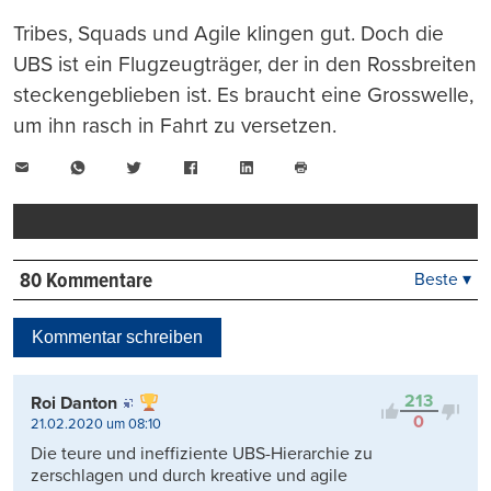
Tribes, Squads und Agile klingen gut. Doch die
UBS ist ein Flugzeugträger, der in den Rossbreiten
steckengeblieben ist. Es braucht eine Grosswelle,
um ihn rasch in Fahrt zu versetzen.
E-
WhatsApp
Twitter
Facebook
LinkedIn
Mail
Seite
drucken
80 Kommentare
Beste ▾
Beste
Neueste
Kommentar schreiben
Viele Antworten
Kontrovers
213
Roi Danton
0
21.02.2020 um 08:10
Die teure und ineffiziente UBS-Hierarchie zu
zerschlagen und durch kreative und agile