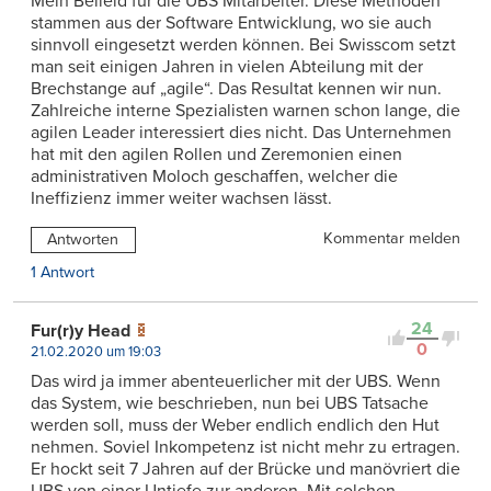
Mein Beileid für die UBS Mitarbeiter. Diese Methoden
stammen aus der Software Entwicklung, wo sie auch
sinnvoll eingesetzt werden können. Bei Swisscom setzt
man seit einigen Jahren in vielen Abteilung mit der
Brechstange auf „agile“. Das Resultat kennen wir nun.
Zahlreiche interne Spezialisten warnen schon lange, die
agilen Leader interessiert dies nicht. Das Unternehmen
hat mit den agilen Rollen und Zeremonien einen
administrativen Moloch geschaffen, welcher die
Ineffizienz immer weiter wachsen lässt.
Kommentar melden
Antworten
1 Antwort
24
Fur(r)y Head
0
21.02.2020 um 19:03
Das wird ja immer abenteuerlicher mit der UBS. Wenn
das System, wie beschrieben, nun bei UBS Tatsache
werden soll, muss der Weber endlich endlich den Hut
nehmen. Soviel Inkompetenz ist nicht mehr zu ertragen.
Er hockt seit 7 Jahren auf der Brücke und manövriert die
UBS von einer Untiefe zur anderen. Mit solchen