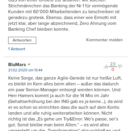
Strichmännchen das Banking der Nr 1 für vermögende
Kunden mit 60’000 Mitarbeitenden zu beschreiben ist
geradezu grotesk. Ebenso, dass einer wie Ermotti mit
jetzt klar, aber lange abzeichnend, Zero Ahnung vom
Banking Chef bleiben konnte.
Kommentar melden
Antworten
1 Antwort
23
BluMars
0
21.02.2020 um 13:44
Keine Sorge, das ganze Agile-Gerede ist nur heiße Luft,
es bleibt im Kern alles beim alten – außer das dadurch
ein paar Senior-Manager entsorgt werden können. Und
Herr Hamers kommt ja auch für die 14 Mio im Jahr
(Gehaltserhöhung bei der ING gab es ja keine…), da wird
er es schon so einrichten dass die auch auf dem Konto
landen und alle ruhig weiterarbeiten können. Nicht
richtig ist das „Es gehe um Try&Error: Wo’s passe, sei’s
gut. Sonst bleibe man beim Alten.“ – es wird alles
umgestellt um die „Transformation“ abzuschließen und