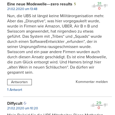
31
Eine neue Modewelle---zero results
0
21.02.2020 um 13:48
Nun, die UBS ist längst keine Militärorganisation mehr.
Aber das „Disruptive“, was hier vorgegaukelt wurde,
wurde in Firmen wie Amazon, UBER, Air B n B und
Swisscom angewendet, hat nirgendwo zu etwas
geführt. Das System mit „Tribes“ und „Squads“ wurde
durch einen SoftwareEntwickler „erfunden“, der in
seiner Ursprungsfirma rausgeschmissen wurde.
Swisscom und ein paar andere Firmen wurden auch
durch diesen Ansatz geschädigt. Es ist eine Modewelle,
die zum Glück entsorgt wird. Und Hamers bringt hier
„alten Wein in neuen Schläuchen“. Da dürfen wir
gespannt sein.
Kommentar melden
Antworten
1 Antwort
29
Diffycult
0
21.02.2020 um 10:20