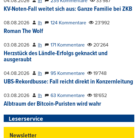
04.08.2026
lh
235 Kommentare
33'987
KV-Noten-Fall weitet sich aus: Ganze Familie bei ZKB
08.08.2026
lh
124 Kommentare
23'992
Roman The Wolf
03.08.2026
lh
171 Kommentare
20'264
Herzstück des Ländle-Erfolgs geknackt und
ausgeraubt
04.08.2026
lh
95 Kommentare
19'748
UBS-Rekordbusse: Fall reicht direkt in Konzernleitung
03.08.2026
lh
63 Kommentare
18'652
Albtraum der Bitcoin-Puristen wird wahr
Leserservice
Newsletter