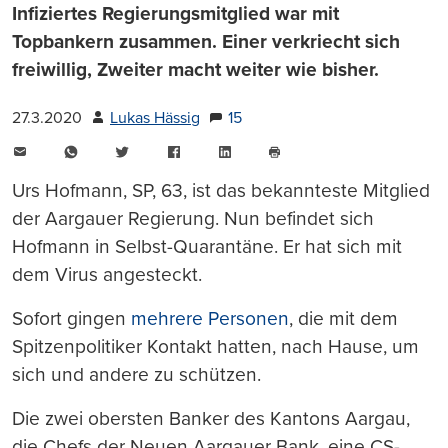
Infiziertes Regierungsmitglied war mit
Topbankern zusammen. Einer verkriecht sich
freiwillig, Zweiter macht weiter wie bisher.
27.3.2020
Lukas Hässig
15
E-
WhatsApp
Twitter
Facebook
LinkedIn
Mail
Seite
drucken
Urs Hofmann, SP, 63, ist das bekannteste Mitglied
der Aargauer Regierung. Nun befindet sich
Hofmann in Selbst-Quarantäne. Er hat sich mit
dem Virus angesteckt.
Sofort gingen
mehrere Personen
, die mit dem
Spitzenpolitiker Kontakt hatten, nach Hause, um
sich und andere zu schützen.
Die zwei obersten Banker des Kantons Aargau,
die Chefs der Neuen Aargauer Bank, eine CS-