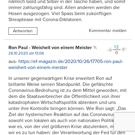
nämlich Gold und Silber in der Tasche haben, und somit
immer zahlungsfähig sind. Allen anderen werden die
Hosen ausgezogen. Viel Spass beim zukünftigen
Streaptease mit Corona-Diktatoren.
Kommentar melden
Antworten
12
Ron Paul - Weisheit von einem Meister
0
26.10.2020 um 13:06
aus-
https://ef-magazin.de/2020/10/26/17705-ron-paul-
weisheit-von-einem-meister
In unserer gegenwärtigen Krise erweitert Ron auf
brillante Weise seinen Standpunkt. Die gefälschte
Coronavirus-Bedrohung ist zu dem Mittel geworden, mit
dem die Staatsverbrecher die Öffentlichkeit von ihrer
katastrophalen Wirtschaftspolitik ablenken und uns
unter ihre Kontrolle bringen können. Wie Ron sagt: „Das
Ziel der hysterischen Reaktion auf das Coronavirus,
sowohl von lokalen als auch von nationalen Politikern,
war es, von der viel größeren Krise abzulenken, mit der
wir es zu tun haben: der Verantwortung der Fed für den