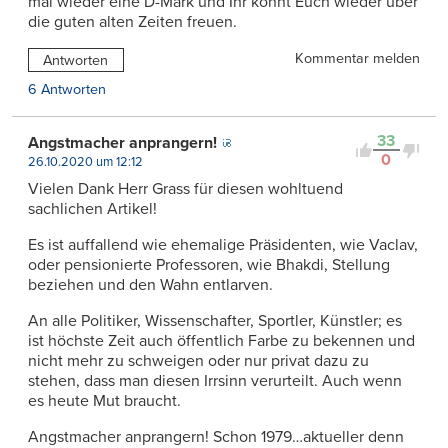
mal wieder eine D-Mark und Ihr könnt Euch wieder über
die guten alten Zeiten freuen.
Kommentar melden
Antworten
6 Antworten
33
Angstmacher anprangern!
0
26.10.2020 um 12:12
Vielen Dank Herr Grass für diesen wohltuend
sachlichen Artikel!
Es ist auffallend wie ehemalige Präsidenten, wie Vaclav,
oder pensionierte Professoren, wie Bhakdi, Stellung
beziehen und den Wahn entlarven.
An alle Politiker, Wissenschafter, Sportler, Künstler; es
ist höchste Zeit auch öffentlich Farbe zu bekennen und
nicht mehr zu schweigen oder nur privat dazu zu
stehen, dass man diesen Irrsinn verurteilt. Auch wenn
es heute Mut braucht.
Angstmacher anprangern! Schon 1979…aktueller denn