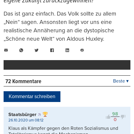
eigene Zukunft zurückzugewinnen?
Das ist ganz einfach. Das Volk sollte zu allem
„Nein“ sagen. Ansonsten liegt vor uns eine
realistische Annäherung an die dystopische
„Schöne neue Welt“ von Aldous Huxley.
E-
WhatsApp
Twitter
Facebook
LinkedIn
Mail
Seite
drucken
72 Kommentare
Beste ▾
Beste
Neueste
Kommentar schreiben
Viele Antworten
Kontrovers
98
Staatsbürger
0
26.10.2020 um 08:12
Klaus als Kämpfer gegen den Roten Sozialismus und