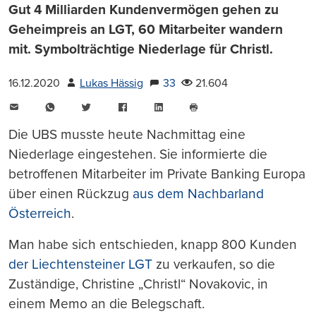
Gut 4 Milliarden Kundenvermögen gehen zu
Geheimpreis an LGT, 60 Mitarbeiter wandern
mit. Symbolträchtige Niederlage für Christl.
16.12.2020
Lukas Hässig
33
21.604
E-
WhatsApp
Twitter
Facebook
LinkedIn
Mail
Seite
drucken
Die UBS musste heute Nachmittag eine
Niederlage eingestehen. Sie informierte die
betroffenen Mitarbeiter im Private Banking Europa
über einen Rückzug
aus dem Nachbarland
Österreich
.
Man habe sich entschieden, knapp 800 Kunden
der Liechtensteiner LGT
zu verkaufen, so die
Zuständige, Christine „Christl“ Novakovic, in
einem Memo an die Belegschaft.