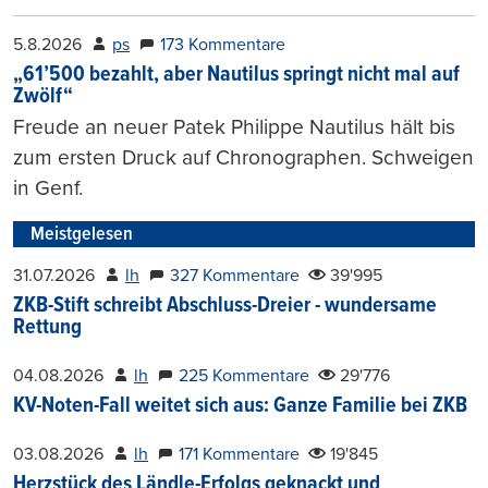
5.8.2026
ps
173 Kommentare
„61’500 bezahlt, aber Nautilus springt nicht mal auf
Zwölf“
Freude an neuer Patek Philippe Nautilus hält bis
zum ersten Druck auf Chronographen. Schweigen
in Genf.
Meistgelesen
31.07.2026
lh
327 Kommentare
39'995
ZKB-Stift schreibt Abschluss-Dreier - wundersame
Rettung
04.08.2026
lh
225 Kommentare
29'776
KV-Noten-Fall weitet sich aus: Ganze Familie bei ZKB
03.08.2026
lh
171 Kommentare
19'845
Herzstück des Ländle-Erfolgs geknackt und