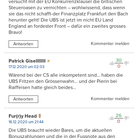
versucht mit der EU Konkurrenzklausel die britischen
Steueroasen zu vernichten – wohlwissend, dass wenn
sie das nicht schafft-der Finanzplatz Frankfurt den Bach
herunter geht! Die UBS ist jetzt im nicht EU Land
England an fordester Front – dafür ein zweites grosses
Bravo!
Kommentar melden
Antworten
30
Patrick Gisellllllll
0
17.12.2020 um 02:03
Wärend bei der CS alle inkompetent sind… haben die
UBS Fritzen den Grössenwahn… und der Pierin bei
Raiffeisen hatte gleich beides…
Kommentar melden
Antworten
26
Fur(r)y Head
0
16.12.2020 um 21:44
Die UBS braucht wieder Bares, um die aktuellen
Bonuszahlungen und die in der Fussnote aus den