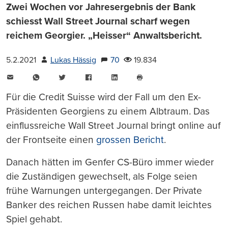
Zwei Wochen vor Jahresergebnis der Bank
schiesst Wall Street Journal scharf wegen
reichem Georgier. „Heisser“ Anwaltsbericht.
5.2.2021
Lukas Hässig
70
19.834
E-
WhatsApp
Twitter
Facebook
LinkedIn
Mail
Seite
drucken
Für die Credit Suisse wird der Fall um den Ex-
Präsidenten Georgiens zu einem Albtraum. Das
einflussreiche Wall Street Journal bringt online auf
der Frontseite einen
grossen Bericht
.
Danach hätten im Genfer CS-Büro immer wieder
die Zuständigen gewechselt, als Folge seien
frühe Warnungen untergegangen. Der Private
Banker des reichen Russen habe damit leichtes
Spiel gehabt.