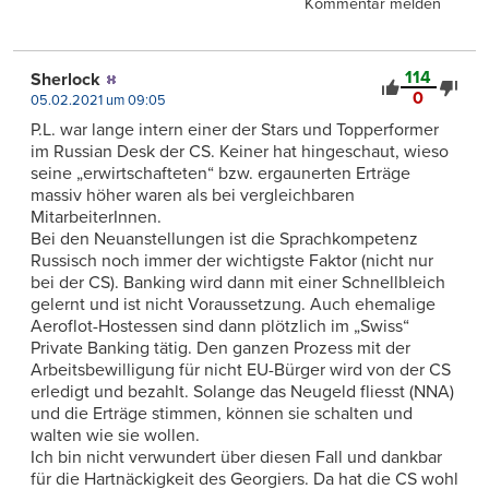
Kommentar melden
114
Sherlock
0
05.02.2021 um 09:05
P.L. war lange intern einer der Stars und Topperformer
im Russian Desk der CS. Keiner hat hingeschaut, wieso
seine „erwirtschafteten“ bzw. ergaunerten Erträge
massiv höher waren als bei vergleichbaren
MitarbeiterInnen.
Bei den Neuanstellungen ist die Sprachkompetenz
Russisch noch immer der wichtigste Faktor (nicht nur
bei der CS). Banking wird dann mit einer Schnellbleich
gelernt und ist nicht Voraussetzung. Auch ehemalige
Aeroflot-Hostessen sind dann plötzlich im „Swiss“
Private Banking tätig. Den ganzen Prozess mit der
Arbeitsbewilligung für nicht EU-Bürger wird von der CS
erledigt und bezahlt. Solange das Neugeld fliesst (NNA)
und die Erträge stimmen, können sie schalten und
walten wie sie wollen.
Ich bin nicht verwundert über diesen Fall und dankbar
für die Hartnäckigkeit des Georgiers. Da hat die CS wohl