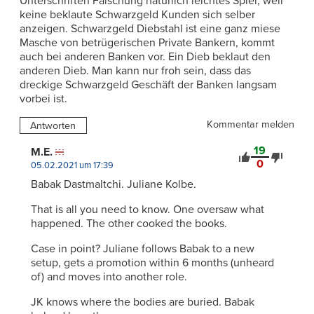
Unterschriften Fälschung natürlich leichtes Spiel, weil
keine beklaute Schwarzgeld Kunden sich selber
anzeigen. Schwarzgeld Diebstahl ist eine ganz miese
Masche von betrügerischen Private Bankern, kommt
auch bei anderen Banken vor. Ein Dieb beklaut den
anderen Dieb. Man kann nur froh sein, dass das
dreckige Schwarzgeld Geschäft der Banken langsam
vorbei ist.
Kommentar melden
Antworten
19
M.E.
0
05.02.2021 um 17:39
Babak Dastmaltchi. Juliane Kolbe.
That is all you need to know. One oversaw what
happened. The other cooked the books.
Case in point? Juliane follows Babak to a new
setup, gets a promotion within 6 months (unheard
of) and moves into another role.
JK knows where the bodies are buried. Babak