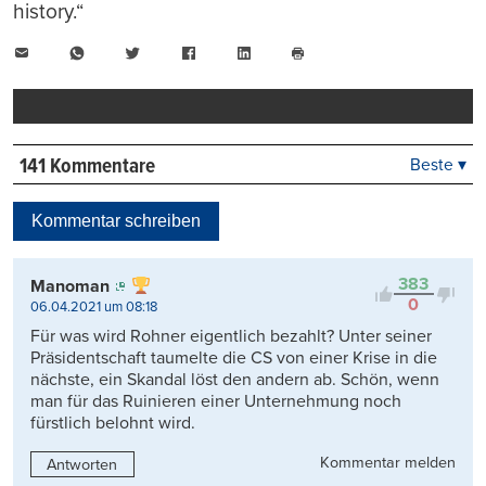
history.“
E-
WhatsApp
Twitter
Facebook
LinkedIn
Mail
Seite
drucken
141 Kommentare
Beste ▾
Beste
Neueste
Kommentar schreiben
Viele Antworten
Kontrovers
383
Manoman
0
06.04.2021 um 08:18
Für was wird Rohner eigentlich bezahlt? Unter seiner
Präsidentschaft taumelte die CS von einer Krise in die
nächste, ein Skandal löst den andern ab. Schön, wenn
man für das Ruinieren einer Unternehmung noch
fürstlich belohnt wird.
Kommentar melden
Antworten