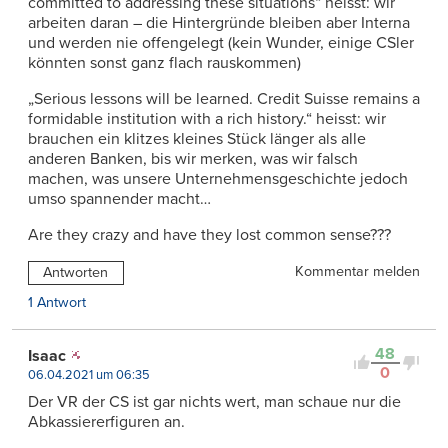
committed to addressing these situations“ heisst: wir
arbeiten daran – die Hintergründe bleiben aber Interna
und werden nie offengelegt (kein Wunder, einige CSler
könnten sonst ganz flach rauskommen)
„Serious lessons will be learned. Credit Suisse remains a
formidable institution with a rich history.“ heisst: wir
brauchen ein klitzes kleines Stück länger als alle
anderen Banken, bis wir merken, was wir falsch
machen, was unsere Unternehmensgeschichte jedoch
umso spannender macht…
Are they crazy and have they lost common sense???
Kommentar melden
Antworten
1 Antwort
48
Isaac
0
06.04.2021 um 06:35
Der VR der CS ist gar nichts wert, man schaue nur die
Abkassiererfiguren an.