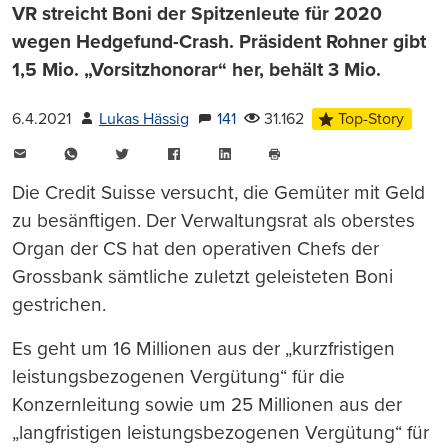
VR streicht Boni der Spitzenleute für 2020
wegen Hedgefund-Crash. Präsident Rohner gibt
1,5 Mio. „Vorsitzhonorar“ her, behält 3 Mio.
6.4.2021
Lukas Hässig
141
31.162
Top-Story
E-
WhatsApp
Twitter
Facebook
LinkedIn
Mail
Seite
drucken
Die Credit Suisse versucht, die Gemüter mit Geld
zu besänftigen. Der Verwaltungsrat als oberstes
Organ der CS hat den operativen Chefs der
Grossbank sämtliche zuletzt geleisteten Boni
gestrichen.
Es geht um 16 Millionen aus der „kurzfristigen
leistungsbezogenen Vergütung“ für die
Konzernleitung sowie um 25 Millionen aus der
„langfristigen leistungsbezogenen Vergütung“ für