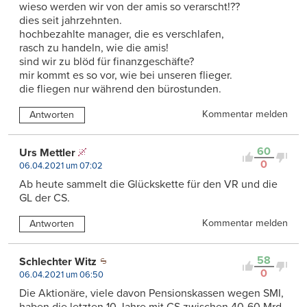
wieso werden wir von der amis so verarscht!??
dies seit jahrzehnten.
hochbezahlte manager, die es verschlafen,
rasch zu handeln, wie die amis!
sind wir zu blöd für finanzgeschäfte?
mir kommt es so vor, wie bei unseren flieger.
die fliegen nur während den bürostunden.
Kommentar melden
Antworten
60
Urs Mettler
0
06.04.2021 um 07:02
Ab heute sammelt die Glückskette für den VR und die
GL der CS.
Kommentar melden
Antworten
58
Schlechter Witz
0
06.04.2021 um 06:50
Die Aktionäre, viele davon Pensionskassen wegen SMI,
haben die letzten 10 Jahre mit CS zwischen 40-60 Mrd