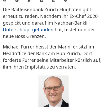
E-
WhatsApp
Twitter
Facebook
LinkedIn
Mail
Seite
drucken
Die Raiffeisenbank Zürich-Flughafen gibt
erneut zu reden. Nachdem ihr Ex-Chef 2020
gespickt und darauf im Nachbar-Bänkli
Unterschlupf gefunden
hat, testet nun der
neue Boss Grenzen.
Michael Furrer heisst der Mann, er sitzt im
Headoffice der Bank am Hub Zürich. Dort
forderte Furrer seine Mitarbeiter kürzlich auf,
ihm ihren Impfstatus zu verraten.