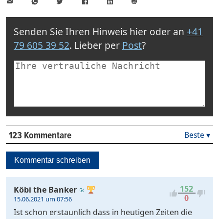
E-
WhatsApp
Twitter
Facebook
LinkedIn
Mail
Seite
drucken
Senden Sie Ihren Hinweis hier oder an
+41
79 605 39 52
. Lieber per
Post
?
Beste ▾
123 Kommentare
Beste
Neueste
Kommentar schreiben
Viele
Antworten
Kontrovers
152
Köbi the Banker
0
15.06.2021 um 07:56
Ist schon erstaunlich dass in heutigen Zeiten die