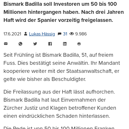
Bismark Badilla soll Investoren um 50 bis 100
Millionen hintergangen haben. Nach drei Jahren
Haft wird der Spanier vorzeitig freigelassen.
17.6.2021
Lukas Hässig
31
9.986
E-
WhatsApp
Twitter
Facebook
LinkedIn
Mail
Seite
drucken
Seit Frühling ist Bismark Badilla, 51, auf freiem
Fuss. Dies bestätigt seine Anwältin. Ihr Mandant
kooperiere weiter mit der Staatsanwaltschaft, er
gelte wie bisher als Beschuldigter.
Die Freilassung aus der Haft lässt aufhorchen.
Bismark Badilla hat laut Einvernahmen der
Zürcher Justiz und Klagen betroffener Kunden
einen eindrücklichen Schaden hinterlassen.
Die Rede ist von 50 bis 100 Millionen Franken.