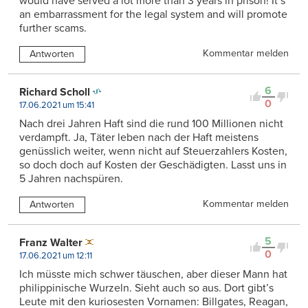
would have served a lot more than 3 years in prison! It’s
an embarrassment for the legal system and will promote
further scams.
Kommentar melden
Antworten
6
Richard Scholl
0
17.06.2021 um 15:41
Nach drei Jahren Haft sind die rund 100 Millionen nicht
verdampft. Ja, Täter leben nach der Haft meistens
genüsslich weiter, wenn nicht auf Steuerzahlers Kosten,
so doch doch auf Kosten der Geschädigten. Lasst uns in
5 Jahren nachspüren.
Kommentar melden
Antworten
5
Franz Walter
0
17.06.2021 um 12:11
Ich müsste mich schwer täuschen, aber dieser Mann hat
philippinische Wurzeln. Sieht auch so aus. Dort gibt’s
Leute mit den kuriosesten Vornamen: Billgates, Reagan,