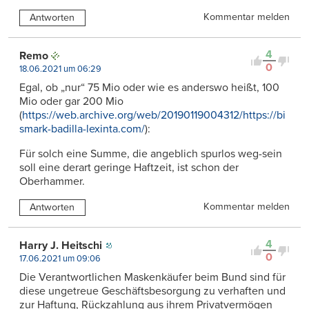
Kommentar melden
Antworten
4
Remo
0
18.06.2021 um 06:29
Egal, ob „nur“ 75 Mio oder wie es anderswo heißt, 100
Mio oder gar 200 Mio
(
https://web.archive.org/web/20190119004312/https://bi
smark-badilla-lexinta.com/
):
Für solch eine Summe, die angeblich spurlos weg-sein
soll eine derart geringe Haftzeit, ist schon der
Oberhammer.
Kommentar melden
Antworten
4
Harry J. Heitschi
0
17.06.2021 um 09:06
Die Verantwortlichen Maskenkäufer beim Bund sind für
diese ungetreue Geschäftsbesorgung zu verhaften und
zur Haftung, Rückzahlung aus ihrem Privatvermögen