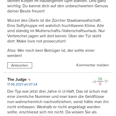
deinen Körper im hauseigenen Gym stählen. Und ganz
wichtig: Du kannst dich auf den unbeschwerten Genuss
deiner Beute freuen!
Wurzel des Übels ist die Zürcher Staatsanwaltschaft.
Eine Softytruppe mit wahrlich fruchtbarem Klima. Alle
sind ständig im Mutterschafts-/Vaterschaftsurlaub. Nur
Verbrecher jagen will dort keiner. Über der Tür steht
dort: Make love not prosecution!
Also: Wer noch kein Betrüger ist, der sollte einer
werden!
Kommentar melden
Antworten
16
The Judge
0
17.06.2021 um 07:24
Der Typ war jetzt drei Jahre in U-Haft. Das ist schon mal
eine ziemliche Nummer und man kann die Geldflüsse
nun wahrscheinlich nachvollziehen, sonst hätte man ihn
nicht entlassen. Weshalb er nicht angeklagt werden
sollte, erschliesst sich mir nicht. Da wissen Sie als