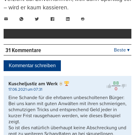
– wird er kaum kassieren.
E-
WhatsApp
Twitter
Facebook
LinkedIn
Mail
Seite
drucken
31 Kommentare
Beste ▾
Beste
Neueste
Kommentar schreiben
Viele Antworten
Kontrovers
88
Kuscheljustiz am Werk
0
17.06.2021 um 07:31
Eine Schande für die ehrbaren unbescholtenen Bürger:
Bei uns kann mit guten Anwälten mit ihren schmierigen,
schmutzigen Tricks und entsprechend Geld jeder in
kurzer Frist rausgehauen werden, wie dieses Beispiel
zeigt.
So ist dies natürlich überhaupt keine Abschreckung und
regt zu weiteren Schandtaten an bei skrupellosen,