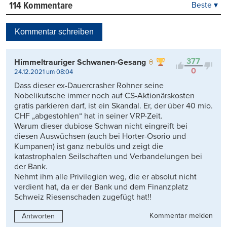
114 Kommentare
Beste ▾
Beste
Neueste
Kommentar schreiben
Viele Antworten
Kontrovers
377
Himmeltrauriger Schwanen-Gesang
0
24.12.2021 um 08:04
Dass dieser ex-Dauercrasher Rohner seine
Nobelikutsche immer noch auf CS-Aktionärskosten
gratis parkieren darf, ist ein Skandal. Er, der über 40 mio.
CHF „abgestohlen“ hat in seiner VRP-Zeit.
Warum dieser dubiose Schwan nicht eingreift bei
diesen Auswüchsen (auch bei Horter-Osorio und
Kumpanen) ist ganz nebulös und zeigt die
katastrophalen Seilschaften und Verbandelungen bei
der Bank.
Nehmt ihm alle Privilegien weg, die er absolut nicht
verdient hat, da er der Bank und dem Finanzplatz
Schweiz Riesenschaden zugefügt hat!!
Kommentar melden
Antworten