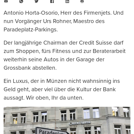
E-
WhatsApp
Twitter
Facebook
LinkedIn
Mail
Seite
drucken
Antonio Horta-Osorio, Herr des Firmenjets. Und
nun Vorgänger Urs Rohner, Maestro des
Paradeplatz-Parkings.
Der langjährige Chairman der Credit Suisse darf
zum Shoppen, fürs Fitness und zur Beraterarbeit
weiterhin seine Autos in der Garage der
Grossbank abstellen.
Ein Luxus, der in Münzen nicht wahnsinnig ins
Geld geht, aber viel über die Kultur der Bank
aussagt. Wir oben, Ihr da unten.