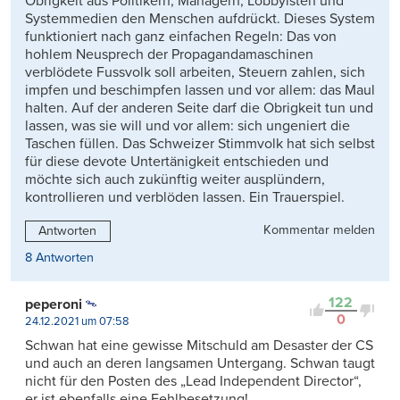
Obrigkeit aus Politikern, Managern, Lobbyisten und
Systemmedien den Menschen aufdrückt. Dieses System
funktioniert nach ganz einfachen Regeln: Das von
hohlem Neusprech der Propagandamaschinen
verblödete Fussvolk soll arbeiten, Steuern zahlen, sich
impfen und beschimpfen lassen und vor allem: das Maul
halten. Auf der anderen Seite darf die Obrigkeit tun und
lassen, was sie will und vor allem: sich ungeniert die
Taschen füllen. Das Schweizer Stimmvolk hat sich selbst
für diese devote Untertänigkeit entschieden und
möchte sich auch zukünftig weiter ausplündern,
kontrollieren und verblöden lassen. Ein Trauerspiel.
Kommentar melden
Antworten
8 Antworten
122
peperoni
0
24.12.2021 um 07:58
Schwan hat eine gewisse Mitschuld am Desaster der CS
und auch an deren langsamen Untergang. Schwan taugt
nicht für den Posten des „Lead Independent Director“,
er ist ebenfalls eine Fehlbesetzung!