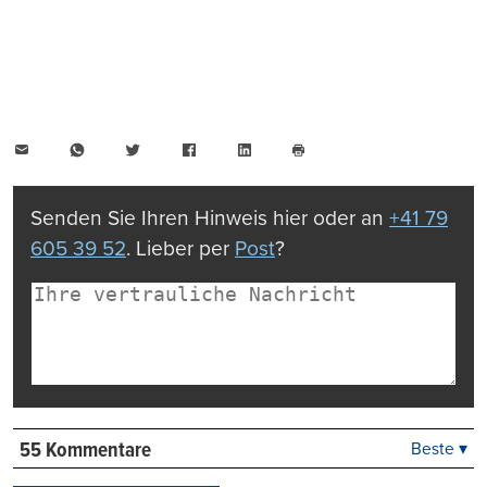
E-
WhatsApp
Twitter
Facebook
LinkedIn
Mail
Seite
drucken
Senden Sie Ihren Hinweis hier oder an
+41 79
605 39 52
. Lieber per
Post
?
55 Kommentare
Beste ▾
Beste
Neueste