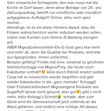
Sehr reisserische Schlagzeile; den man muss mal die
Kirche im Dorf lassen, denn diese Beträge von 25.- pro
Zahlungsauftrag, betrifft nur schriftliche oder mündlich
aufgegebene Aufträge!!! Online, alles noch ganz
normal…
Allerdings, ist es ein klarer Hinweis darauf, dass die
Filialen wahrscheinlich weiter reduziert werden sollen,
indem man Kunden zum Online-/E-Banking zwingen
will.
ABER Migros(Lebensmittel+Do-it) loost ganz klar mehr
und mehr ab, denn die Qualität der Produkte, wird klar
aus Spargründen, immer schlechter…
Beispiel gefällig? Findet mal eine, einstmal so gerühmte
Vollmilchschoggi von Migros/Frey, die heute noch
Kakobutter enthält!!
Alles durch Palmöl ersetzt (selbst
Coop hat es inzwischen wieder begriffen und gibt
wieder Kakaobutter in die „ganz normale“ Schoggi)!
Oder Frühstücksflocken!! Migroseigene Produkte wie
SugarPuff’s(zwar nicht gesund, aber gut
) gibt’s nicht
mehr, dafür Kellogg’s-Schrott
, schade, aber zum
Glück wird die Genossenschaft jetzt vollends an die
Wand gefahren, und endlich eine richtige AG daraus,