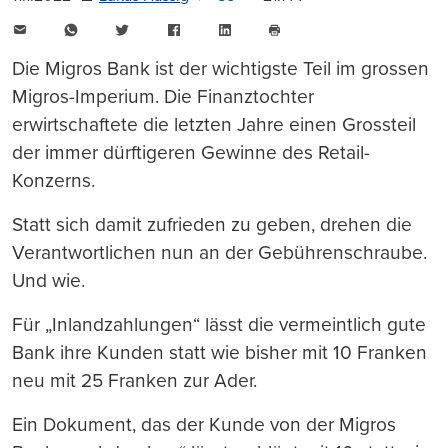
E-
WhatsApp
Twitter
Facebook
LinkedIn
Mail
Seite
drucken
Die Migros Bank ist der wichtigste Teil im grossen
Migros-Imperium. Die Finanztochter
erwirtschaftete die letzten Jahre einen Grossteil
der immer dürftigeren Gewinne des Retail-
Konzerns.
Statt sich damit zufrieden zu geben, drehen die
Verantwortlichen nun an der Gebührenschraube.
Und wie.
Für „Inlandzahlungen“ lässt die vermeintlich gute
Bank ihre Kunden statt wie bisher mit 10 Franken
neu mit 25 Franken zur Ader.
Ein Dokument, das der Kunde von der Migros