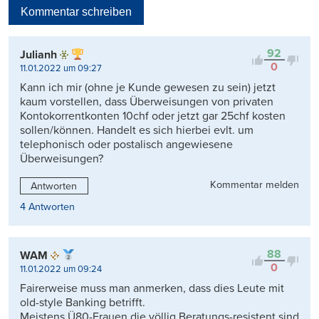
Kommentar schreiben
Viele Antworten
Kontrovers
92
Julianh
0
11.01.2022 um 09:27
Kann ich mir (ohne je Kunde gewesen zu sein) jetzt
kaum vorstellen, dass Überweisungen von privaten
Kontokorrentkonten 10chf oder jetzt gar 25chf kosten
sollen/können. Handelt es sich hierbei evlt. um
telephonisch oder postalisch angewiesene
Überweisungen?
Kommentar melden
Antworten
4 Antworten
88
WAM
0
11.01.2022 um 09:24
Fairerweise muss man anmerken, dass dies Leute mit
old-style Banking betrifft.
Meistens Ü80-Frauen die völlig Beratungs-resistent sind